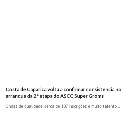
Vídeos
Nacional
Internacional
Exclusivos
Fotogaleria
Nacional
Internacional
Exclusivas
Guia De Praias
Costa de Caparica volta a confirmar consistência no
Norte
arranque da 2.ª etapa do ASCC Super Groms
Grande Porto
Ondas de qualidade, cerca de 107 inscrições e muito talento…
Costa de Prata
Oeste
Grande Lisboa