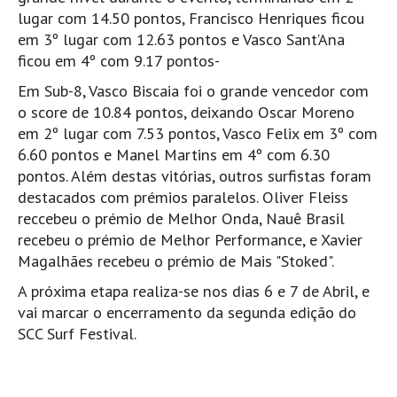
Costa da Caparica - C.I.Surf HD
lugar com 14.50 pontos, Francisco Henriques ficou
Costa da Caparica - Praia Norte HD
em 3º lugar com 12.63 pontos e Vasco Sant’Ana
Costa da Caparica - Praia CDS - HD
ficou em 4º com 9.17 pontos-
Costa da Caparica - Marcelino Beach Cafe HD
Em Sub-8, Vasco Biscaia foi o grande vencedor com
o score de 10.84 pontos, deixando Oscar Moreno
Costa da Caparica - Fonte da Telha HD
em 2º lugar com 7.53 pontos, Vasco Felix em 3º com
ALENTEJO / ALGARVE
6.60 pontos e Manel Martins em 4º com 6.30
Monte Clérigo HD - O sargo
pontos. Além destas vitórias, outros surfistas foram
Quarteira
destacados com prémios paralelos. Oliver Fleiss
reccebeu o prémio de Melhor Onda, Nauê Brasil
Faro HD
recebeu o prémio de Melhor Performance, e Xavier
Faro Surf Spot HD
Magalhães recebeu o prémio de Mais "Stoked".
Fuzeta
A próxima etapa realiza-se nos dias 6 e 7 de Abril, e
Fuzeta Vista Mar HD
vai marcar o encerramento da segunda edição do
MADEIRA
SCC Surf Festival.
Machico HD
Laje, Contreiras e Ribeira da Janela HD