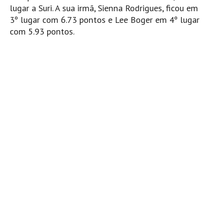
lugar a Suri. A sua irmã, Sienna Rodrigues, ficou em
Mira
3º lugar com 6.73 pontos e Lee Boger em 4º lugar
FIGUEIRA DA FOZ
com 5.93 pontos.
Praia do Cabedelo HD
NAZARÉ
Nazaré panoramica praia norte
Nazaré HD
Nazaré Praias Sul
PENICHE
Peniche - Consolação Norte HD
Peniche Supertubos HD
SANTA CRUZ
Praia do Navio HD
ERICEIRA HD
Ericeira HD
Ericeira - Ribeira D'Ilhas HD