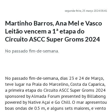
MINHO
segunda-feira, 25 março 2024 08:41
Moledo HD
Martinho Barros, Ana Mel e Vasco
Vila Praia de Âncora HD
Leitão vencem a 1ª etapa do
Viana do Castelo HD
Circuito ASCC Super Groms 2024
Viana Pontão HD
Ofir
No passado fim-de-semana.
GRANDE PORTO
Aguçadoura HD
Póvoa de Varzim
Póvoa de Varzim - Ferrari HD
No passado fim-de-semana, dias 23 e 24 de Março,
teve lugar na Praia do Marcelino, Costa da Caparica,
Azurara HD
a primeira etapa do Circuito ASCC Super Groms 2024
Praia de Árvore - Areal HD
sponsored by Almada Forum presented by Billabong
Mindelo
powered by Native Açaí e Go Chill. O mar apresentou
Mindelo meia laranja HD
boas ondas de 0.5 m, e alguns sets maiores, e vento