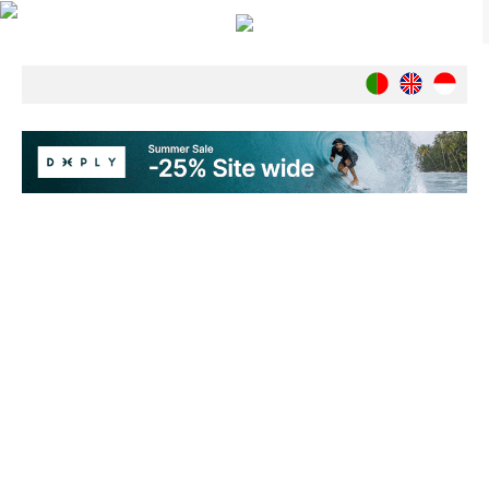
Notícias
Nacionais
Internacionais
Ambiente
Exclusivos
História
INDÚSTRIA
Nacional
Internacional
Exclusivos
Agenda de Eventos
Crónicas
Câmaras & Report