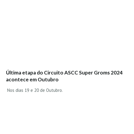
Alentejo
Algarve
Loja
Pranchas
Acessórios de Surf
SurfWear
Skate
Última etapa do Circuito ASCC Super Groms 2024
Acessórios de moda
acontece em Outubro
Cursos de Shape
Nos dias 19 e 20 de Outubro.
Contactos
Contactos Surftotal