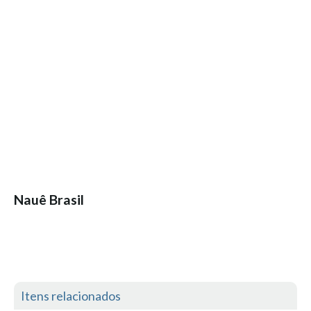
Seixal HD
BALI / INDONÉSIA
Bali - Kuta e Kuta Reef HD
Bali - Keramas HD
Bali - Uluwatu HD
Ver Todas
Entrevistas
Nacionais
Internacionais
Nauê Brasil
Exclusivas
Perfil da semana
Análises
Podcast Pulsar do Surf
Opinião
Itens relacionados