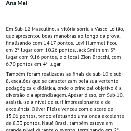
Ana Mel
Boardriders Ericeira HD
Ericeira Praias Sul HD
Foz do Lizandro
Em Sub-12 Masculino, a vitória sorriu a Vasco Leitão,
SINTRA
que apresentou boas manobras ao longo da prova,
finalizando com 14.17 pontos. Levi Hummel ficou
Praia Grande HD
em 2º lugar com 10.26 pontos, Jack Smith em 3º
Praia Grande Panorâmica HD
lugar com 9.16 pontos, e o local Zion Brocchi, com
LINHA DE CASCAIS/ESTORIL
6.70 pontos em 4º lugar.
Guincho Norte
Também foram realizadas as finais de sub-10 e sub-
São Pedro do estoril
8, escalões que se caracterizam pela sua vertente
pedagógica e didática, onde o principal objetivo é a
Parede
diversão e a aprendizagem. Apesar disso, em Sub-10,
Carcavelos HD
assistiu-se a nível de surf impressionante e de
Carcavelos Secret HD
excelência. Oliver Fleiss venceu com o score de
Carcavelos - Calhau
15.06 pontos, tendo efetuando uma onda excelente
de 8.33 pontos. Nauê Brasil também esteve em
COSTA DA CAPARICA HD
grande nível durante o evento, terminando em 2º