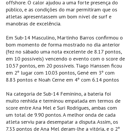
offshore. O calor ajudou a uma forte presença do
Pedras do Corgo - Melanina HD
público, e as condições do mar permitiram que os
Cabo do Mundo HD
atletas apresentassem um bom nível de surf e
Leça - L'Kodak (Aterro) HD
manobras de excelência.
Leça da Palmeira HD
Em Sub-14 Masculino, Martinho Barros confirmou o
Leça da Palmeira bar Oscar HD
bom momento de forma mostrado no dia anterior
Matosinhos HD
(fez no sábado uma nota excelente de 8.17 pontos,
Matosinhos - Vagas Bar HD
em 10 possíveis) vencendo o evento com o score de
10.57 pontos, em 20 possíveis. Tiago Hanssen ficou
Cabedelo do Porto
em 2º lugar com 10.03 pontos, Gené em 3º com
Espinho HD
8.83 pontos e Noah Cerne em 4º com 6.14 pontos
Espinho vista aérea HD
Na categoria de Sub-14 Feminino, a bateria foi
Espinho - Silvalde HD
muito renhida e terminou empatada em termos de
AVEIRO
score entre Ana Mel e Suri Rodrigues, ambas com
Cortegaça (Vila do Surf) HD
um total de 9.90 pontos. A melhor onda de cada
Cortegaça Onda Pontão HD
atleta serviu para desempatar a disputa. Assim, os
7.33 pontos de Ana Mel deram-lhe a vitória, e o 2º
Praia da Barra Norte HD