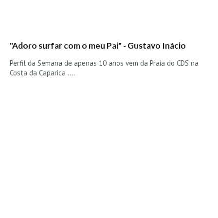
Vídeos
Nacional
Internacional
"Adoro surfar com o meu Pai" - Gustavo Inácio
Exclusivos
Perfil da Semana de apenas 10 anos vem da Praia do CDS na
Fotogaleria
Costa da Caparica ....
Nacional
Internacional
Exclusivas
Guia De Praias
Norte
Grande Porto
Costa de Prata
Oeste
Grande Lisboa