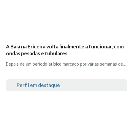
Seixal HD
BALI / INDONÉSIA
Bali - Kuta e Kuta Reef HD
Bali - Keramas HD
Bali - Uluwatu HD
A Baía na Ericeira volta finalmente a funcionar, com
Ver Todas
ondas pesadas e tubulares
Entrevistas
Depois de um período atípico marcado por várias semanas de…
Nacionais
Internacionais
Perfil em destaque
Exclusivas
Perfil da semana
Análises
Podcast Pulsar do Surf
Opinião