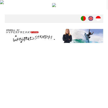
Notícias
Nacionais
Internacionais
Ambiente
Exclusivos
História
INDÚSTRIA
Nacional
Internacional
Exclusivos
Agenda de Eventos
Crónicas
Câmaras & Report