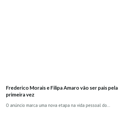
Boardriders Ericeira HD
Ericeira Praias Sul HD
Foz do Lizandro
SINTRA
Praia Grande HD
Praia Grande Panorâmica HD
LINHA DE CASCAIS/ESTORIL
Guincho Norte
São Pedro do estoril
Frederico Morais e Filipa Amaro vão ser pais pela
Parede
primeira vez
Carcavelos HD
O anúncio marca uma nova etapa na vida pessoal do…
Carcavelos Secret HD
Carcavelos - Calhau
COSTA DA CAPARICA HD