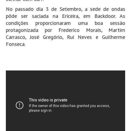
Pedras do Corgo - Melanina HD
No passado dia 3 de Setembro, a sede de ondas
Cabo do Mundo HD
pôde ser saciada na Ericeira, em Backdoor. As
Leça - L'Kodak (Aterro) HD
condições proporcionaram uma boa sessão
protagonizada por Frederico Morais, Martim
Leça da Palmeira HD
Carrasco, José Gregório, Rui Neves e Guilherme
Leça da Palmeira bar Oscar HD
Fonseca.
Matosinhos HD
Matosinhos - Vagas Bar HD
Cabedelo do Porto
Espinho HD
Espinho vista aérea HD
Espinho - Silvalde HD
AVEIRO
Cortegaça (Vila do Surf) HD
Cortegaça Onda Pontão HD
Praia da Barra Norte HD