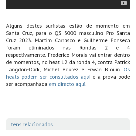
Mira
FIGUEIRA DA FOZ
Alguns destes surfistas estão de momento em
Praia do Cabedelo HD
Santa Cruz, para o QS 3000 masculino Pro Santa
NAZARÉ
Cruz 2023. Martim Carrasco e Guilherme Fonseca
Nazaré panoramica praia norte
foram eliminados nas Rondas 2 e 4
Nazaré HD
respectivamente. Frederico Morais vai entrar dentro
de momentos, no heat 12 da ronda 4, contra Patrick
Nazaré Praias Sul
Langdon-Dark, Michel Bourez e Erwan Blouin.
Os
PENICHE
heats podem ser consultados aqui
e a prova pode
Peniche - Consolação Norte HD
ser acompanhada
em directo aqui.
Peniche Supertubos HD
SANTA CRUZ
Praia do Navio HD
ERICEIRA HD
Itens relacionados
Ericeira HD
Ericeira - Ribeira D'Ilhas HD