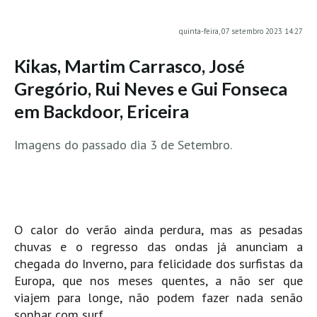
MINHO
quinta-feira, 07 setembro 2023 14:27
Moledo HD
Kikas, Martim Carrasco, José
Vila Praia de Âncora HD
Gregório, Rui Neves e Gui Fonseca
Viana do Castelo HD
em Backdoor, Ericeira
Viana Pontão HD
Ofir
Imagens do passado dia 3 de Setembro.
GRANDE PORTO
Aguçadoura HD
Póvoa de Varzim
Póvoa de Varzim - Ferrari HD
O calor do verão ainda perdura, mas as pesadas
Azurara HD
chuvas e o regresso das ondas já anunciam a
Praia de Árvore - Areal HD
chegada do Inverno, para felicidade dos surfistas da
Europa, que nos meses quentes, a não ser que
Mindelo
viajem para longe, não podem fazer nada senão
Mindelo meia laranja HD
sonhar com surf.