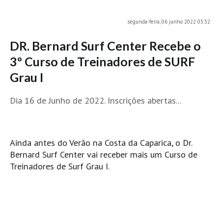
MINHO
segunda-feira, 06 junho 2022 03:32
Moledo HD
DR. Bernard Surf Center Recebe o
Vila Praia de Âncora HD
3º Curso de Treinadores de SURF
Viana do Castelo HD
Grau I
Viana Pontão HD
Ofir
Dia 16 de Junho de 2022. Inscrições abertas...
GRANDE PORTO
Aguçadoura HD
Póvoa de Varzim
Ainda antes do Verão na Costa da Caparica, o Dr.
Póvoa de Varzim - Ferrari HD
Bernard Surf Center vai receber mais um Curso de
Azurara HD
Treinadores de Surf Grau I.
Praia de Árvore - Areal HD
Mindelo
Mindelo meia laranja HD