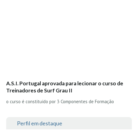
Seixal HD
BALI / INDONÉSIA
Bali - Kuta e Kuta Reef HD
Bali - Keramas HD
Bali - Uluwatu HD
Ver Todas
Entrevistas
Nacionais
Internacionais
A.S.I. Portugal aprovada para lecionar o curso de
Treinadores de Surf Grau II
Exclusivas
o curso é constituído por 3 Componentes de Formação
Perfil da semana
Análises
Podcast Pulsar do Surf
Perfil em destaque
Opinião