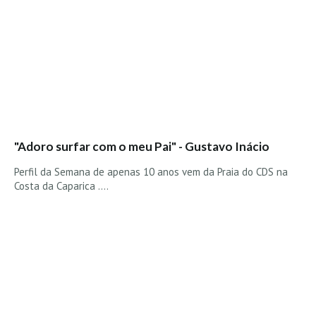
Vídeos
Nacional
Internacional
Exclusivos
Fotogaleria
Nacional
"Adoro surfar com o meu Pai" - Gustavo Inácio
Internacional
Exclusivas
Perfil da Semana de apenas 10 anos vem da Praia do CDS na
Costa da Caparica ....
Guia De Praias
Norte
Grande Porto
Costa de Prata
Oeste
Grande Lisboa