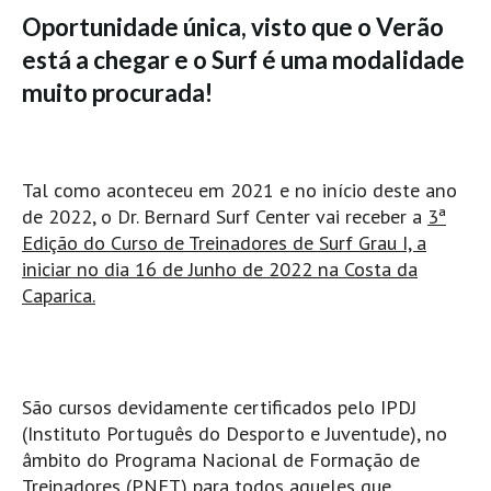
Pedras do Corgo - Melanina HD
Oportunidade única, visto que o Verão
Cabo do Mundo HD
está a chegar e o Surf é uma modalidade
Leça - L'Kodak (Aterro) HD
muito procurada!
Leça da Palmeira HD
Leça da Palmeira bar Oscar HD
Matosinhos HD
Tal como aconteceu em 2021 e no início deste ano
de 2022, o Dr. Bernard Surf Center vai receber a
3ª
Matosinhos - Vagas Bar HD
Edição do Curso de Treinadores de Surf Grau I, a
Cabedelo do Porto
iniciar no dia 16 de Junho de 2022 na Costa da
Espinho HD
Caparica.
Espinho vista aérea HD
Espinho - Silvalde HD
AVEIRO
São cursos devidamente certificados pelo IPDJ
Cortegaça (Vila do Surf) HD
(Instituto Português do Desporto e Juventude), no
Cortegaça Onda Pontão HD
âmbito do Programa Nacional de Formação de
Treinadores (PNFT) para todos aqueles que
Praia da Barra Norte HD