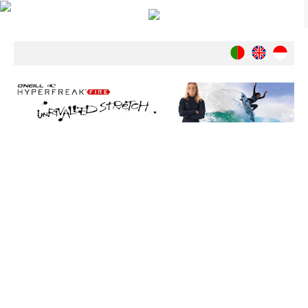
Notícias
Nacionais
Internacionais
Ambiente
Exclusivos
História
INDÚSTRIA
Nacional
Internacional
Exclusivos
Agenda de Eventos
Crónicas
Câmaras & Report