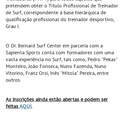
pretendem obter o Título Profissional de Treinador
Mira
de Surf, correspondente à base hierárquica de
FIGUEIRA DA FOZ
qualificação profissional do treinador desportivo,
Praia do Cabedelo HD
Grau I.
NAZARÉ
Nazaré panoramica praia norte
O Dr. Bernard Surf Center em parceria com a
Nazaré HD
Sapienta Sports conta com formadores com uma
Nazaré Praias Sul
vasta experiência no Surf, tais como, Pedro "Pekas"
Monteiro, João Fonseca, Nuno Fazenda, Nuno
PENICHE
Vitorino, Franz Orsi, Inês "Mitola" Pereira, entre
Peniche - Consolação Norte HD
outros.
Peniche Supertubos HD
SANTA CRUZ
As inscrições ainda estão abertas e podem ser
Praia do Navio HD
feitas
AQUI.
ERICEIRA HD
Ericeira HD
Ericeira - Ribeira D'Ilhas HD