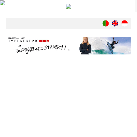
Notícias
Nacionais
Internacionais
Ambiente
Exclusivos
História
INDÚSTRIA
Nacional
Internacional
Exclusivos
Agenda de Eventos
Crónicas
Câmaras & Report