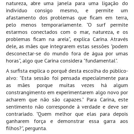
natureza, abre uma janela para uma ligação do
Mira
indivíduo consigo mesmo, e permite um
FIGUEIRA DA FOZ
afastamento dos problemas que ficam em terra,
pelo menos temporariamente. "O surf permite
Praia do Cabedelo HD
estarmos conectados com o mar, natureza, e os
NAZARÉ
problemas ficam na areia", explica Carina. Através
Nazaré panoramica praia norte
dele, as mães que integrarem estas sessões "podem
Nazaré HD
desconectar-se do mundo fora de água por umas
horas", algo que Carina considera "fundamental".
Nazaré Praias Sul
A surfista explica o porquê desta escolha do público-
PENICHE
alvo: "Esta sessão foi pensada especialmente para
Peniche - Consolação Norte HD
as mães porque muitas vezes há algum
Peniche Supertubos HD
constrangimento em experimentarem algo novo por
SANTA CRUZ
acharem que não são capazes." Para Carina, este
Praia do Navio HD
sentimento não corresponde à verdade e deve ser
contrariado. "Quem melhor que elas para depois
ERICEIRA HD
ganharem força e demonstrar essa garra aos
Ericeira HD
filhos?", pergunta.
Ericeira - Ribeira D'Ilhas HD