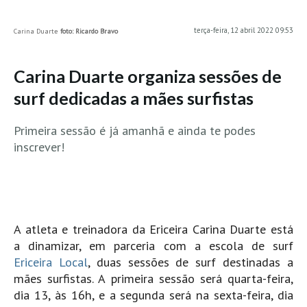
MINHO
terça-feira, 12 abril 2022 09:53
Carina Duarte
foto: Ricardo Bravo
Moledo HD
Vila Praia de Âncora HD
Carina Duarte organiza sessões de
Viana do Castelo HD
surf dedicadas a mães surfistas
Viana Pontão HD
Ofir
Primeira sessão é já amanhã e ainda te podes
GRANDE PORTO
inscrever!
Aguçadoura HD
Póvoa de Varzim
Póvoa de Varzim - Ferrari HD
A atleta e treinadora da Ericeira Carina Duarte está
Azurara HD
a dinamizar, em parceria com a escola de surf
Praia de Árvore - Areal HD
Ericeira Local
, duas sessões de surf destinadas a
Mindelo
mães surfistas. A primeira sessão será quarta-feira,
Mindelo meia laranja HD
dia 13, às 16h, e a segunda será na sexta-feira, dia