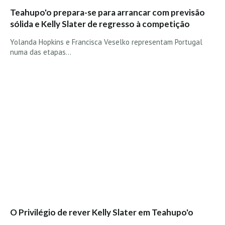
Alentejo
Teahupo'o prepara-se para arrancar com previsão
sólida e Kelly Slater de regresso à competição
Algarve
Loja
Yolanda Hopkins e Francisca Veselko representam Portugal
numa das etapas…
Pranchas
Acessórios de Surf
SurfWear
Skate
Acessórios de moda
Cursos de Shape
Contactos
Contactos Surftotal
O Privilégio de rever Kelly Slater em Teahupo'o