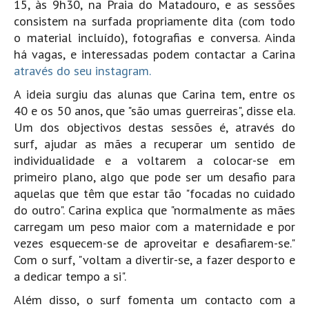
15, às 9h30, na Praia do Matadouro, e as sessões
Pedras do Corgo - Melanina HD
consistem na surfada propriamente dita (com todo
Cabo do Mundo HD
o material incluído), fotografias e conversa. Ainda
Leça - L'Kodak (Aterro) HD
há vagas, e interessadas podem contactar a Carina
através do seu instagram.
Leça da Palmeira HD
A ideia surgiu das alunas que Carina tem, entre os
Leça da Palmeira bar Oscar HD
40 e os 50 anos, que "são umas guerreiras", disse ela.
Matosinhos HD
Um dos objectivos destas sessões é, através do
Matosinhos - Vagas Bar HD
surf, ajudar as mães a recuperar um sentido de
Cabedelo do Porto
individualidade e a voltarem a colocar-se em
primeiro plano, algo que pode ser um desafio para
Espinho HD
aquelas que têm que estar tão "focadas no cuidado
Espinho vista aérea HD
do outro". Carina explica que "normalmente as mães
Espinho - Silvalde HD
carregam um peso maior com a maternidade e por
vezes esquecem-se de aproveitar e desafiarem-se."
AVEIRO
Com o surf, "voltam a divertir-se, a fazer desporto e
Cortegaça (Vila do Surf) HD
a dedicar tempo a si".
Cortegaça Onda Pontão HD
Além disso, o surf fomenta um contacto com a
Praia da Barra Norte HD