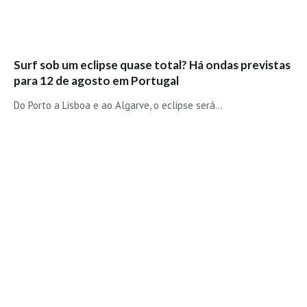
Vídeos
Nacional
Internacional
Surf sob um eclipse quase total? Há ondas previstas
Exclusivos
para 12 de agosto em Portugal
Fotogaleria
Do Porto a Lisboa e ao Algarve, o eclipse será…
Nacional
Internacional
Exclusivas
Guia De Praias
Norte
Grande Porto
Costa de Prata
Oeste
Grande Lisboa