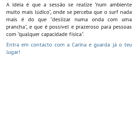
A ideia é que a sessão se realize "num ambiente
Boardriders Ericeira HD
muito mais lúdico", onde se perceba que o surf nada
Ericeira Praias Sul HD
mais é do que "deslizar numa onda com uma
prancha", e que é possível e prazeroso para pessoas
Foz do Lizandro
com "qualquer capacidade física".
SINTRA
Entra em contacto com a Carina e guarda já o teu
Praia Grande HD
lugar!
Praia Grande Panorâmica HD
LINHA DE CASCAIS/ESTORIL
Guincho Norte
São Pedro do estoril
Parede
Carcavelos HD
Carcavelos Secret HD
Carcavelos - Calhau
COSTA DA CAPARICA HD