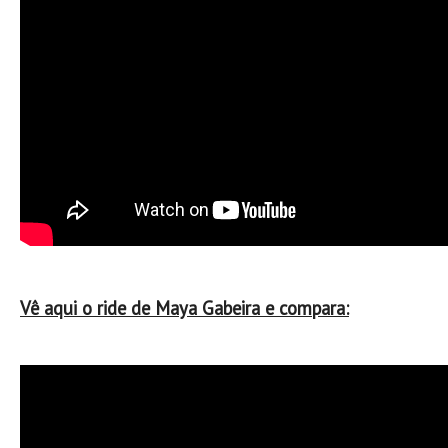
Mira
FIGUEIRA DA FOZ
Praia do Cabedelo HD
NAZARÉ
Nazaré panoramica praia norte
Nazaré HD
Nazaré Praias Sul
PENICHE
Peniche - Consolação Norte HD
Peniche Supertubos HD
Vê aqui o ride de Maya Gabeira e compara:
SANTA CRUZ
Praia do Navio HD
ERICEIRA HD
Ericeira HD
Ericeira - Ribeira D'Ilhas HD