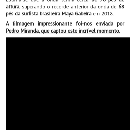
Pedras do Corgo - Melanina HD
altura
, superando o recorde anterior da onda de
68
Cabo do Mundo HD
pés da surfista brasileira Maya Gabeira
em 2018.
Leça - L'Kodak (Aterro) HD
A filmagem impressionante foi-nos enviada por
Pedro Miranda, que captou este incrível momento.
Leça da Palmeira HD
Leça da Palmeira bar Oscar HD
Matosinhos HD
Matosinhos - Vagas Bar HD
Cabedelo do Porto
Espinho HD
Espinho vista aérea HD
Espinho - Silvalde HD
AVEIRO
Cortegaça (Vila do Surf) HD
Cortegaça Onda Pontão HD
Praia da Barra Norte HD