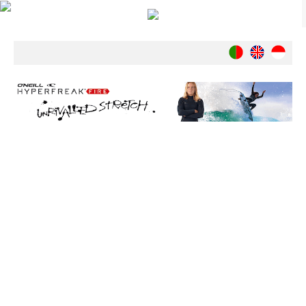
Notícias
Nacionais
Internacionais
Ambiente
Exclusivos
História
INDÚSTRIA
Nacional
Internacional
Exclusivos
Agenda de Eventos
Crónicas
Câmaras & Report