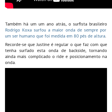
Costa da Caparica - C.I.Surf HD
Costa da Caparica - Praia Norte HD
Costa da Caparica - Praia CDS - HD
Também há um um ano atrás, o surfista brasileiro
Costa da Caparica - Marcelino Beach Cafe HD
Rodrigo Koxa surfou a maior onda de sempre por
Costa da Caparica - Fonte da Telha HD
um ser humano que foi medida em 80 pés de altura
.
ALENTEJO / ALGARVE
Recorde-se que Justine é regular o que faz com que
Monte Clérigo HD - O sargo
tenha surfado esta onda de backside, tornando
Quarteira
ainda mais complicado o ride e posicionamento na
onda.
Faro HD
Faro Surf Spot HD
Fuzeta
Fuzeta Vista Mar HD
MADEIRA
Machico HD
Laje, Contreiras e Ribeira da Janela HD