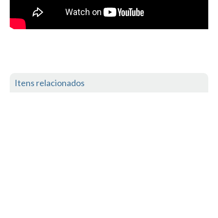
Seixal HD
BALI / INDONÉSIA
Bali - Kuta e Kuta Reef HD
Bali - Keramas HD
Bali - Uluwatu HD
Ver Todas
Itens relacionados
Entrevistas
Nacionais
Internacionais
Exclusivas
Perfil da semana
Análises
Podcast Pulsar do Surf
Opinião