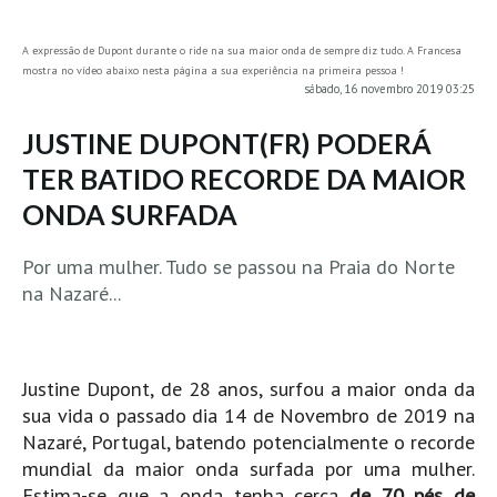
MINHO
A expressão de Dupont durante o ride na sua maior onda de sempre diz tudo. A Francesa
Moledo HD
mostra no vídeo abaixo nesta página a sua experiência na primeira pessoa !
sábado, 16 novembro 2019 03:25
Vila Praia de Âncora HD
Viana do Castelo HD
JUSTINE DUPONT(FR) PODERÁ
Viana Pontão HD
TER BATIDO RECORDE DA MAIOR
Ofir
ONDA SURFADA
GRANDE PORTO
Por uma mulher. Tudo se passou na Praia do Norte
Aguçadoura HD
na Nazaré...
Póvoa de Varzim
Póvoa de Varzim - Ferrari HD
Azurara HD
Justine Dupont, de 28 anos, surfou a maior onda da
Praia de Árvore - Areal HD
sua vida o passado dia 14 de Novembro de 2019 na
Nazaré, Portugal, batendo potencialmente o recorde
Mindelo
mundial da maior onda surfada por uma mulher.
Mindelo meia laranja HD
Estima-se que a onda tenha cerca
de 70 pés de