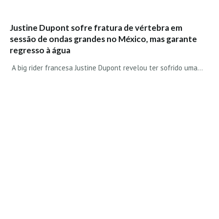
Vídeos
Nacional
Justine Dupont sofre fratura de vértebra em
Internacional
sessão de ondas grandes no México, mas garante
regresso à água
Exclusivos
A big rider francesa Justine Dupont revelou ter sofrido uma…
Fotogaleria
Nacional
Internacional
Exclusivas
Guia De Praias
Norte
Grande Porto
Costa de Prata
Oeste
Grande Lisboa