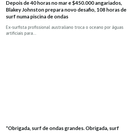
Depois de 40 horas no mar e $450.000 angariados,
Alentejo
Blakey Johnston prepara novo desafio, 108 horas de
Algarve
surf numa piscina de ondas
Loja
Ex-surfista profissional australiano troca o oceano por águas
artificiais para…
Pranchas
Acessórios de Surf
SurfWear
Skate
Acessórios de moda
Cursos de Shape
Contactos
Contactos Surftotal
"Obrigada, surf de ondas grandes. Obrigada, surf