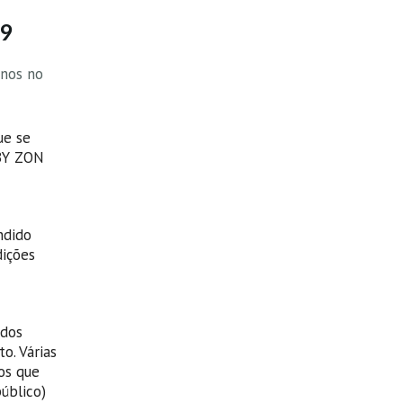
9
anos no
ue se
BY ZON
ndido
dições
idos
o. Várias
os que
úblico)