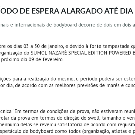
ÍODO DE ESPERA ALARGADO ATÉ DIA 
nais e internacionais de bodyboard decorre de dois em dois 
re os dias 03 a 30 de janeiro, e devido à forte tempestade q
 a organização do SUMOL NAZARÉ SPECIAL EDITION POWERED 
próximo dia 09 de fevereiro.
ições para a realização do mesmo, o período poderá ser este
hor dia, de acordo com as melhores previsões de marés e con
écnica “Em termos de condições de prova, não estiveram reun
olar da prova em termos de direção do swell, tamanho e vent
nenhuma delas se revelou satisfatória de acordo com requisit
petáculo de bodyboard como todos (organização, atletas e p