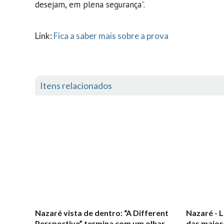
desejam, em plena segurança”.
Link:
Fica a saber mais sobre a prova
Itens relacionados
Nazaré vista de dentro: “A Different
Nazaré - 
Perspective” termina com um olhar
das maior