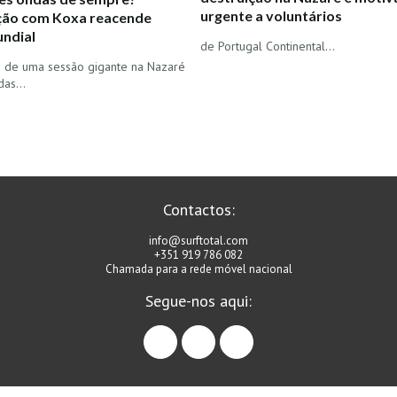
urgente a voluntários
ão com Koxa reacende
ndial
de Portugal Continental...
e de uma sessão gigante na Nazaré
idas…
Contactos:
info@surftotal.com
+351 919 786 082
Chamada para a rede móvel nacional
Segue-nos aqui:
facebook
instagram
linkedin