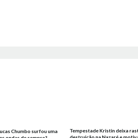
Tempestade Kristin deixa ras
Lucas Chumbo surfou uma
destruição na Nazaré e motiv
es ondas de sempre?