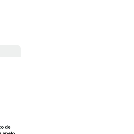
to de
a apelo