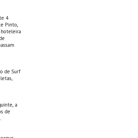
te 4
e Pinto,
hoteleira
de
 passam
to de Surf
letas,
uinte, a
os de
.