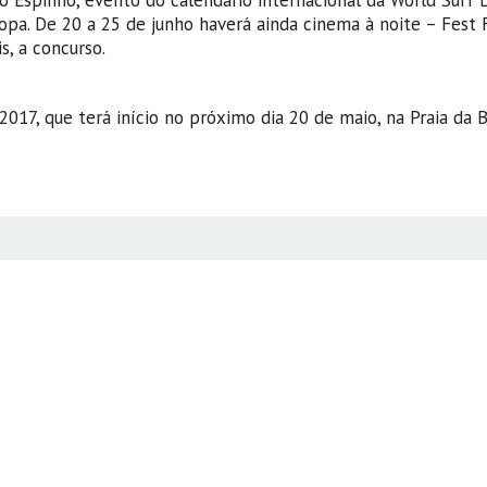
ro Espinho, evento do calendário internacional da World Surf 
opa. De 20 a 25 de junho haverá ainda cinema à noite – Fest 
s, a concurso.
017, que terá início no próximo dia 20 de maio, na Praia da B