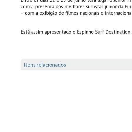
Entre os dias 22 e 25 de junho terá lugar o Junior P
com a presença dos melhores surfistas júnior da Eur
– com a exibição de filmes nacionais e internacionai
Está assim apresentado o Espinho Surf Destination 2
Itens relacionados