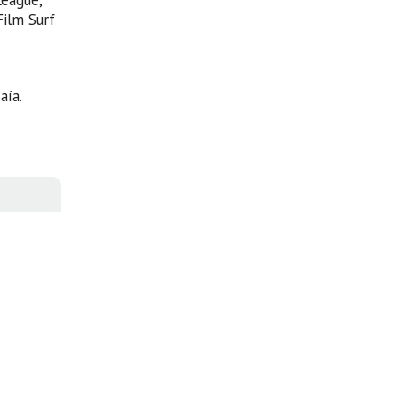
League,
Film Surf
aía.