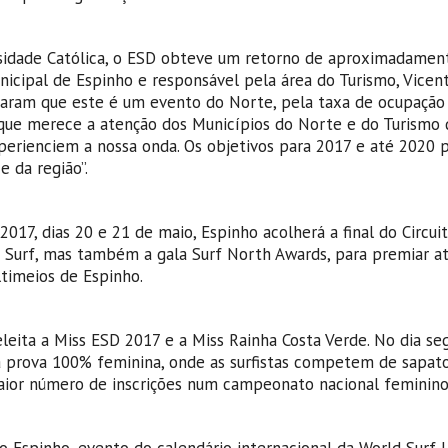
sidade Católica, o ESD obteve um retorno de aproximadamen
icipal de Espinho e responsável pela área do Turismo, Vicent
raram que este é um evento do Norte, pela taxa de ocupação 
 que merece a atenção dos Municípios do Norte e do Turismo 
xperienciem a nossa onda. Os objetivos para 2017 e até 2020
e da região”.
017, dias 20 e 21 de maio, Espinho acolherá a final do Circui
 Surf, mas também a gala Surf North Awards, para premiar at
ltimeios de Espinho.
 eleita a Miss ESD 2017 e a Miss Rainha Costa Verde. No dia seg
uma prova 100% feminina, onde as surfistas competem de sapat
 maior número de inscrições num campeonato nacional feminino