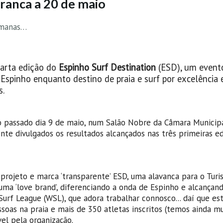
ranca a 20 de maio
semanas…
uarta edição do
Espinho Surf Destination
(ESD), um event
spinho enquanto destino de praia e surf por excelência e
s.
o passado dia 9 de maio, num Salão Nobre da Câmara Municip
e divulgados os resultados alcançados nas três primeiras ed
o projeto e marca ‘transparente’ ESD, uma alavanca para o Tur
uma ‘love brand’, diferenciando a onda de Espinho e alcançan
Surf League (WSL), que adora trabalhar connosco... daí que es
oas na praia e mais de 350 atletas inscritos (temos ainda m
vel pela organização.