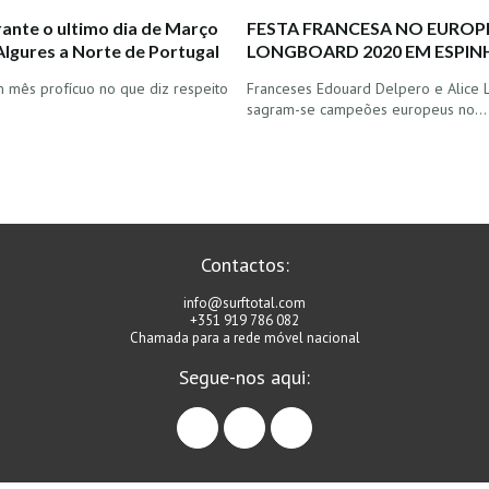
rante o ultimo dia de Março
FESTA FRANCESA NO EUROP
Algures a Norte de Portugal
LONGBOARD 2020 EM ESPI
 mês profícuo no que diz respeito
Franceses Edouard Delpero e Alice
sagram-se campeões europeus no…
Contactos:
info@surftotal.com
+351 919 786 082
Chamada para a rede móvel nacional
Segue-nos aqui:
facebook
instagram
linkedin