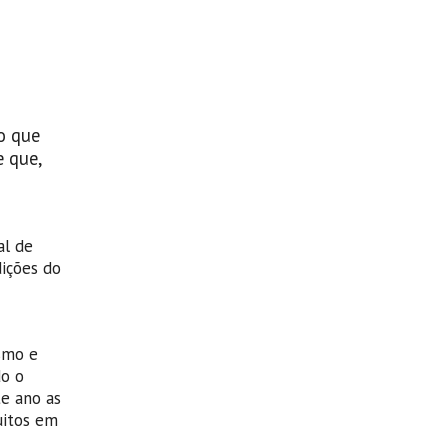
o que
 que,
al de
ições do
ismo e
do o
te ano as
uitos em