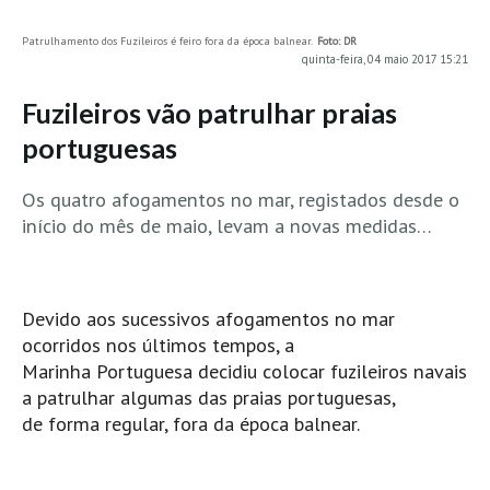
MINHO
Patrulhamento dos Fuzileiros é feiro fora da época balnear.
Foto: DR
quinta-feira, 04 maio 2017 15:21
Moledo HD
Vila Praia de Âncora HD
Fuzileiros vão patrulhar praias
Viana do Castelo HD
portuguesas
Viana Pontão HD
Os quatro afogamentos no mar, registados desde o
Ofir
início do mês de maio, levam a novas medidas…
GRANDE PORTO
Aguçadoura HD
Póvoa de Varzim
Devido aos sucessivos afogamentos no mar
Póvoa de Varzim - Ferrari HD
ocorridos nos últimos tempos, a
Azurara HD
Marinha Portuguesa decidiu colocar fuzileiros navais
a patrulhar algumas das praias portuguesas,
Praia de Árvore - Areal HD
de forma regular, fora da época balnear.
Mindelo
Mindelo meia laranja HD