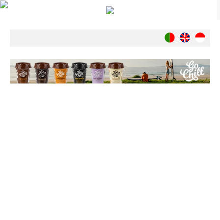
Notícias
Nacionais
Internacionais
Ambiente
Exclusivos
História
INDÚSTRIA
Nacional
Internacional
Exclusivos
Agenda de Eventos
Crónicas
Câmaras & Report