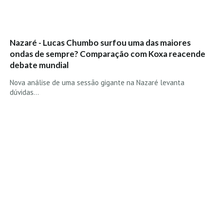
Seixal HD
BALI / INDONÉSIA
Bali - Kuta e Kuta Reef HD
Nazaré - Lucas Chumbo surfou uma das maiores
Bali - Keramas HD
ondas de sempre? Comparação com Koxa reacende
debate mundial
Bali - Uluwatu HD
Ver Todas
Nova análise de uma sessão gigante na Nazaré levanta
dúvidas…
Entrevistas
Nacionais
Internacionais
Exclusivas
Perfil da semana
Análises
Podcast Pulsar do Surf
Opinião