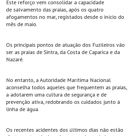
Este reforço vem consolidar a capacidade
Pedras do Corgo - Melanina HD
de salvamento das praias, após os quatro
Cabo do Mundo HD
afogamentos no mar, registados desde o início do
Leça - L'Kodak (Aterro) HD
mês de maio.
Leça da Palmeira HD
Leça da Palmeira bar Oscar HD
Os principais pontos de atuação dos Fuzileiros vão
Matosinhos HD
ser as praias de Sintra, da Costa de Caparica e da
Nazaré.
Matosinhos - Vagas Bar HD
Cabedelo do Porto
Espinho HD
No entanto, a Autoridade Marítima Nacional
aconselha todos aqueles que frequentem as praias,
Espinho vista aérea HD
a adotarem uma cultura de segurança e de
Espinho - Silvalde HD
prevenção ativa, redobrando os cuidados junto à
AVEIRO
linha de água.
Cortegaça (Vila do Surf) HD
Cortegaça Onda Pontão HD
Os recentes acidentes dos últimos dias não estão
Praia da Barra Norte HD