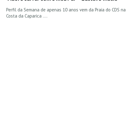
Alentejo
Perfil da Semana de apenas 10 anos vem da Praia do CDS na
Algarve
Costa da Caparica ....
Loja
Pranchas
Acessórios de Surf
SurfWear
Skate
Acessórios de moda
Cursos de Shape
Contactos
Contactos Surftotal