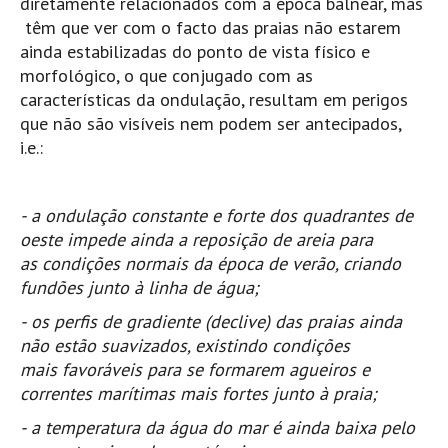
diretamente relacionados com a época balnear, mas
Mira
têm que ver com o facto das praias não estarem
ainda estabilizadas do ponto de vista físico e
FIGUEIRA DA FOZ
morfológico, o que conjugado com as
Praia do Cabedelo HD
características da ondulação, resultam em perigos
NAZARÉ
que não são visíveis nem podem ser antecipados,
Nazaré panoramica praia norte
i.e.:
Nazaré HD
Nazaré Praias Sul
- a ondulação constante e forte dos quadrantes de
PENICHE
oeste impede ainda a reposição de areia para
as condições normais da época de verão, criando
Peniche - Consolação Norte HD
fundões junto à linha de água;
Peniche Supertubos HD
- os perfis de gradiente (declive) das praias ainda
SANTA CRUZ
não estão suavizados, existindo condições
Praia do Navio HD
mais favoráveis para se formarem agueiros e
ERICEIRA HD
correntes marítimas mais fortes junto à praia;
Ericeira HD
- a temperatura da água do mar é ainda baixa pelo
Ericeira - Ribeira D'Ilhas HD