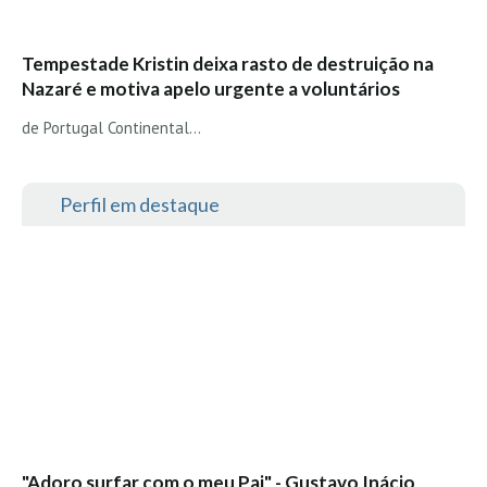
Vídeos
Nacional
Tempestade Kristin deixa rasto de destruição na
Internacional
Nazaré e motiva apelo urgente a voluntários
Exclusivos
de Portugal Continental...
Fotogaleria
Nacional
Perfil em destaque
Internacional
Exclusivas
Guia De Praias
Norte
Grande Porto
Costa de Prata
Oeste
Grande Lisboa
"Adoro surfar com o meu Pai" - Gustavo Inácio