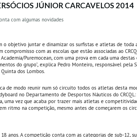
ERSÓCIOS JÚNIOR CARCAVELOS 2014
e conta com algumas novidades
 o objetivo juntar e dinamizar os surfistas e atletas de toda 
um compromisso com as escolas que estão associadas ao CRCQ
urf Academia/Puremocean, com uma prova em cada uma destas e
mentos do grupo”, explica Pedro Monteiro, responsável pela 
l Quinta dos Lombos.
a de modo reunir num só circuito todos os atletas desta mod
Bodyboard no Departamento de Desportos Náuticos do CRCQL:
a, uma vez que acaba por trazer mais atletas e competitivida
arem ritmo na competição, mesmo antes de começarem os circ
 18 anos. A competição conta com as categorias de sub-12, s