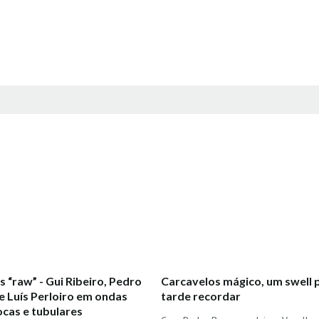
 “raw” - Gui Ribeiro, Pedro
Carcavelos mágico, um swell 
 Luís Perloiro em ondas
tarde recordar
ocas e tubulares