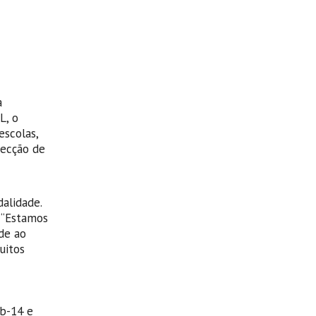
a
L, o
scolas,
Secção de
alidade.
 “Estamos
de ao
uitos
ub-14 e