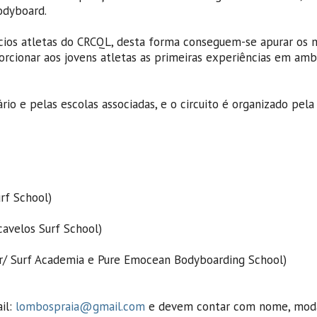
odyboard.
ios atletas do CRCQL, desta forma conseguem-se apurar os 
orcionar aos jovens atletas as primeiras experiências em am
io e pelas escolas associadas, e o circuito é organizado pela
rf School)
cavelos Surf School)
ter/ Surf Academia e Pure Emocean Bodyboarding School)
il:
lombospraia@gmail.com
e devem contar com nome, moda