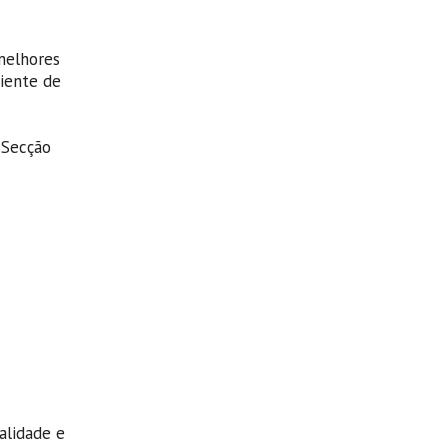
melhores
biente de
 Secção
lidade e