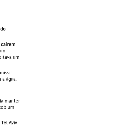
l
 do
s caírem
ram
eitava um
míssil
 a água,
ia manter
 sob um
Tel Aviv