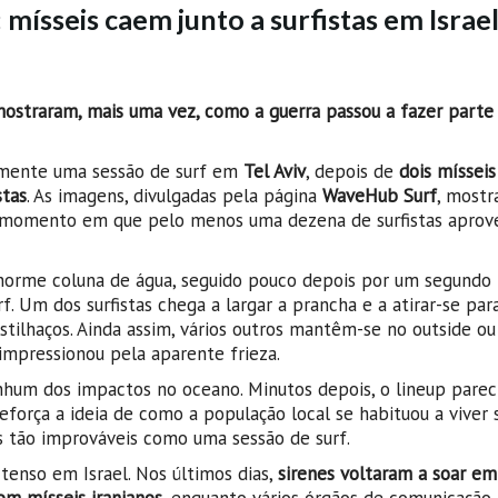
mísseis caem junto a surfistas em Israe
mostraram, mais uma vez, como a guerra passou a fazer parte
emente uma sessão de surf em
Tel Aviv
, depois de
dois míssei
stas
. As imagens, divulgadas pela página
WaveHub Surf
, most
um momento em que pelo menos uma dezena de surfistas aprov
norme coluna de água, seguido pouco depois por um segundo 
. Um dos surfistas chega a largar a prancha e a atirar-se para
tilhaços. Ainda assim, vários outros mantêm-se no outside ou
mpressionou pela aparente frieza.
um dos impactos no oceano. Minutos depois, o lineup parec
força a ideia de como a população local se habituou a viver
 tão improváveis como uma sessão de surf.
enso em Israel. Nos últimos dias,
sirenes voltaram a soar em 
om mísseis iranianos
, enquanto vários órgãos de comunicação