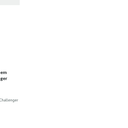
 em
nger
 Challenger