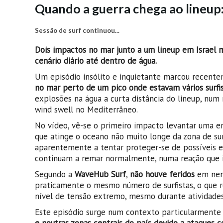
Quando a guerra chega ao lineup: 
Sessão de surf continuou...
Dois impactos no mar junto a um lineup em Israel 
cenário diário até dentro de água.
Um episódio insólito e inquietante marcou recent
no mar perto de um pico onde estavam vários surfi
explosões na água a curta distância do lineup, n
wind swell no Mediterrâneo.
No vídeo, vê-se o primeiro impacto levantar uma e
que atinge o oceano não muito longe da zona de surf
aparentemente a tentar proteger-se de possíveis es
continuam a remar normalmente, numa reação que i
Segundo a
WaveHub Surf
,
não houve feridos
em nenh
praticamente o mesmo número de surfistas, o que re
nível de tensão extremo, mesmo durante atividades
Este episódio surge num contexto particularmente t
e noutras zonas centrais do país devido a ataques c