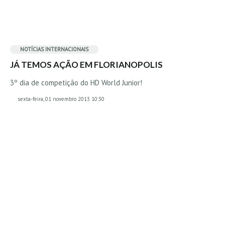
Boardriders Ericeira HD
Ericeira Praias Sul HD
Foz do Lizandro
NOTÍCIAS INTERNACIONAIS
SINTRA
JÁ TEMOS AÇÃO EM FLORIANOPOLIS
Praia Grande HD
3º dia de competição do HD World Junior!
Praia Grande Panorâmica HD
sexta-feira, 01 novembro 2013 10:30
LINHA DE CASCAIS/ESTORIL
Guincho Norte
São Pedro do estoril
Parede
Carcavelos HD
Carcavelos Secret HD
Carcavelos - Calhau
COSTA DA CAPARICA HD