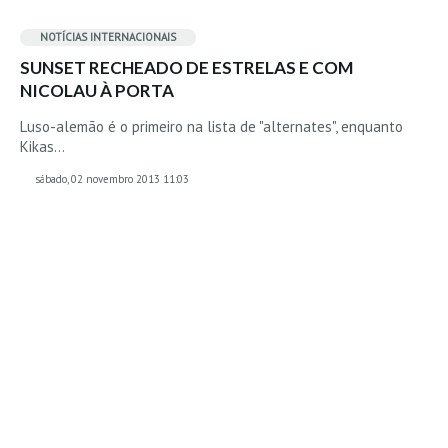
MINHO
NOTÍCIAS INTERNACIONAIS
Moledo HD
SUNSET RECHEADO DE ESTRELAS E COM
NICOLAU À PORTA
Vila Praia de Âncora HD
Viana do Castelo HD
Luso-alemão é o primeiro na lista de "alternates", enquanto
Kikas…
Viana Pontão HD
sábado, 02 novembro 2013 11:03
Ofir
GRANDE PORTO
Aguçadoura HD
Póvoa de Varzim
Póvoa de Varzim - Ferrari HD
Azurara HD
Praia de Árvore - Areal HD
Mindelo
Mindelo meia laranja HD