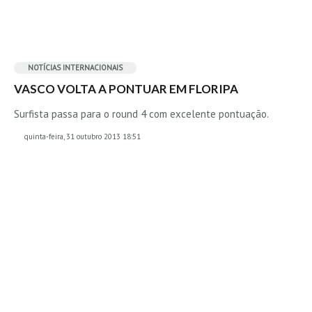
Costa da Caparica - C.I.Surf HD
Costa da Caparica - Praia Norte HD
Costa da Caparica - Praia CDS - HD
Costa da Caparica - Marcelino Beach Cafe HD
NOTÍCIAS INTERNACIONAIS
VASCO VOLTA A PONTUAR EM FLORIPA
Costa da Caparica - Fonte da Telha HD
ALENTEJO / ALGARVE
Surfista passa para o round 4 com excelente pontuação.
Monte Clérigo HD - O sargo
quinta-feira, 31 outubro 2013 18:51
Quarteira
Faro HD
Faro Surf Spot HD
Fuzeta
Fuzeta Vista Mar HD
MADEIRA
Machico HD
Laje, Contreiras e Ribeira da Janela HD