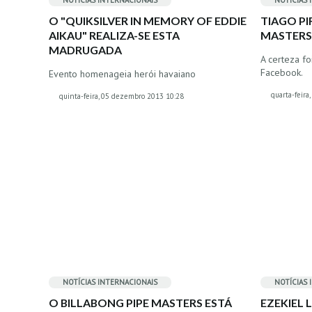
NOTÍCIAS INTERNACIONAIS
NOTÍCIAS 
O "QUIKSILVER IN MEMORY OF EDDIE
TIAGO PI
AIKAU" REALIZA-SE ESTA
MASTER
MADRUGADA
A certeza fo
Facebook.
Evento homenageia herói havaiano
quarta-feir
quinta-feira, 05 dezembro 2013 10:28
NOTÍCIAS INTERNACIONAIS
NOTÍCIAS 
O BILLABONG PIPE MASTERS ESTÁ
EZEKIEL