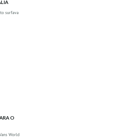
LIA
to surfava
PARA O
 Vans World