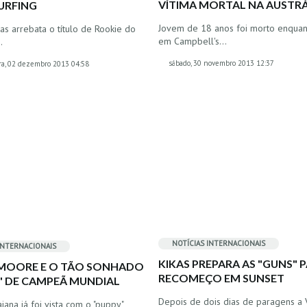
VÍTIMA MORTAL NA AUSTRÁ
URFING
Jovem de 18 anos foi morto enquan
kas arrebata o título de Rookie do
em Campbell's…
…
sábado, 30 novembro 2013 12:37
ra, 02 dezembro 2013 04:58
NOTÍCIAS INTERNACIONAIS
INTERNACIONAIS
KIKAS PREPARA AS "GUNS" 
 MOORE E O TÃO SONHADO
RECOMEÇO EM SUNSET
" DE CAMPEÃ MUNDIAL
Depois de dois dias de paragens a
aiana já foi vista com o "puppy"