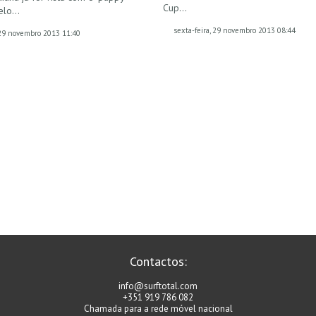
Cup…
pelo…
sexta-feira, 29 novembro 2013 08:44
, 29 novembro 2013 11:40
Contactos:
info@surftotal.com
+351 919 786 082
Chamada para a rede móvel nacional