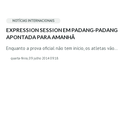
Costa da Caparica - C.I.Surf HD
Costa da Caparica - Praia Norte HD
Costa da Caparica - Praia CDS - HD
NOTÍCIAS INTERNACIONAIS
EXPRESSION SESSION EM PADANG-PADANG
Costa da Caparica - Marcelino Beach Cafe HD
APONTADA PARA AMANHÃ
Costa da Caparica - Fonte da Telha HD
Enquanto a prova oficial não tem início, os atletas vão…
ALENTEJO / ALGARVE
Monte Clérigo HD - O sargo
quarta-feira, 09 julho 2014 09:18
Quarteira
Faro HD
Faro Surf Spot HD
Fuzeta
Fuzeta Vista Mar HD
MADEIRA
Machico HD
Laje, Contreiras e Ribeira da Janela HD