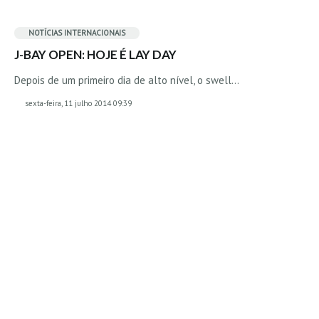
MINHO
NOTÍCIAS INTERNACIONAIS
Moledo HD
J-BAY OPEN: HOJE É LAY DAY
Vila Praia de Âncora HD
Depois de um primeiro dia de alto nível, o swell…
Viana do Castelo HD
sexta-feira, 11 julho 2014 09:39
Viana Pontão HD
Ofir
GRANDE PORTO
Aguçadoura HD
Póvoa de Varzim
Póvoa de Varzim - Ferrari HD
Azurara HD
Praia de Árvore - Areal HD
Mindelo
Mindelo meia laranja HD