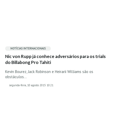
Vídeos
Nacional
Internacional
Exclusivos
Fotogaleria
Nacional
NOTÍCIAS INTERNACIONAIS
Internacional
Nic von Rupp já conhece adversários para os trials
do Billabong Pro Tahiti
Exclusivas
Guia De Praias
Kevin Bourez, Jack Robinson e Heirarii Williams são os
obstáculos…
Norte
segunda-feira, 10 agosto 2015 10:21
Grande Porto
Costa de Prata
Oeste
Grande Lisboa