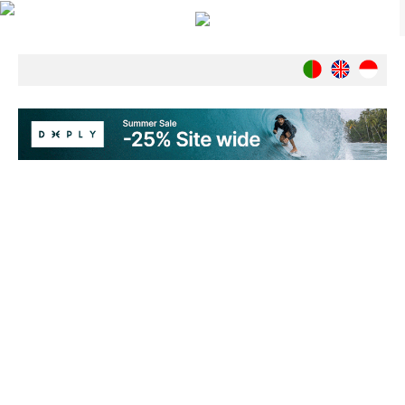
Notícias
Nacionais
Internacionais
Ambiente
Exclusivos
História
INDÚSTRIA
Nacional
Internacional
Exclusivos
Agenda de Eventos
Crónicas
Câmaras & Report