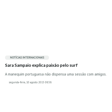
Alentejo
Algarve
Loja
Pranchas
Acessórios de Surf
SurfWear
Skate
NOTÍCIAS INTERNACIONAIS
Acessórios de moda
Sara Sampaio explica paixão pelo surf
Cursos de Shape
A manequim portuguesa não dispensa uma sessão com amigos.
Contactos
segunda-feira, 10 agosto 2015 08:58
Contactos Surftotal