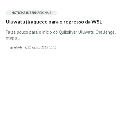
MINHO
NOTÍCIAS INTERNACIONAIS
Moledo HD
Uluwatu já aquece para o regresso da WSL
Vila Praia de Âncora HD
Falta pouco para o início do Quiksilver Uluwatu Challenge,
Viana do Castelo HD
etapa…
Viana Pontão HD
quarta-feira, 12 agosto 2015 10:12
Ofir
GRANDE PORTO
Aguçadoura HD
Póvoa de Varzim
Póvoa de Varzim - Ferrari HD
Azurara HD
Praia de Árvore - Areal HD
Mindelo
Mindelo meia laranja HD