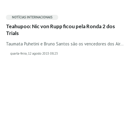
Pedras do Corgo - Melanina HD
Cabo do Mundo HD
NOTÍCIAS INTERNACIONAIS
Leça - L'Kodak (Aterro) HD
Teahupoo: Nic von Rupp ficou pela Ronda 2 dos
Leça da Palmeira HD
Trials
Leça da Palmeira bar Oscar HD
Taumata Puhetini e Bruno Santos são os vencedores dos Air…
Matosinhos HD
quarta-feira, 12 agosto 2015 08:23
Matosinhos - Vagas Bar HD
Cabedelo do Porto
Espinho HD
Espinho vista aérea HD
Espinho - Silvalde HD
AVEIRO
Cortegaça (Vila do Surf) HD
Cortegaça Onda Pontão HD
Praia da Barra Norte HD