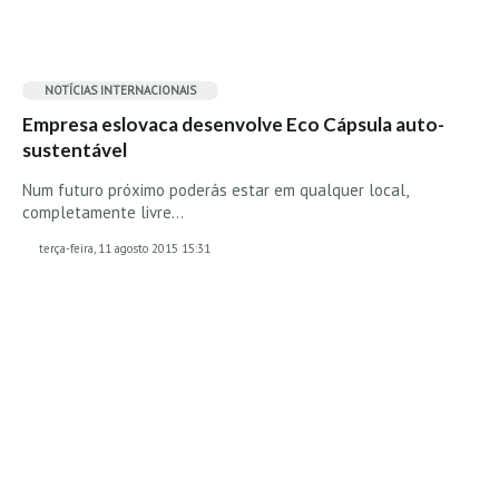
Mira
FIGUEIRA DA FOZ
NOTÍCIAS INTERNACIONAIS
Praia do Cabedelo HD
Empresa eslovaca desenvolve Eco Cápsula auto-
NAZARÉ
sustentável
Nazaré panoramica praia norte
Num futuro próximo poderás estar em qualquer local,
Nazaré HD
completamente livre…
Nazaré Praias Sul
terça-feira, 11 agosto 2015 15:31
PENICHE
Peniche - Consolação Norte HD
Peniche Supertubos HD
SANTA CRUZ
Praia do Navio HD
ERICEIRA HD
Ericeira HD
Ericeira - Ribeira D'Ilhas HD