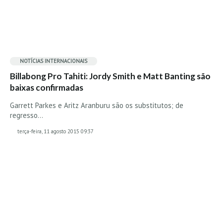
Boardriders Ericeira HD
Ericeira Praias Sul HD
Foz do Lizandro
SINTRA
NOTÍCIAS INTERNACIONAIS
Praia Grande HD
Billabong Pro Tahiti: Jordy Smith e Matt Banting são
baixas confirmadas
Praia Grande Panorâmica HD
LINHA DE CASCAIS/ESTORIL
Garrett Parkes e Aritz Aranburu são os substitutos; de
regresso…
Guincho Norte
terça-feira, 11 agosto 2015 09:37
São Pedro do estoril
Parede
Carcavelos HD
Carcavelos Secret HD
Carcavelos - Calhau
COSTA DA CAPARICA HD