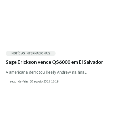
Seixal HD
BALI / INDONÉSIA
Bali - Kuta e Kuta Reef HD
Bali - Keramas HD
Bali - Uluwatu HD
Ver Todas
NOTÍCIAS INTERNACIONAIS
Entrevistas
Sage Erickson vence QS6000 em El Salvador
Nacionais
A americana derrotou Keely Andrew na final.
Internacionais
segunda-feira, 10 agosto 2015 16:19
Exclusivas
Perfil da semana
Análises
Podcast Pulsar do Surf
Opinião