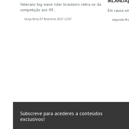
IRLANDA
Veterano big wave rider brasileiro retira-se da
competição aos 49…
Em causa um
terça-feira, 07 fevereiro 2017 12:07
segunda-feir
Subscreve para acederes a conteúdos
exclusivos!