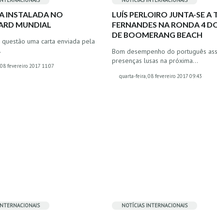
INTERNACIONAIS
NOTÍCIAS INTERNACIONAIS
A INSTALADA NO
LUÍS PERLOIRO JUNTA-SE A
ARD MUNDIAL
FERNANDES NA RONDA 4 D
DE BOOMERANG BEACH
 questão uma carta enviada pela
…
Bom desempenho do português ass
presenças lusas na próxima…
, 08 fevereiro 2017 11:07
quarta-feira, 08 fevereiro 2017 09:43
INTERNACIONAIS
NOTÍCIAS INTERNACIONAIS