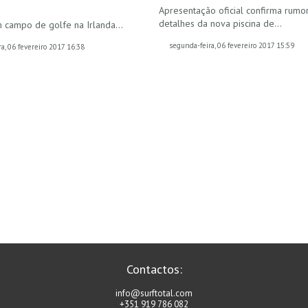
]
Apresentação oficial confirma rumo
detalhes da nova piscina de…
 campo de golfe na Irlanda...
segunda-feira, 06 fevereiro 2017 15:59
a, 06 fevereiro 2017 16:38
Contactos:
info@surftotal.com
+351 919 786 082