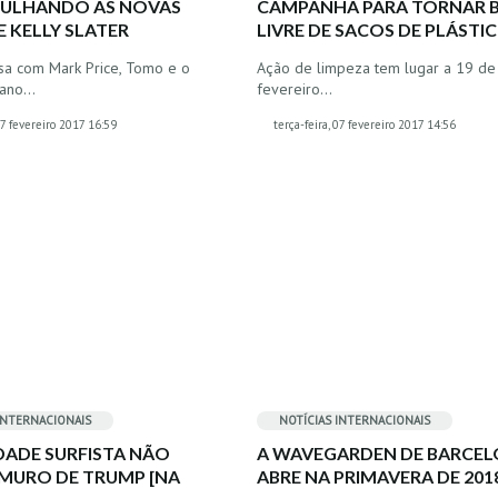
ULHANDO AS NOVAS
CAMPANHA PARA TORNAR B
 KELLY SLATER
LIVRE DE SACOS DE PLÁSTI
a com Mark Price, Tomo e o
Ação de limpeza tem lugar a 19 de
liano…
fevereiro…
 07 fevereiro 2017 16:59
terça-feira, 07 fevereiro 2017 14:56
INTERNACIONAIS
NOTÍCIAS INTERNACIONAIS
ADE SURFISTA NÃO
A WAVEGARDEN DE BARCE
 MURO DE TRUMP [NA
ABRE NA PRIMAVERA DE 201