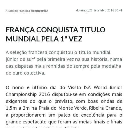
MINHO
domingo, 25 setembro 2016 20:41
A Seleção Francesa
Rezendes/ISA
Moledo HD
Vila Praia de Âncora HD
FRANÇA CONQUISTA TITULO
Viana do Castelo HD
MUNDIAL PELA 1ª VEZ
Viana Pontão HD
A seleção francesa conquistou o título mundial
Ofir
júnior de surf pela primeira vez na sua história, numa
GRANDE PORTO
das disputas mais renhidas de sempre pela medalha
Aguçadoura HD
de ouro colectiva.
Póvoa de Varzim
O nono e último dia do Vissla ISA World Junior
Póvoa de Varzim - Ferrari HD
Championship 2016 disputou-se em condições mais
Azurara HD
exigentes do que o previsto, com boas ondas de
Praia de Árvore - Areal HD
1,5m a 2m na Praia do Monte Verde, Ribeira Grande,
Mindelo
a proporcionarem um palco de excelência para o
grande espetáculo que foram as meias finais e finais
Mindelo meia laranja HD