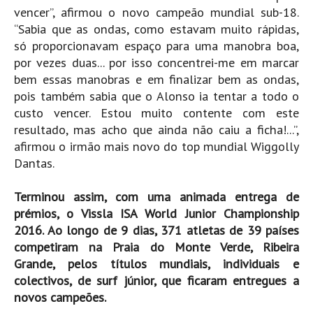
Vídeos
vencer”, afirmou o novo campeão mundial sub-18.
“Sabia que as ondas, como estavam muito rápidas,
Nacional
só proporcionavam espaço para uma manobra boa,
Internacional
por vezes duas... por isso concentrei-me em marcar
Exclusivos
bem essas manobras e em finalizar bem as ondas,
pois também sabia que o Alonso ia tentar a todo o
Fotogaleria
custo vencer. Estou muito contente com este
Nacional
resultado, mas acho que ainda não caiu a ficha!...”,
afirmou o irmão mais novo do top mundial Wiggolly
Internacional
Dantas.
Exclusivas
Guia De Praias
Terminou assim, com uma animada entrega de
prémios, o Vissla ISA World Junior Championship
Norte
2016. Ao longo de 9 dias, 371 atletas de 39 países
Grande Porto
competiram na Praia do Monte Verde, Ribeira
Costa de Prata
Grande, pelos títulos mundiais, individuais e
colectivos, de surf júnior, que ficaram entregues a
Oeste
novos campeões.
Grande Lisboa