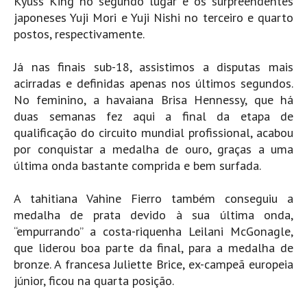
Kyuss King no segundo lugar e os surpreendentes
Costa da Caparica - C.I.Surf HD
japoneses Yuji Mori e Yuji Nishi no terceiro e quarto
Costa da Caparica - Praia Norte HD
postos, respectivamente.
Costa da Caparica - Praia CDS - HD
Já nas finais sub-18, assistimos a disputas mais
Costa da Caparica - Marcelino Beach Cafe HD
acirradas e definidas apenas nos últimos segundos.
Costa da Caparica - Fonte da Telha HD
No feminino, a havaiana Brisa Hennessy, que há
ALENTEJO / ALGARVE
duas semanas fez aqui a final da etapa de
Monte Clérigo HD - O sargo
qualificação do circuito mundial profissional, acabou
por conquistar a medalha de ouro, graças a uma
Quarteira
última onda bastante comprida e bem surfada.
Faro HD
Faro Surf Spot HD
A tahitiana Vahine Fierro também conseguiu a
Fuzeta
medalha de prata devido à sua última onda,
“empurrando” a costa-riquenha Leilani McGonagle,
Fuzeta Vista Mar HD
que liderou boa parte da final, para a medalha de
MADEIRA
bronze. A francesa Juliette Brice, ex-campeã europeia
Machico HD
júnior, ficou na quarta posição.
Laje, Contreiras e Ribeira da Janela HD