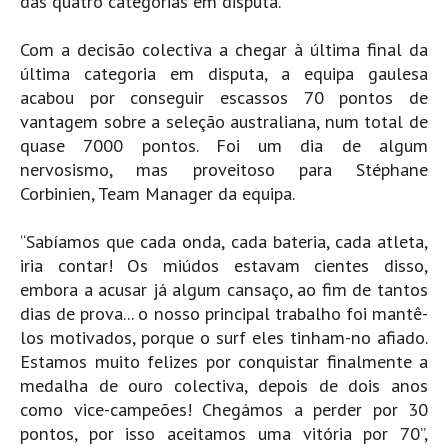
das quatro categorias em disputa.
Pedras do Corgo - Melanina HD
Cabo do Mundo HD
Com a decisão colectiva a chegar à última final da
última categoria em disputa, a equipa gaulesa
Leça - L'Kodak (Aterro) HD
acabou por conseguir escassos 70 pontos de
Leça da Palmeira HD
vantagem sobre a seleção australiana, num total de
Leça da Palmeira bar Oscar HD
quase 7000 pontos. Foi um dia de algum
Matosinhos HD
nervosismo, mas proveitoso para Stéphane
Corbinien, Team Manager da equipa.
Matosinhos - Vagas Bar HD
Cabedelo do Porto
“Sabíamos que cada onda, cada bateria, cada atleta,
Espinho HD
iria contar! Os miúdos estavam cientes disso,
embora a acusar já algum cansaço, ao fim de tantos
Espinho vista aérea HD
dias de prova... o nosso principal trabalho foi mantê-
Espinho - Silvalde HD
los motivados, porque o surf eles tinham-no afiado.
AVEIRO
Estamos muito felizes por conquistar finalmente a
Cortegaça (Vila do Surf) HD
medalha de ouro colectiva, depois de dois anos
como vice-campeões! Chegámos a perder por 30
Cortegaça Onda Pontão HD
pontos, por isso aceitamos uma vitória por 70”,
Praia da Barra Norte HD