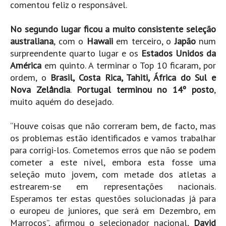
comentou feliz o responsável.
Mira
FIGUEIRA DA FOZ
No segundo lugar ficou a muito consistente seleção
australiana
, com o
Hawaii
em terceiro, o
Japão
num
Praia do Cabedelo HD
surpreendente quarto lugar e os
Estados Unidos da
NAZARÉ
América
em quinto. A terminar o Top 10 ficaram, por
Nazaré panoramica praia norte
ordem, o
Brasil, Costa Rica, Tahiti, África do Sul e
Nazaré HD
Nova Zelândia
.
Portugal terminou no 14º posto
,
muito aquém do desejado.
Nazaré Praias Sul
PENICHE
“Houve coisas que não correram bem, de facto, mas
Peniche - Consolação Norte HD
os problemas estão identificados e vamos trabalhar
Peniche Supertubos HD
para corrigi-los. Cometemos erros que não se podem
cometer a este nível, embora esta fosse uma
SANTA CRUZ
seleção muto jovem, com metade dos atletas a
Praia do Navio HD
estrearem-se em representações nacionais.
ERICEIRA HD
Esperamos ter estas questões solucionadas já para
Ericeira HD
o europeu de juniores, que será em Dezembro, em
Marrocos”, afirmou o selecionador nacional,
David
Ericeira - Ribeira D'Ilhas HD