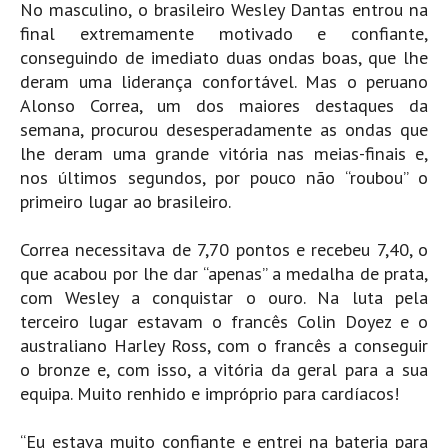
No masculino, o brasileiro Wesley Dantas entrou na
Seixal HD
final extremamente motivado e confiante,
BALI / INDONÉSIA
conseguindo de imediato duas ondas boas, que lhe
Bali - Kuta e Kuta Reef HD
deram uma liderança confortável. Mas o peruano
Alonso Correa, um dos maiores destaques da
Bali - Keramas HD
semana, procurou desesperadamente as ondas que
Bali - Uluwatu HD
lhe deram uma grande vitória nas meias-finais e,
Ver Todas
nos últimos segundos, por pouco não “roubou” o
Entrevistas
primeiro lugar ao brasileiro.
Nacionais
Correa necessitava de 7,70 pontos e recebeu 7,40, o
Internacionais
que acabou por lhe dar “apenas” a medalha de prata,
com Wesley a conquistar o ouro. Na luta pela
Exclusivas
terceiro lugar estavam o francês Colin Doyez e o
Perfil da semana
australiano Harley Ross, com o francês a conseguir
Análises
o bronze e, com isso, a vitória da geral para a sua
equipa. Muito renhido e impróprio para cardíacos!
Podcast Pulsar do Surf
Opinião
“Eu estava muito confiante e entrei na bateria para