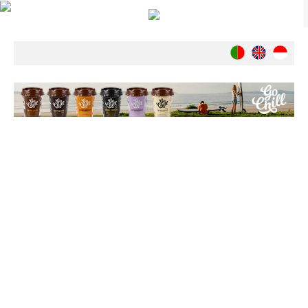
Notícias
Nacionais
Internacionais
Ambiente
Exclusivos
História
INDÚSTRIA
Nacional
Internacional
Exclusivos
Agenda de Eventos
Crónicas
Câmaras & Report