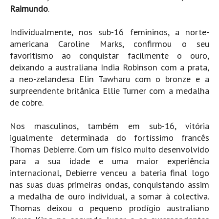
Raimundo
.
Boardriders Ericeira HD
Ericeira Praias Sul HD
Individualmente, nos sub-16 femininos, a norte-
americana Caroline Marks, confirmou o seu
Foz do Lizandro
favoritismo ao conquistar facilmente o ouro,
SINTRA
deixando a australiana India Robinson com a prata,
Praia Grande HD
a neo-zelandesa Elin Tawharu com o bronze e a
Praia Grande Panorâmica HD
surpreendente britânica Ellie Turner com a medalha
de cobre.
LINHA DE CASCAIS/ESTORIL
Guincho Norte
Nos masculinos, também em sub-16, vitória
São Pedro do estoril
igualmente determinada do fortíssimo francês
Parede
Thomas Debierre. Com um físico muito desenvolvido
para a sua idade e uma maior experiência
Carcavelos HD
internacional, Debierre venceu a bateria final logo
Carcavelos Secret HD
nas suas duas primeiras ondas, conquistando assim
Carcavelos - Calhau
a medalha de ouro individual, a somar à colectiva.
COSTA DA CAPARICA HD
Thomas deixou o pequeno prodígio australiano