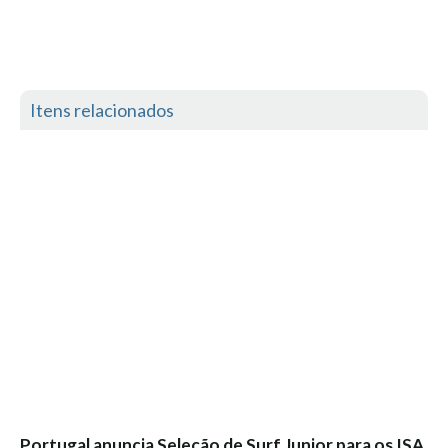
Alentejo
Algarve
Loja
Itens relacionados
Pranchas
Acessórios de Surf
SurfWear
Skate
Acessórios de moda
Cursos de Shape
Contactos
Contactos Surftotal
Portugal anuncia Seleção de Surf Junior para os ISA