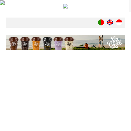
Notícias
Nacionais
Internacionais
Ambiente
Exclusivos
História
INDÚSTRIA
Nacional
Internacional
Exclusivos
Agenda de Eventos
Crónicas
Câmaras & Report