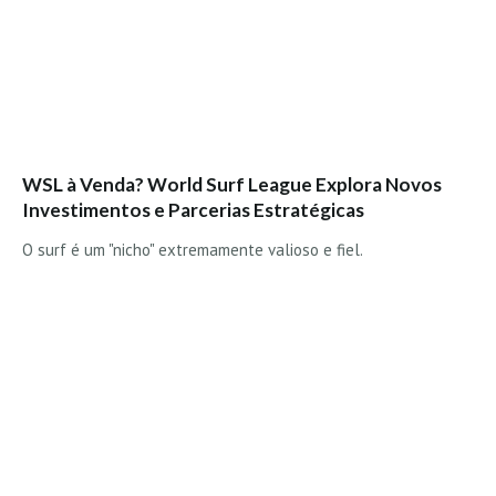
Alentejo
Algarve
Loja
Pranchas
Acessórios de Surf
WSL à Venda? World Surf League Explora Novos
SurfWear
Investimentos e Parcerias Estratégicas
Skate
O surf é um "nicho" extremamente valioso e fiel.
Acessórios de moda
Cursos de Shape
Contactos
Contactos Surftotal