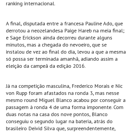
ranking internacional.
Boardriders Ericeira HD
Ericeira Praias Sul HD
A final, disputada entre a francesa Pauline Ado, que
Foz do Lizandro
derrotou a neozelandesa Paige Hareb na meia final;
SINTRA
e Sage Erickson ainda decorreu durante alguns
Praia Grande HD
minutos, mas a chegada do nevoeiro, que se
instalou de vez ao final do dia, levou a que a mesma
Praia Grande Panorâmica HD
só possa ser terminada amanhã, adiando assim a
LINHA DE CASCAIS/ESTORIL
eleição da campeã da edição 2016.
Guincho Norte
São Pedro do estoril
Já na competição masculina, Frederico Morais e Nic
Parede
von Rupp foram afastados na ronda 3, mas nesse
Carcavelos HD
mesmo round Miguel Blanco acabou por conseguir a
passagem à ronda 4 de uma forma imponente. Com
Carcavelos Secret HD
duas notas na casa dos nove pontos, Blanco
Carcavelos - Calhau
conseguiu o segundo lugar na bateria, atrás do
COSTA DA CAPARICA HD
brasileiro Deivid Silva que, surpreendentemente,