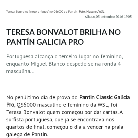
MINHO
Teresa Bonvalot "prego a fundo" no QS6000 de Pantín.
Foto: Masurel/WSL
sábado, 03 setembro 2016 19:05
Moledo HD
Vila Praia de Âncora HD
TERESA BONVALOT BRILHA NO
Viana do Castelo HD
PANTÍN GALICIA PRO
Viana Pontão HD
Portuguesa alcança o terceiro lugar no feminino,
Ofir
enquanto Miguel Blanco despede-se na ronda 4
GRANDE PORTO
masculina…
Aguçadoura HD
Póvoa de Varzim
Póvoa de Varzim - Ferrari HD
No penúltimo dia de prova do
Pantin Classic Galicia
Azurara HD
Pro
, QS6000 masculino e feminino da WSL, foi
Teresa Bonvalot quem começou por dar cartas. A
Praia de Árvore - Areal HD
surfista portuguesa, que já se encontrava nos
Mindelo
quartos de final, começou o dia a vencer na praia
Mindelo meia laranja HD
galega de Pantín.