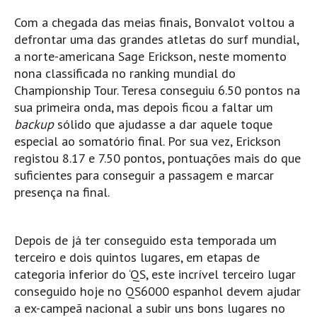
Mira
Com a chegada das meias finais, Bonvalot voltou a
defrontar uma das grandes atletas do surf mundial,
FIGUEIRA DA FOZ
a norte-americana Sage Erickson, neste momento
Praia do Cabedelo HD
nona classificada no ranking mundial do
NAZARÉ
Championship Tour. Teresa conseguiu 6.50 pontos na
Nazaré panoramica praia norte
sua primeira onda, mas depois ficou a faltar um
backup
sólido que ajudasse a dar aquele toque
Nazaré HD
especial ao somatório final. Por sua vez, Erickson
Nazaré Praias Sul
registou 8.17 e 7.50 pontos, pontuações mais do que
PENICHE
suficientes para conseguir a passagem e marcar
Peniche - Consolação Norte HD
presença na final.
Peniche Supertubos HD
SANTA CRUZ
Depois de já ter conseguido esta temporada um
Praia do Navio HD
terceiro e dois quintos lugares, em etapas de
ERICEIRA HD
categoria inferior do ‘QS, este incrível terceiro lugar
conseguido hoje no QS6000 espanhol devem ajudar
Ericeira HD
a ex-campeã nacional a subir uns bons lugares no
Ericeira - Ribeira D'Ilhas HD