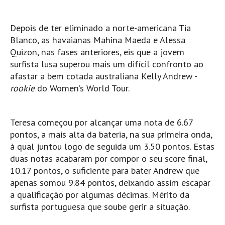
Pedras do Corgo - Melanina HD
Cabo do Mundo HD
Depois de ter eliminado a norte-americana Tia
Leça - L'Kodak (Aterro) HD
Blanco, as havaianas Mahina Maeda e Alessa
Quizon, nas fases anteriores, eis que a jovem
Leça da Palmeira HD
surfista lusa superou mais um difícil confronto ao
Leça da Palmeira bar Oscar HD
afastar a bem cotada australiana Kelly Andrew -
Matosinhos HD
rookie
do Women’s World Tour.
Matosinhos - Vagas Bar HD
Cabedelo do Porto
Teresa começou por alcançar uma nota de 6.67
Espinho HD
pontos, a mais alta da bateria, na sua primeira onda,
à qual juntou logo de seguida um 3.50 pontos. Estas
Espinho vista aérea HD
duas notas acabaram por compor o seu score final,
Espinho - Silvalde HD
10.17 pontos, o suficiente para bater Andrew que
AVEIRO
apenas somou 9.84 pontos, deixando assim escapar
Cortegaça (Vila do Surf) HD
a qualificação por algumas décimas. Mérito da
surfista portuguesa que soube gerir a situação.
Cortegaça Onda Pontão HD
Praia da Barra Norte HD