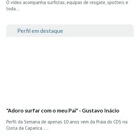
O vídeo acompanha surfistas, equipas de resgate, spotters e
Alentejo
toda…
Algarve
Loja
Perfil em destaque
Pranchas
Acessórios de Surf
SurfWear
Skate
Acessórios de moda
Cursos de Shape
Contactos
Contactos Surftotal
"Adoro surfar com o meu Pai" - Gustavo Inácio
Perfil da Semana de apenas 10 anos vem da Praia do CDS na
Costa da Caparica ....