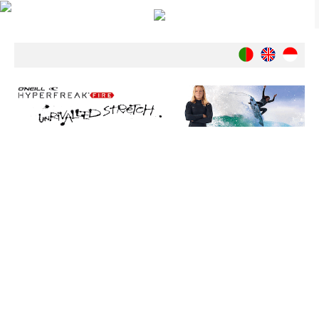
Notícias
Nacionais
Internacionais
Ambiente
Exclusivos
História
INDÚSTRIA
Nacional
Internacional
Exclusivos
Agenda de Eventos
Crónicas
Câmaras & Report