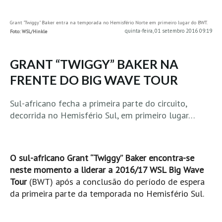
MINHO
Grant "Twiggy" Baker entra na temporada no Hemisfério Norte em primeiro lugar do BWT.
Moledo HD
quinta-feira, 01 setembro 2016 09:19
Foto: WSL/Hinkle
Vila Praia de Âncora HD
Viana do Castelo HD
GRANT “TWIGGY” BAKER NA
Viana Pontão HD
FRENTE DO BIG WAVE TOUR
Ofir
Sul-africano fecha a primeira parte do circuito,
GRANDE PORTO
decorrida no Hemisfério Sul, em primeiro lugar…
Aguçadoura HD
Póvoa de Varzim
Póvoa de Varzim - Ferrari HD
O sul-africano Grant “Twiggy” Baker encontra-se
Azurara HD
neste momento a liderar a 2016/17 WSL Big Wave
Tour
(BWT) após a conclusão do período de espera
Praia de Árvore - Areal HD
da primeira parte da temporada no Hemisfério Sul.
Mindelo
Mindelo meia laranja HD