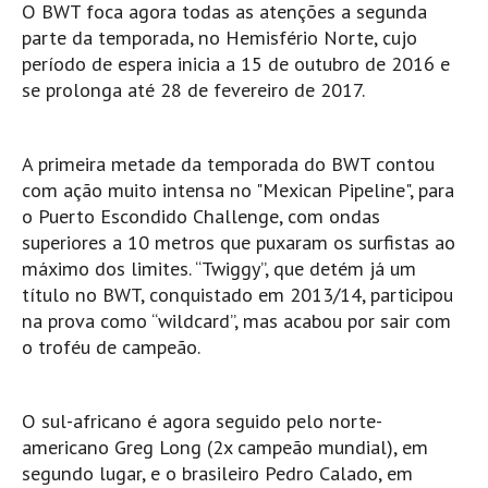
O BWT foca agora todas as atenções a segunda
Pedras do Corgo - Melanina HD
parte da temporada, no Hemisfério Norte, cujo
Cabo do Mundo HD
período de espera inicia a 15 de outubro de 2016 e
Leça - L'Kodak (Aterro) HD
se prolonga até 28 de fevereiro de 2017.
Leça da Palmeira HD
Leça da Palmeira bar Oscar HD
A primeira metade da temporada do BWT contou
Matosinhos HD
com ação muito intensa no "Mexican Pipeline", para
o Puerto Escondido Challenge, com ondas
Matosinhos - Vagas Bar HD
superiores a 10 metros que puxaram os surfistas ao
Cabedelo do Porto
máximo dos limites. “Twiggy”, que detém já um
Espinho HD
título no BWT, conquistado em 2013/14, participou
Espinho vista aérea HD
na prova como “wildcard”, mas acabou por sair com
o troféu de campeão.
Espinho - Silvalde HD
AVEIRO
Cortegaça (Vila do Surf) HD
O sul-africano é agora seguido pelo norte-
americano Greg Long (2x campeão mundial), em
Cortegaça Onda Pontão HD
segundo lugar, e o brasileiro Pedro Calado, em
Praia da Barra Norte HD