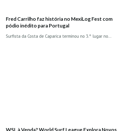
Seixal HD
BALI / INDONÉSIA
Fred Carrilho faz história no MexiLog Fest com
Bali - Kuta e Kuta Reef HD
pódio inédito para Portugal
Bali - Keramas HD
Surfista da Costa de Caparica terminou no 3.º lugar no…
Bali - Uluwatu HD
Ver Todas
Entrevistas
Nacionais
Internacionais
Exclusivas
Perfil da semana
Análises
Podcast Pulsar do Surf
Opinião
WSL à Venda? World Surf League Explora Novos