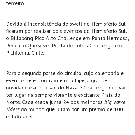
terceiro.
Mira
FIGUEIRA DA FOZ
Devido à inconsistência de swell no Hemisfério Sul
Praia do Cabedelo HD
ficaram por realizar dois eventos do Hemisfério Sul,
NAZARÉ
o Billabong Pico Alto Challenge em Punta Hermosa,
Nazaré panoramica praia norte
Peru, e o Quiksilver Punta de Lobos Challenge em
Pichilemu, Chile.
Nazaré HD
Nazaré Praias Sul
PENICHE
Para a segunda parte do circuito, cujo calendário e
Peniche - Consolação Norte HD
eventos se encontram em rodapé, a grande
novidade é a inclusão do Nazaré Challenge que vai
Peniche Supertubos HD
ter lugar na sempre vibrante e excitante Praia do
SANTA CRUZ
Norte. Cada etapa junta 24 dos melhores
big wave
Praia do Navio HD
riders
do mundo que lutam por um prémio de 100
ERICEIRA HD
mil dólares.
Ericeira HD
Ericeira - Ribeira D'Ilhas HD