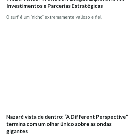
Vídeos
Investimentos e Parcerias Estratégicas
Nacional
O surf é um "nicho" extremamente valioso e fiel.
Internacional
Exclusivos
Fotogaleria
Nacional
Internacional
Exclusivas
Guia De Praias
Norte
Grande Porto
Nazaré vista de dentro: “A Different Perspective”
Costa de Prata
termina com um olhar único sobre as ondas
Oeste
gigantes
Grande Lisboa