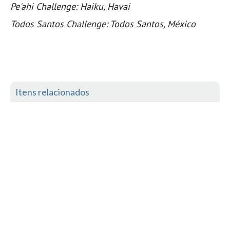
Costa da Caparica - C.I.Surf HD
Pe'ahi Challenge: Haiku, Havai
Costa da Caparica - Praia Norte HD
Todos Santos Challenge: Todos Santos, México
Costa da Caparica - Praia CDS - HD
Costa da Caparica - Marcelino Beach Cafe HD
Costa da Caparica - Fonte da Telha HD
ALENTEJO / ALGARVE
Itens relacionados
Monte Clérigo HD - O sargo
Quarteira
Faro HD
Faro Surf Spot HD
Fuzeta
Fuzeta Vista Mar HD
MADEIRA
Machico HD
Laje, Contreiras e Ribeira da Janela HD