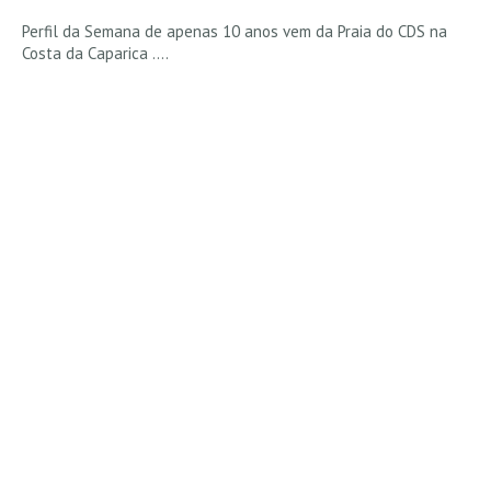
Vídeos
Perfil da Semana de apenas 10 anos vem da Praia do CDS na
Nacional
Costa da Caparica ....
Internacional
Exclusivos
Fotogaleria
Nacional
Internacional
Exclusivas
Guia De Praias
Norte
Grande Porto
Costa de Prata
Oeste
Grande Lisboa