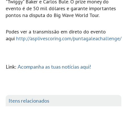
"Twiggy" Baker e Carlos Bule. O prize money do
Mira
evento é de 50 mil dólares e garante importantes
pontos na disputa do Big Wave World Tour.
FIGUEIRA DA FOZ
Praia do Cabedelo HD
Podes ver a transmissão em direto do evento
NAZARÉ
aqui
http://asplivescoring.com/puntagaleachallenge/
Nazaré panoramica praia norte
Nazaré HD
Nazaré Praias Sul
Link:
Acompanha as tuas notícias aqui!
PENICHE
Peniche - Consolação Norte HD
Peniche Supertubos HD
SANTA CRUZ
Itens relacionados
Praia do Navio HD
ERICEIRA HD
Ericeira HD
Ericeira - Ribeira D'Ilhas HD