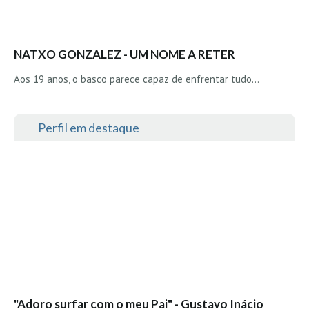
Seixal HD
BALI / INDONÉSIA
Bali - Kuta e Kuta Reef HD
NATXO GONZALEZ - UM NOME A RETER
Bali - Keramas HD
Aos 19 anos, o basco parece capaz de enfrentar tudo…
Bali - Uluwatu HD
Ver Todas
Perfil em destaque
Entrevistas
Nacionais
Internacionais
Exclusivas
Perfil da semana
Análises
Podcast Pulsar do Surf
Opinião
"Adoro surfar com o meu Pai" - Gustavo Inácio