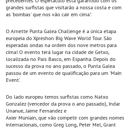
precedentes. O espetáculo está garantido com os
Pedras do Corgo - Melanina HD
grandes surfistas que visitarão a nossa costa e com
Cabo do Mundo HD
as 'bombas' que nos vão cair em cima".
Leça - L'Kodak (Aterro) HD
Leça da Palmeira HD
O Arnette Punta Galea Challenge é a única etapa
europeia do Xpreshon Big Wave World Tour. São
Leça da Palmeira bar Oscar HD
esperadas ondas na ordem dos nove metros para
Matosinhos HD
cima! O evento terá lugar na cidade de Getxo,
Matosinhos - Vagas Bar HD
localizada no País Basco, em Espanha. Depois do
sucesso da prova no ano passado, o Punta Galea
Cabedelo do Porto
passou de um evento de qualificação para um 'Main
Espinho HD
Event'.
Espinho vista aérea HD
Espinho - Silvalde HD
Do lado europeu temos surfistas como Natxo
AVEIRO
Gonzalez (vencedor da prova o ano passado), Indar
Unanue, Jaime Fernandez e
Cortegaça (Vila do Surf) HD
Axier Muniain, que vão competir com grandes nomes
Cortegaça Onda Pontão HD
internacionais, como Greg Long, Peter Mel, Grant
Praia da Barra Norte HD