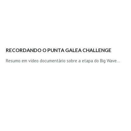
Costa da Caparica - C.I.Surf HD
Costa da Caparica - Praia Norte HD
Costa da Caparica - Praia CDS - HD
Costa da Caparica - Marcelino Beach Cafe HD
Costa da Caparica - Fonte da Telha HD
ALENTEJO / ALGARVE
RECORDANDO O PUNTA GALEA CHALLENGE
Monte Clérigo HD - O sargo
Resumo em vídeo documentário sobre a etapa do Big Wave…
Quarteira
Faro HD
Faro Surf Spot HD
Fuzeta
Fuzeta Vista Mar HD
MADEIRA
Machico HD
Laje, Contreiras e Ribeira da Janela HD