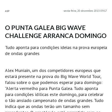
MINHO
sexta-feira, 20 dezembro 2013 09:17
ASP
Moledo HD
Vila Praia de Âncora HD
O PUNTA GALEA BIG WAVE
Viana do Castelo HD
CHALLENGE ARRANCA DOMINGO
Viana Pontão HD
Ofir
Tudo aponta para condições ideias na prova europeia
de ondas grandes
GRANDE PORTO
Aguçadoura HD
Póvoa de Varzim
Alex Muniain, um dos competidores europeus que
estará presente na prova do Big Wave World Tour,
Póvoa de Varzim - Ferrari HD
falou sobre o que podemos esperar para domingo:
Azurara HD
"Alerta vermelho para Punta Galea. Tudo aponta
Praia de Árvore - Areal HD
para condições idílicas este domingo, para celebrar
Mindelo
o tão ansiado campeonato de ondas grandes. Tudo
indica que as ondas terão um tamanho sem
Mindelo meia laranja HD