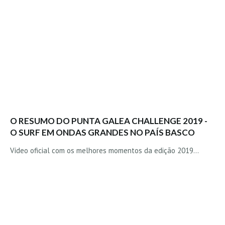
Boardriders Ericeira HD
Ericeira Praias Sul HD
Foz do Lizandro
SINTRA
Praia Grande HD
Praia Grande Panorâmica HD
LINHA DE CASCAIS/ESTORIL
Guincho Norte
O RESUMO DO PUNTA GALEA CHALLENGE 2019 -
O SURF EM ONDAS GRANDES NO PAÍS BASCO
São Pedro do estoril
Vídeo oficial com os melhores momentos da edição 2019...
Parede
Carcavelos HD
Carcavelos Secret HD
Carcavelos - Calhau
COSTA DA CAPARICA HD