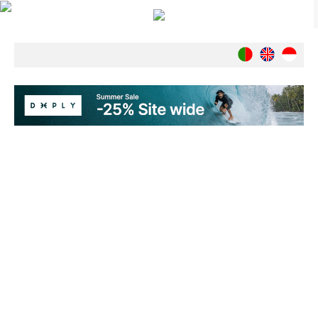
Notícias
Nacionais
Internacionais
Ambiente
Exclusivos
História
INDÚSTRIA
Nacional
Internacional
Exclusivos
Agenda de Eventos
Crónicas
Câmaras & Report