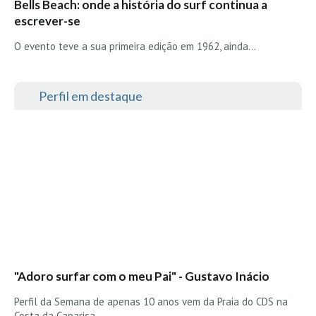
Bells Beach: onde a história do surf continua a
Seixal HD
escrever-se
BALI / INDONÉSIA
O evento teve a sua primeira edição em 1962, ainda…
Bali - Kuta e Kuta Reef HD
Bali - Keramas HD
Perfil em destaque
Bali - Uluwatu HD
Ver Todas
Entrevistas
Nacionais
Internacionais
Exclusivas
Perfil da semana
Análises
"Adoro surfar com o meu Pai" - Gustavo Inácio
Podcast Pulsar do Surf
Opinião
Perfil da Semana de apenas 10 anos vem da Praia do CDS na
Costa da Caparica ....