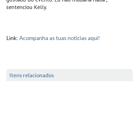
sentenciou Kelly.
Mira
FIGUEIRA DA FOZ
Praia do Cabedelo HD
NAZARÉ
Link:
Acompanha as tuas notícias aqui!
Nazaré panoramica praia norte
Nazaré HD
Nazaré Praias Sul
PENICHE
Itens relacionados
Peniche - Consolação Norte HD
Peniche Supertubos HD
SANTA CRUZ
Praia do Navio HD
ERICEIRA HD
Ericeira HD
Ericeira - Ribeira D'Ilhas HD