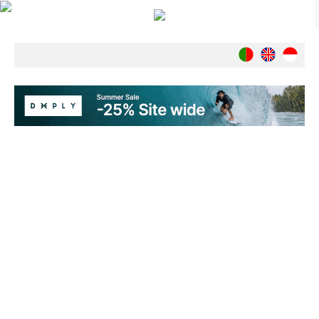
Notícias
Nacionais
Internacionais
Ambiente
Exclusivos
História
INDÚSTRIA
Nacional
Internacional
Exclusivos
Agenda de Eventos
Crónicas
Câmaras & Report