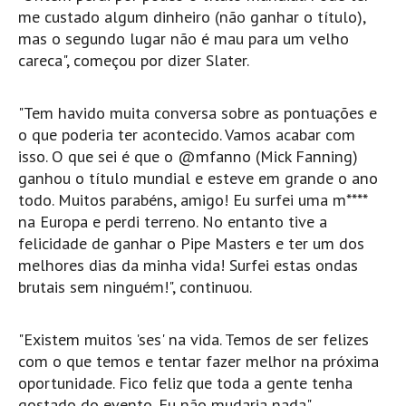
Pedras do Corgo - Melanina HD
me custado algum dinheiro (não ganhar o título),
mas o segundo lugar não é mau para um velho
Cabo do Mundo HD
careca", começou por dizer Slater.
Leça - L'Kodak (Aterro) HD
Leça da Palmeira HD
"Tem havido muita conversa sobre as pontuações e
Leça da Palmeira bar Oscar HD
o que poderia ter acontecido. Vamos acabar com
Matosinhos HD
isso. O que sei é que o @mfanno (Mick Fanning)
ganhou o título mundial e esteve em grande o ano
Matosinhos - Vagas Bar HD
todo. Muitos parabéns, amigo! Eu surfei uma m****
Cabedelo do Porto
na Europa e perdi terreno. No entanto tive a
Espinho HD
felicidade de ganhar o Pipe Masters e ter um dos
Espinho vista aérea HD
melhores dias da minha vida! Surfei estas ondas
brutais sem ninguém!", continuou.
Espinho - Silvalde HD
AVEIRO
"Existem muitos 'ses' na vida. Temos de ser felizes
Cortegaça (Vila do Surf) HD
com o que temos e tentar fazer melhor na próxima
Cortegaça Onda Pontão HD
oportunidade. Fico feliz que toda a gente tenha
Praia da Barra Norte HD
gostado do evento. Eu não mudaria nada",