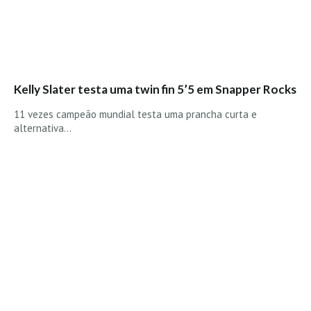
Boardriders Ericeira HD
Ericeira Praias Sul HD
Foz do Lizandro
SINTRA
Kelly Slater testa uma twin fin 5’5 em Snapper Rocks
Praia Grande HD
11 vezes campeão mundial testa uma prancha curta e
Praia Grande Panorâmica HD
alternativa…
LINHA DE CASCAIS/ESTORIL
Guincho Norte
São Pedro do estoril
Parede
Carcavelos HD
Carcavelos Secret HD
Carcavelos - Calhau
COSTA DA CAPARICA HD