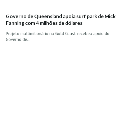
Costa da Caparica - C.I.Surf HD
Costa da Caparica - Praia Norte HD
Governo de Queensland apoia surf park de Mick
Costa da Caparica - Praia CDS - HD
Fanning com 4 milhões de dólares
Costa da Caparica - Marcelino Beach Cafe HD
Projeto multimilionário na Gold Coast recebeu apoio do
Costa da Caparica - Fonte da Telha HD
Governo de…
ALENTEJO / ALGARVE
Monte Clérigo HD - O sargo
Quarteira
Faro HD
Faro Surf Spot HD
Fuzeta
Fuzeta Vista Mar HD
MADEIRA
Machico HD
Laje, Contreiras e Ribeira da Janela HD