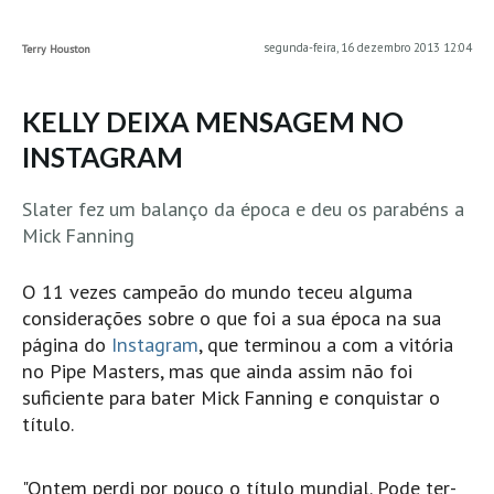
MINHO
segunda-feira, 16 dezembro 2013 12:04
Terry Houston
Moledo HD
Vila Praia de Âncora HD
KELLY DEIXA MENSAGEM NO
Viana do Castelo HD
INSTAGRAM
Viana Pontão HD
Ofir
Slater fez um balanço da época e deu os parabéns a
Mick Fanning
GRANDE PORTO
Aguçadoura HD
O 11 vezes campeão do mundo teceu alguma
Póvoa de Varzim
considerações sobre o que foi a sua época na sua
Póvoa de Varzim - Ferrari HD
página do
Instagram
, que terminou a com a vitória
no Pipe Masters, mas que ainda assim não foi
Azurara HD
suficiente para bater Mick Fanning e conquistar o
Praia de Árvore - Areal HD
título.
Mindelo
Mindelo meia laranja HD
"Ontem perdi por pouco o título mundial. Pode ter-