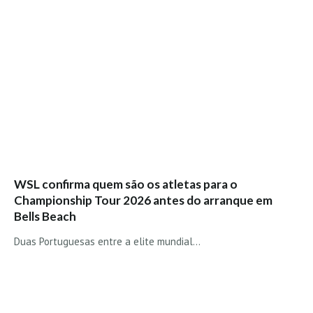
Boardriders Ericeira HD
Ericeira Praias Sul HD
Foz do Lizandro
SINTRA
Praia Grande HD
Praia Grande Panorâmica HD
LINHA DE CASCAIS/ESTORIL
Guincho Norte
WSL confirma quem são os atletas para o
São Pedro do estoril
Championship Tour 2026 antes do arranque em
Parede
Bells Beach
Carcavelos HD
Duas Portuguesas entre a elite mundial...
Carcavelos Secret HD
Carcavelos - Calhau
COSTA DA CAPARICA HD