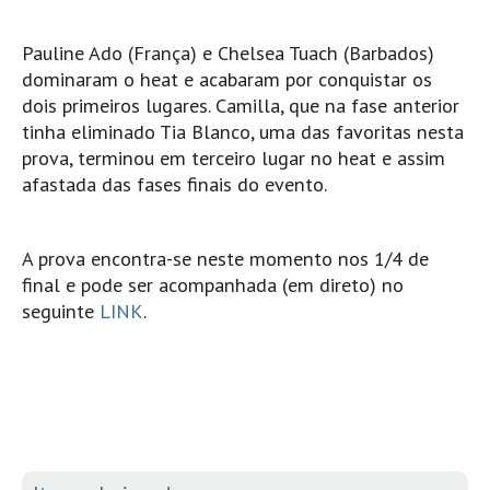
Pedras do Corgo - Melanina HD
Cabo do Mundo HD
Pauline Ado (França) e Chelsea Tuach (Barbados)
dominaram o heat e acabaram por conquistar os
Leça - L'Kodak (Aterro) HD
dois primeiros lugares. Camilla, que na fase anterior
Leça da Palmeira HD
tinha eliminado Tia Blanco, uma das favoritas nesta
Leça da Palmeira bar Oscar HD
prova, terminou em terceiro lugar no heat e assim
Matosinhos HD
afastada das fases finais do evento.
Matosinhos - Vagas Bar HD
Cabedelo do Porto
A prova encontra-se neste momento nos 1/4 de
final e pode ser acompanhada (em direto) no
Espinho HD
seguinte
LINK
.
Espinho vista aérea HD
Espinho - Silvalde HD
AVEIRO
Cortegaça (Vila do Surf) HD
Cortegaça Onda Pontão HD
Praia da Barra Norte HD