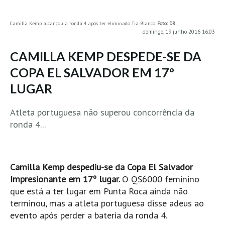
MINHO
Camilla Kemp alcançou a ronda 4 após ter eliminado Tia Blanco.
Foto: DR
Moledo HD
domingo, 19 junho 2016 16:03
Vila Praia de Âncora HD
CAMILLA KEMP DESPEDE-SE DA
Viana do Castelo HD
COPA EL SALVADOR EM 17º
Viana Pontão HD
LUGAR
Ofir
GRANDE PORTO
Atleta portuguesa não superou concorrência da
Aguçadoura HD
ronda 4...
Póvoa de Varzim
Póvoa de Varzim - Ferrari HD
Camilla Kemp despediu-se da Copa El Salvador
Azurara HD
Impresionante em 17º lugar.
O QS6000 feminino
Praia de Árvore - Areal HD
que está a ter lugar em Punta Roca ainda não
Mindelo
terminou, mas a atleta portuguesa disse adeus ao
evento após perder a bateria da ronda 4.
Mindelo meia laranja HD