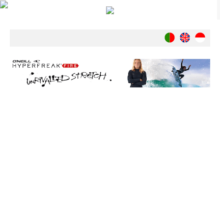
Notícias
Nacionais
Internacionais
Ambiente
Exclusivos
História
INDÚSTRIA
Nacional
Internacional
Exclusivos
Agenda de Eventos
Crónicas
Câmaras & Report