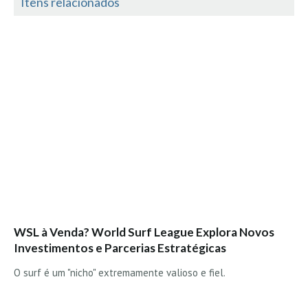
Itens relacionados
Mira
FIGUEIRA DA FOZ
Praia do Cabedelo HD
NAZARÉ
Nazaré panoramica praia norte
Nazaré HD
Nazaré Praias Sul
PENICHE
Peniche - Consolação Norte HD
Peniche Supertubos HD
SANTA CRUZ
WSL à Venda? World Surf League Explora Novos
Praia do Navio HD
Investimentos e Parcerias Estratégicas
ERICEIRA HD
O surf é um "nicho" extremamente valioso e fiel.
Ericeira HD
Ericeira - Ribeira D'Ilhas HD