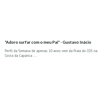
Seixal HD
BALI / INDONÉSIA
Bali - Kuta e Kuta Reef HD
Bali - Keramas HD
Bali - Uluwatu HD
Ver Todas
"Adoro surfar com o meu Pai" - Gustavo Inácio
Entrevistas
Perfil da Semana de apenas 10 anos vem da Praia do CDS na
Costa da Caparica ....
Nacionais
Internacionais
Exclusivas
Perfil da semana
Análises
Podcast Pulsar do Surf
Opinião