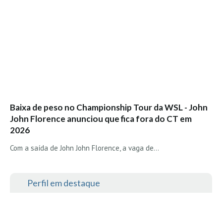
Costa da Caparica - C.I.Surf HD
Costa da Caparica - Praia Norte HD
Costa da Caparica - Praia CDS - HD
Costa da Caparica - Marcelino Beach Cafe HD
Costa da Caparica - Fonte da Telha HD
ALENTEJO / ALGARVE
Monte Clérigo HD - O sargo
Baixa de peso no Championship Tour da WSL - John
Quarteira
John Florence anunciou que fica fora do CT em
Faro HD
2026
Faro Surf Spot HD
Com a saída de John John Florence, a vaga de…
Fuzeta
Fuzeta Vista Mar HD
Perfil em destaque
MADEIRA
Machico HD
Laje, Contreiras e Ribeira da Janela HD