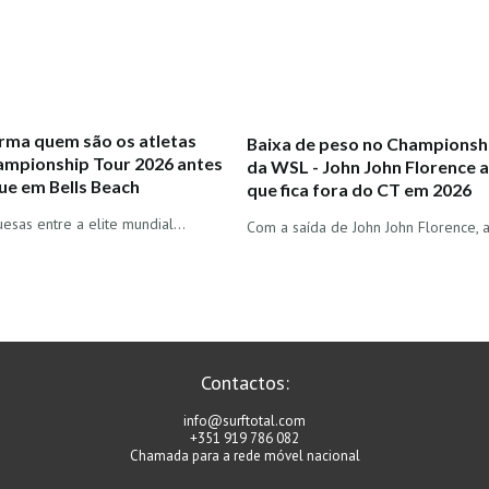
rma quem são os atletas
Baixa de peso no Championsh
ampionship Tour 2026 antes
da WSL - John John Florence 
ue em Bells Beach
que fica fora do CT em 2026
esas entre a elite mundial...
Com a saída de John John Florence,
Contactos:
info@surftotal.com
+351 919 786 082
Chamada para a rede móvel nacional