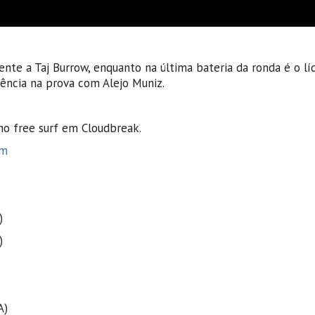
te a Taj Burrow, enquanto na última bateria da ronda é o lí
nência na prova com Alejo Muniz.
no free surf em Cloudbreak.
om
)
)
A)