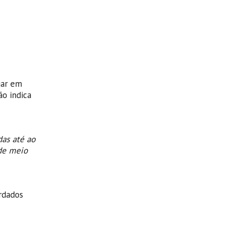
gar em
ão indica
as até ao
de meio
rdados