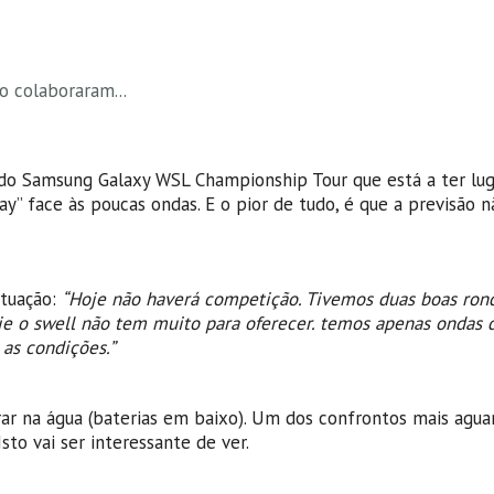
o colaboraram...
a do Samsung Galaxy WSL Championship Tour que está a ter lu
y” face às poucas ondas. E o pior de tudo, é que a previsão n
ituação:
“Hoje não haverá competição. Tivemos duas boas rond
je o swell não tem muito para oferecer. temos apenas ondas 
as condições.”
ar na água (baterias em baixo). Um dos confrontos mais agua
Isto vai ser interessante de ver.