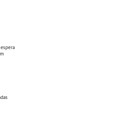
 espera
em
ndas