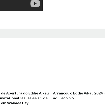
 de Abertura do Eddie Aikau
Arrancou o Eddie Aikau 2024, 
nvitational realiza-se a 5 de
aqui ao vivo
 em Waimea Bay