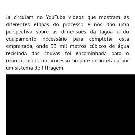
Pedras do Corgo - Melanina HD
Cabo do Mundo HD
Já circulam no YouTube vídeos que mostram as
Leça - L'Kodak (Aterro) HD
diferentes etapas do processo e nos dão uma
perspectiva sobre as dimensões da lagoa e do
Leça da Palmeira HD
equipamento necessário para completar esta
Leça da Palmeira bar Oscar HD
empreitada, onde 33 mil metros cúbicos de água
Matosinhos HD
reciclada das chuvas foi encaminhada para o
Matosinhos - Vagas Bar HD
recinto, sendo no processo limpa e desinfetada por
um sistema de filtragem.
Cabedelo do Porto
Espinho HD
Espinho vista aérea HD
Espinho - Silvalde HD
AVEIRO
Cortegaça (Vila do Surf) HD
Cortegaça Onda Pontão HD
Praia da Barra Norte HD