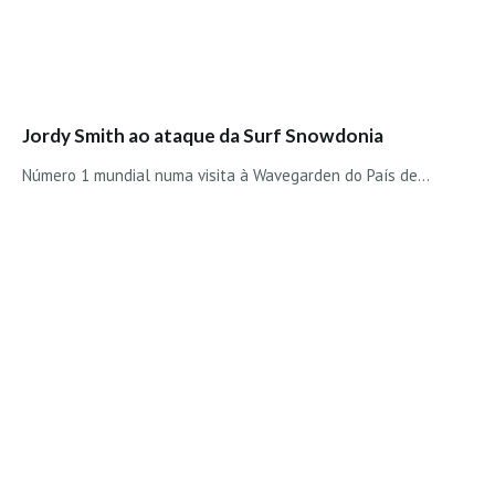
Vídeos
Nacional
Internacional
Exclusivos
Jordy Smith ao ataque da Surf Snowdonia
Fotogaleria
Número 1 mundial numa visita à Wavegarden do País de…
Nacional
Internacional
Exclusivas
Guia De Praias
Norte
Grande Porto
Costa de Prata
Oeste
Grande Lisboa