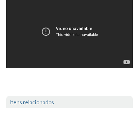
Costa da Caparica - C.I.Surf HD
Costa da Caparica - Praia Norte HD
Costa da Caparica - Praia CDS - HD
Costa da Caparica - Marcelino Beach Cafe HD
Costa da Caparica - Fonte da Telha HD
ALENTEJO / ALGARVE
Monte Clérigo HD - O sargo
Quarteira
Faro HD
Faro Surf Spot HD
Fuzeta
Itens relacionados
Fuzeta Vista Mar HD
MADEIRA
Machico HD
Laje, Contreiras e Ribeira da Janela HD