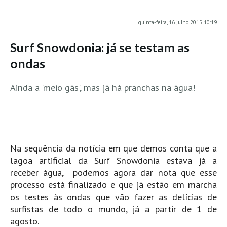
MINHO
quinta-feira, 16 julho 2015 10:19
Moledo HD
Surf Snowdonia: já se testam as
Vila Praia de Âncora HD
ondas
Viana do Castelo HD
Viana Pontão HD
Ainda a 'meio gás', mas já há pranchas na água!
Ofir
GRANDE PORTO
Aguçadoura HD
Póvoa de Varzim
Na sequência da notícia em que demos conta que a
Póvoa de Varzim - Ferrari HD
lagoa artificial da Surf Snowdonia estava já a
Azurara HD
receber água,
podemos agora dar nota que esse
processo está finalizado e que já estão em marcha
Praia de Árvore - Areal HD
os testes às ondas que vão fazer as delícias de
Mindelo
surfistas de todo o mundo, já a partir de 1 de
Mindelo meia laranja HD
agosto.