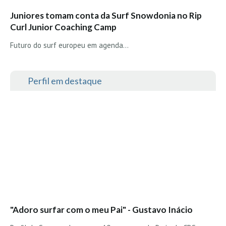
Alentejo
Juniores tomam conta da Surf Snowdonia no Rip
Algarve
Curl Junior Coaching Camp
Loja
Futuro do surf europeu em agenda...
Pranchas
Acessórios de Surf
Perfil em destaque
SurfWear
Skate
Acessórios de moda
Cursos de Shape
Contactos
Contactos Surftotal
"Adoro surfar com o meu Pai" - Gustavo Inácio