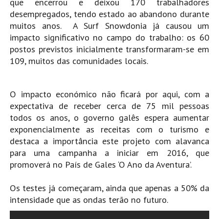
que encerrou e deixou 170 trabalhadores
desempregados, tendo estado ao abandono durante
Boardriders Ericeira HD
muitos anos. A Surf Snowdonia já causou um
Ericeira Praias Sul HD
impacto significativo no campo do trabalho: os 60
Foz do Lizandro
postos previstos inicialmente transformaram-se em
SINTRA
109, muitos das comunidades locais.
Praia Grande HD
Praia Grande Panorâmica HD
O impacto económico não ficará por aqui, com a
LINHA DE CASCAIS/ESTORIL
expectativa de receber cerca de 75 mil pessoas
Guincho Norte
todos os anos, o governo galês espera aumentar
exponencialmente as receitas com o turismo e
São Pedro do estoril
destaca a importância este projeto com alavanca
Parede
para uma campanha a iniciar em 2016, que
Carcavelos HD
promoverá no País de Gales ‘O Ano da Aventura’.
Carcavelos Secret HD
Os testes já começaram, ainda que apenas a 50% da
Carcavelos - Calhau
intensidade que as ondas terão no futuro.
COSTA DA CAPARICA HD