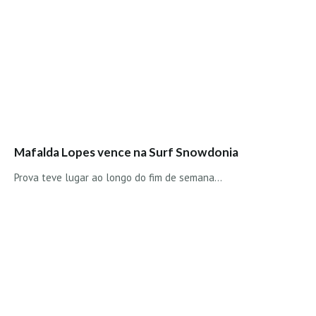
Seixal HD
BALI / INDONÉSIA
Bali - Kuta e Kuta Reef HD
Bali - Keramas HD
Bali - Uluwatu HD
Ver Todas
Entrevistas
Mafalda Lopes vence na Surf Snowdonia
Nacionais
Prova teve lugar ao longo do fim de semana...
Internacionais
Exclusivas
Perfil da semana
Análises
Podcast Pulsar do Surf
Opinião