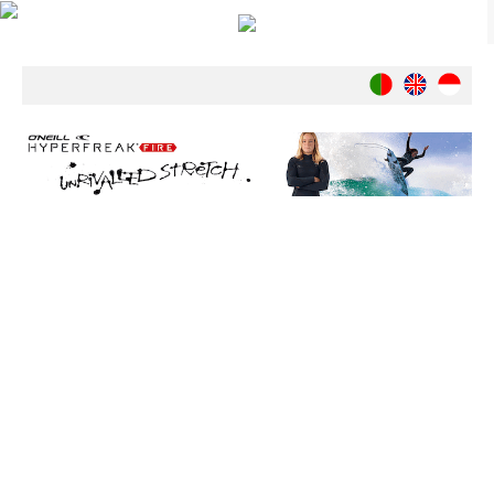
Notícias
Nacionais
Internacionais
Ambiente
Exclusivos
História
INDÚSTRIA
Nacional
Internacional
Exclusivos
Agenda de Eventos
Crónicas
Câmaras & Report