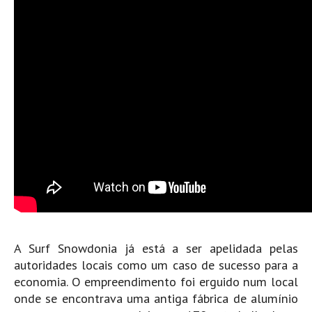
Mira
FIGUEIRA DA FOZ
Praia do Cabedelo HD
NAZARÉ
Nazaré panoramica praia norte
Nazaré HD
Nazaré Praias Sul
PENICHE
Peniche - Consolação Norte HD
Peniche Supertubos HD
SANTA CRUZ
Praia do Navio HD
A Surf Snowdonia já está a ser apelidada pelas
autoridades locais como um caso de sucesso para a
ERICEIRA HD
economia. O empreendimento foi erguido num local
Ericeira HD
onde se encontrava uma antiga fábrica de alumínio
Ericeira - Ribeira D'Ilhas HD