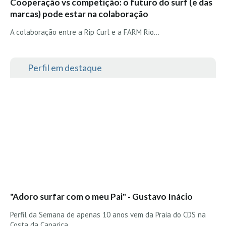
Cooperação vs competição: o futuro do surf (e das
Seixal HD
marcas) pode estar na colaboração
BALI / INDONÉSIA
A colaboração entre a Rip Curl e a FARM Rio…
Bali - Kuta e Kuta Reef HD
Bali - Keramas HD
Perfil em destaque
Bali - Uluwatu HD
Ver Todas
Entrevistas
Nacionais
Internacionais
Exclusivas
Perfil da semana
Análises
"Adoro surfar com o meu Pai" - Gustavo Inácio
Podcast Pulsar do Surf
Opinião
Perfil da Semana de apenas 10 anos vem da Praia do CDS na
Costa da Caparica ....