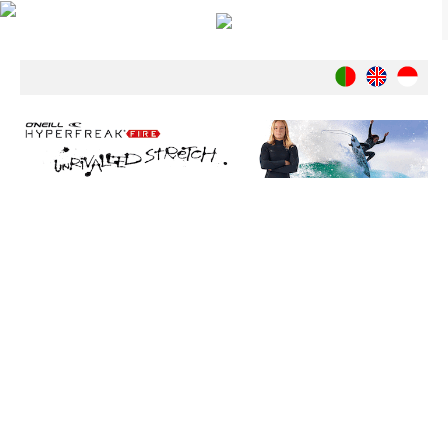
Notícias
Nacionais
Internacionais
Ambiente
Exclusivos
História
INDÚSTRIA
Nacional
Internacional
Exclusivos
Agenda de Eventos
Crónicas
Câmaras & Report