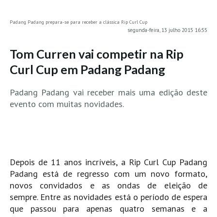
MINHO
Padang Padang prepara-se para receber a clássica Rip Curl Cup
Moledo HD
segunda-feira, 13 julho 2015 16:55
Vila Praia de Âncora HD
Tom Curren vai competir na Rip
Viana do Castelo HD
Curl Cup em Padang Padang
Viana Pontão HD
Ofir
Padang Padang vai receber mais uma edição deste
GRANDE PORTO
evento com muitas novidades.
Aguçadoura HD
Póvoa de Varzim
Póvoa de Varzim - Ferrari HD
Depois de 11 anos incríveis, a Rip Curl Cup Padang
Azurara HD
Padang está de regresso com um novo formato,
Praia de Árvore - Areal HD
novos convidados e as ondas de eleição de
Mindelo
sempre. Entre as novidades está o período de espera
Mindelo meia laranja HD
que passou para apenas quatro semanas e a