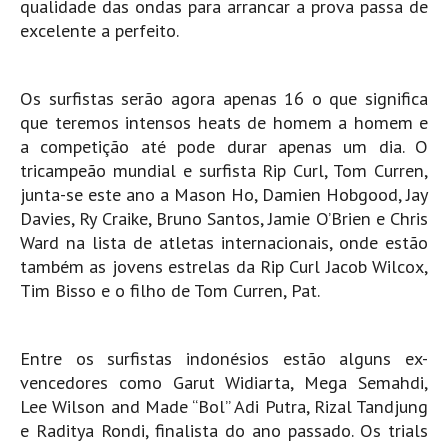
qualidade das ondas para arrancar a prova passa de
Pedras do Corgo - Melanina HD
excelente a perfeito.
Cabo do Mundo HD
Leça - L'Kodak (Aterro) HD
Os surfistas serão agora apenas 16 o que significa
Leça da Palmeira HD
que teremos intensos heats de homem a homem e
Leça da Palmeira bar Oscar HD
a competição até pode durar apenas um dia. O
Matosinhos HD
tricampeão mundial e surfista Rip Curl, Tom Curren,
junta-se este ano a Mason Ho, Damien Hobgood, Jay
Matosinhos - Vagas Bar HD
Davies, Ry Craike, Bruno Santos, Jamie O’Brien e Chris
Cabedelo do Porto
Ward na lista de atletas internacionais, onde estão
Espinho HD
também as jovens estrelas da Rip Curl Jacob Wilcox,
Tim Bisso e o filho de Tom Curren, Pat.
Espinho vista aérea HD
Espinho - Silvalde HD
AVEIRO
Entre os surfistas indonésios estão alguns ex-
Cortegaça (Vila do Surf) HD
vencedores como
Garut Widiarta, Mega Semahdi,
Lee Wilson and Made “Bol” Adi Putra, Rizal Tandjung
Cortegaça Onda Pontão HD
e Raditya Rondi, finalista do ano passado. Os trials
Praia da Barra Norte HD