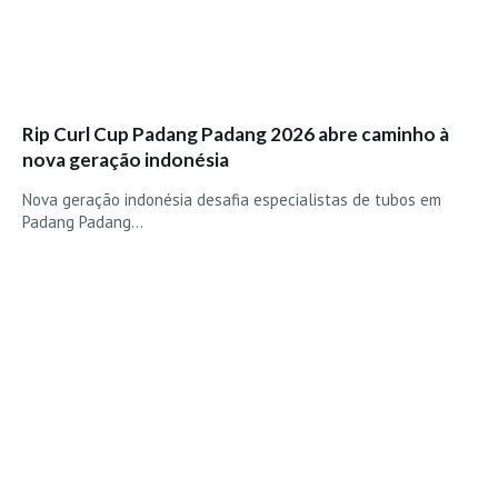
Boardriders Ericeira HD
Ericeira Praias Sul HD
Foz do Lizandro
SINTRA
Rip Curl Cup Padang Padang 2026 abre caminho à
nova geração indonésia
Praia Grande HD
Praia Grande Panorâmica HD
Nova geração indonésia desafia especialistas de tubos em
Padang Padang…
LINHA DE CASCAIS/ESTORIL
Guincho Norte
São Pedro do estoril
Parede
Carcavelos HD
Carcavelos Secret HD
Carcavelos - Calhau
COSTA DA CAPARICA HD