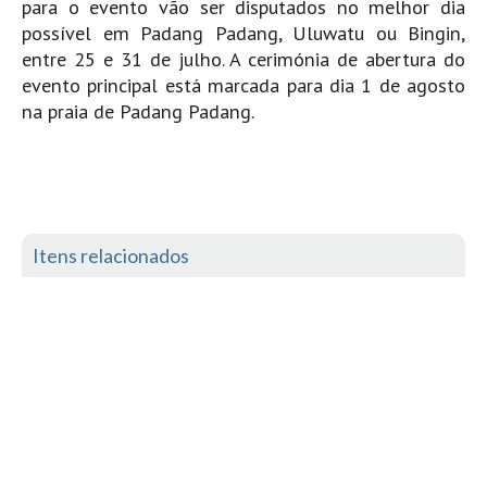
para o evento vão ser disputados no melhor dia
Mira
possível em Padang Padang, Uluwatu ou Bingin,
entre 25 e 31 de julho. A cerimónia de abertura do
FIGUEIRA DA FOZ
evento principal está marcada para dia 1 de agosto
Praia do Cabedelo HD
na praia de Padang Padang.
NAZARÉ
Nazaré panoramica praia norte
Nazaré HD
Nazaré Praias Sul
Itens relacionados
PENICHE
Peniche - Consolação Norte HD
Peniche Supertubos HD
SANTA CRUZ
Praia do Navio HD
ERICEIRA HD
Ericeira HD
Ericeira - Ribeira D'Ilhas HD