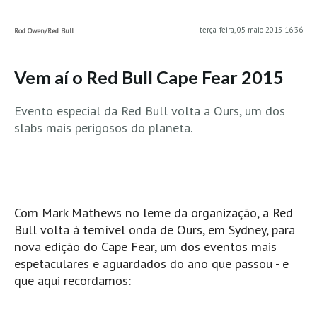
MINHO
terça-feira, 05 maio 2015 16:36
Rod Owen/Red Bull
Moledo HD
Vila Praia de Âncora HD
Vem aí o Red Bull Cape Fear 2015
Viana do Castelo HD
Viana Pontão HD
Evento especial da Red Bull volta a Ours, um dos
slabs mais perigosos do planeta.
Ofir
GRANDE PORTO
Aguçadoura HD
Póvoa de Varzim
Com Mark Mathews no leme da organização, a Red
Póvoa de Varzim - Ferrari HD
Bull volta à temível onda de Ours, em Sydney, para
Azurara HD
nova edição do Cape Fear, um dos eventos mais
Praia de Árvore - Areal HD
espetaculares e aguardados do ano que passou - e
que aqui recordamos:
Mindelo
Mindelo meia laranja HD