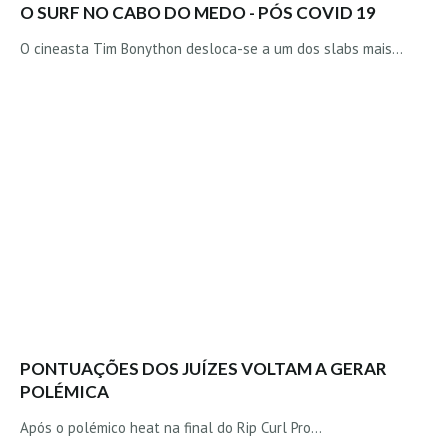
O SURF NO CABO DO MEDO - PÓS COVID 19
Seixal HD
BALI / INDONÉSIA
O cineasta Tim Bonython desloca-se a um dos slabs mais…
Bali - Kuta e Kuta Reef HD
Bali - Keramas HD
Bali - Uluwatu HD
Ver Todas
Entrevistas
Nacionais
Internacionais
Exclusivas
Perfil da semana
Análises
PONTUAÇÕES DOS JUÍZES VOLTAM A GERAR
POLÉMICA
Podcast Pulsar do Surf
Opinião
Após o polémico heat na final do Rip Curl Pro…