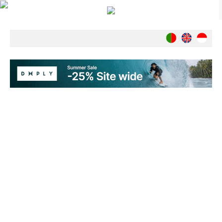
Notícias
Nacionais
Internacionais
Ambiente
Exclusivos
História
INDÚSTRIA
Nacional
Internacional
Exclusivos
Agenda de Eventos
Crónicas
Câmaras & Report