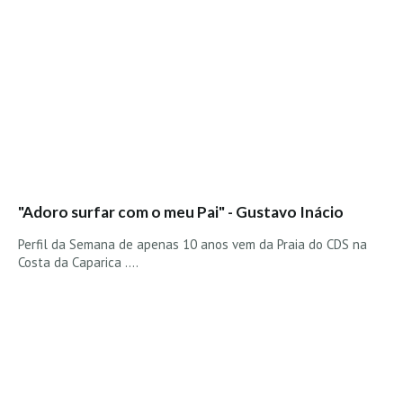
Alentejo
Algarve
Loja
Pranchas
Acessórios de Surf
SurfWear
Skate
"Adoro surfar com o meu Pai" - Gustavo Inácio
Acessórios de moda
Perfil da Semana de apenas 10 anos vem da Praia do CDS na
Cursos de Shape
Costa da Caparica ....
Contactos
Contactos Surftotal