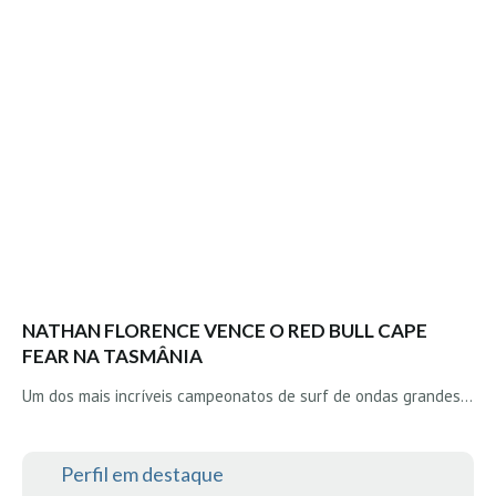
Vídeos
Nacional
Internacional
Exclusivos
Fotogaleria
Nacional
Internacional
Exclusivas
Guia De Praias
NATHAN FLORENCE VENCE O RED BULL CAPE
Norte
FEAR NA TASMÂNIA
Grande Porto
Um dos mais incríveis campeonatos de surf de ondas grandes…
Costa de Prata
Oeste
Perfil em destaque
Grande Lisboa