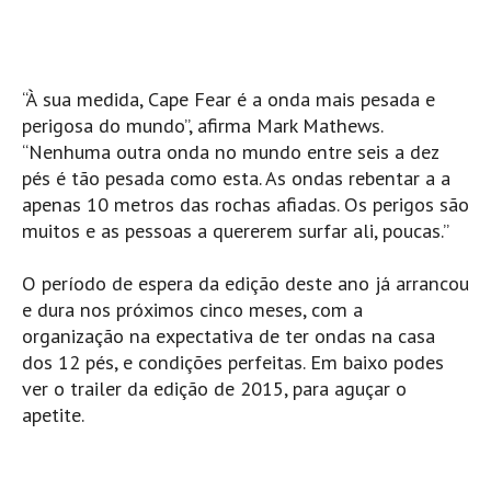
Mira
FIGUEIRA DA FOZ
Praia do Cabedelo HD
“À sua medida, Cape Fear é a onda mais pesada e
perigosa do mundo”, afirma Mark Mathews.
NAZARÉ
“Nenhuma outra onda no mundo entre seis a dez
Nazaré panoramica praia norte
pés é tão pesada como esta. As ondas rebentar a a
Nazaré HD
apenas 10 metros das rochas afiadas. Os perigos são
Nazaré Praias Sul
muitos e as pessoas a quererem surfar ali, poucas.”
PENICHE
O período de espera da edição deste ano já arrancou
Peniche - Consolação Norte HD
e dura nos próximos cinco meses, com a
Peniche Supertubos HD
organização na expectativa de ter ondas na casa
SANTA CRUZ
dos 12 pés, e condições perfeitas. Em baixo podes
ver o trailer da edição de 2015, para aguçar o
Praia do Navio HD
apetite.
ERICEIRA HD
Ericeira HD
Ericeira - Ribeira D'Ilhas HD