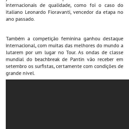
internacionais de qualidade, como foi o caso do
Mira
italiano Leonardo Fioravanti, vencedor da etapa no
FIGUEIRA DA FOZ
ano passado.
Praia do Cabedelo HD
NAZARÉ
Também a competição feminina ganhou destaque
Nazaré panoramica praia norte
internacional, com muitas das melhores do mundo a
Nazaré HD
lutarem por um lugar no Tour. As ondas de classe
mundial do beachbreak de Pantin vão receber em
Nazaré Praias Sul
setembro os surfistas, certamente com condições de
PENICHE
grande nível.
Peniche - Consolação Norte HD
Peniche Supertubos HD
SANTA CRUZ
Praia do Navio HD
ERICEIRA HD
Ericeira HD
Ericeira - Ribeira D'Ilhas HD