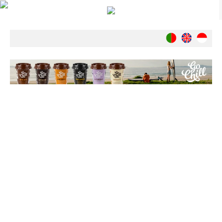
Notícias
Nacionais
Internacionais
Ambiente
Exclusivos
História
INDÚSTRIA
Nacional
Internacional
Exclusivos
Agenda de Eventos
Crónicas
Câmaras & Report