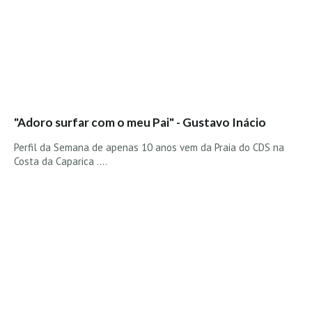
Alentejo
Algarve
Loja
Pranchas
Acessórios de Surf
"Adoro surfar com o meu Pai" - Gustavo Inácio
SurfWear
Perfil da Semana de apenas 10 anos vem da Praia do CDS na
Skate
Costa da Caparica ....
Acessórios de moda
Cursos de Shape
Contactos
Contactos Surftotal