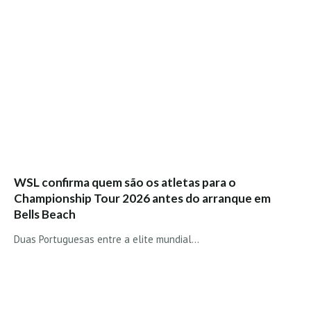
Seixal HD
BALI / INDONÉSIA
Bali - Kuta e Kuta Reef HD
Bali - Keramas HD
Bali - Uluwatu HD
Ver Todas
Entrevistas
Nacionais
WSL confirma quem são os atletas para o
Internacionais
Championship Tour 2026 antes do arranque em
Exclusivas
Bells Beach
Perfil da semana
Duas Portuguesas entre a elite mundial...
Análises
Podcast Pulsar do Surf
Opinião