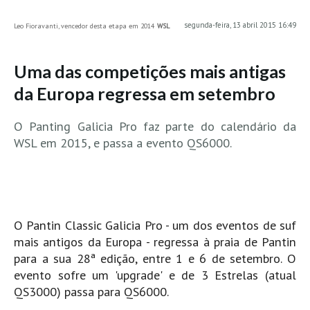
MINHO
segunda-feira, 13 abril 2015 16:49
Leo Fioravanti, vencedor desta etapa em 2014
WSL
Moledo HD
Vila Praia de Âncora HD
Uma das competições mais antigas
Viana do Castelo HD
da Europa regressa em setembro
Viana Pontão HD
O Panting Galicia Pro faz parte do calendário da
Ofir
WSL em 2015, e passa a evento QS6000.
GRANDE PORTO
Aguçadoura HD
Póvoa de Varzim
Póvoa de Varzim - Ferrari HD
O Pantin Classic Galicia Pro - um dos eventos de suf
Azurara HD
mais antigos da Europa - regressa à praia de Pantin
Praia de Árvore - Areal HD
para a sua 28ª edição, entre 1 e 6 de setembro. O
evento sofre um 'upgrade' e de 3 Estrelas (atual
Mindelo
QS3000) passa para QS6000.
Mindelo meia laranja HD