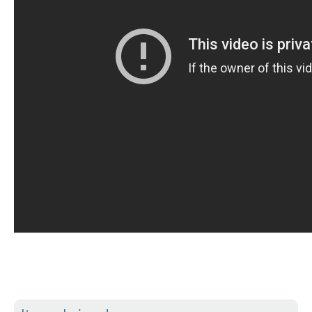
Boardriders Ericeira HD
Ericeira Praias Sul HD
Foz do Lizandro
SINTRA
Praia Grande HD
Praia Grande Panorâmica HD
LINHA DE CASCAIS/ESTORIL
Guincho Norte
São Pedro do estoril
Parede
Carcavelos HD
Carcavelos Secret HD
Carcavelos - Calhau
COSTA DA CAPARICA HD