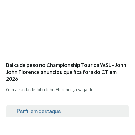
Vídeos
Nacional
Internacional
Exclusivos
Fotogaleria
Nacional
Internacional
Baixa de peso no Championship Tour da WSL - John
John Florence anunciou que fica fora do CT em
Exclusivas
2026
Guia De Praias
Com a saída de John John Florence, a vaga de…
Norte
Grande Porto
Perfil em destaque
Costa de Prata
Oeste
Grande Lisboa