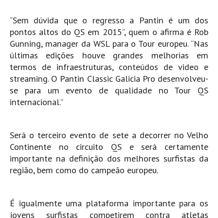
Pedras do Corgo - Melanina HD
“Sem dúvida que o regresso a Pantin é um dos
Cabo do Mundo HD
pontos altos do QS em 2015”, quem o afirma é Rob
Leça - L'Kodak (Aterro) HD
Gunning, manager da WSL para o Tour europeu. “Nas
Leça da Palmeira HD
últimas edições houve grandes melhorias em
Leça da Palmeira bar Oscar HD
termos de infraestruturas, conteúdos de video e
streaming. O Pantin Classic Galicia Pro desenvolveu-
Matosinhos HD
se para um evento de qualidade no Tour QS
Matosinhos - Vagas Bar HD
internacional.”
Cabedelo do Porto
Espinho HD
Será o terceiro evento de sete a decorrer no Velho
Espinho vista aérea HD
Continente no circuito QS e será certamente
Espinho - Silvalde HD
importante na definição dos melhores surfistas da
região, bem como do campeão europeu.
AVEIRO
Cortegaça (Vila do Surf) HD
Cortegaça Onda Pontão HD
É igualmente uma plataforma importante para os
jovens surfistas competirem contra atletas
Praia da Barra Norte HD