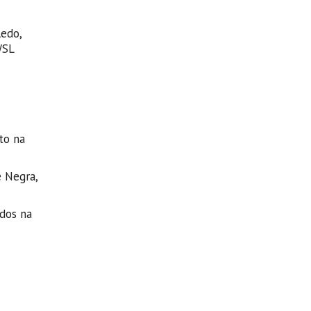
ledo,
WSL
to na
e Negra,
ados na