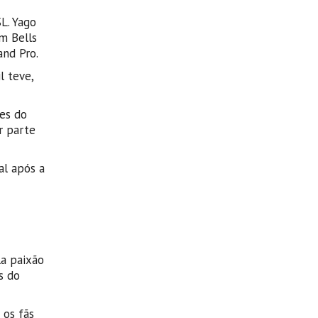
L. Yago
m Bells
and Pro.
l teve,
ões do
r parte
al após a
la paixão
s do
 os fãs