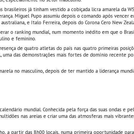
s brasileiros já tinham vestido a cobiçada licra amarela da WS
erança. Miguel Pupo assumiu depois o comando após vencer e
australiana, e Italo Ferreira, depois do Corona Cero New Zeal
derar o ranking mundial, num momento inédito em que o Brasi
ulino e feminino.
presença de quatro atletas do país nas quatro primeiras posiç
al, uma das demonstrações mais fortes de domínio recente po
marela no masculino, depois de ter mantido a liderança mundi
calendário mundial. Conhecida pela força das suas ondas e pe
ultidões nas areias e criar uma das atmosferas mais vibrante
nho, a partir das 8h00 locais, numa primeira oportunidade para