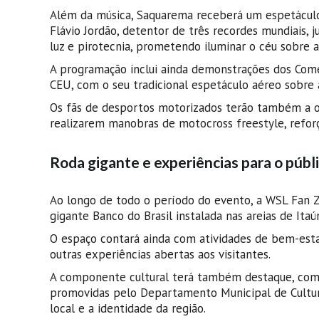
Além da música, Saquarema receberá um espetáculo a
Flávio Jordão, detentor de três recordes mundiais,
luz e pirotecnia, prometendo iluminar o céu sobre a 
A programação inclui ainda demonstrações dos Comet
CEU, com o seu tradicional espetáculo aéreo sobre a
Os fãs de desportos motorizados terão também a o
realizarem manobras de motocross freestyle, reforç
Roda gigante e experiências para o públ
Ao longo de todo o período do evento, a WSL Fan Zo
gigante Banco do Brasil instalada nas areias de Itaú
O espaço contará ainda com atividades de bem-estar,
outras experiências abertas aos visitantes.
A componente cultural terá também destaque, com ap
promovidas pelo Departamento Municipal de Cultur
local e a identidade da região.