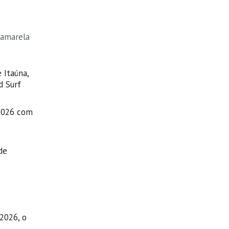
 amarela
 Itaúna,
d Surf
 2026 com
de
2026, o