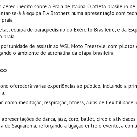
éreo inédito sobre a Praia de Itaúna. O atleta brasileiro de 
 juntar-se-á à equipa Fly Brothers numa apresentação com tecn
praia.
as, equipa de paraquedismo do Exército Brasileiro, e da Esqu
 praia.
portunidade de assistir ao WSL Moto Freestyle, com pilotos
ando o ambiente de adrenalina da etapa brasileira.
ico
ne oferecerá várias experiências ao público, incluindo a pri
na.
 como meditação, respiração, fitness, aulas de flexibilidade, 
resentações de dança, jazz, coro, ballet, circo e atividades
a de Saquarema, reforçando a ligação entre o evento, a com