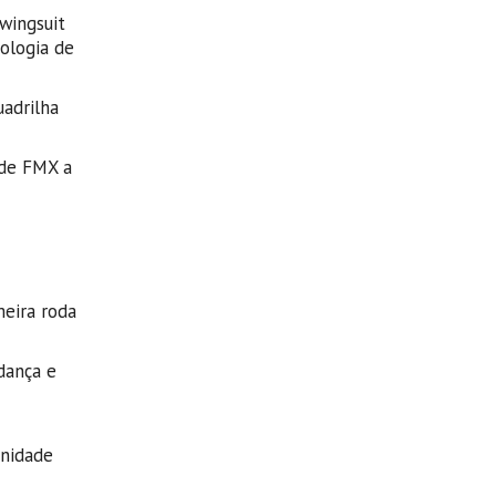
wingsuit
ologia de
adrilha
 de FMX a
meira roda
dança e
unidade