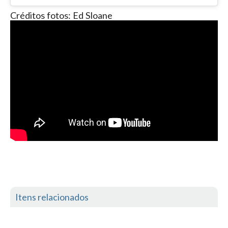
Alentejo
Créditos fotos:
Ed Sloane
Algarve
Loja
Pranchas
Acessórios de Surf
SurfWear
Skate
Acessórios de moda
Cursos de Shape
Contactos
Contactos Surftotal
Itens relacionados