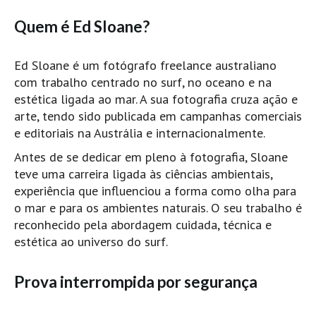
Costa da Caparica - C.I.Surf HD
Quem é Ed Sloane?
Costa da Caparica - Praia Norte HD
Costa da Caparica - Praia CDS - HD
Ed Sloane é um fotógrafo freelance australiano
Costa da Caparica - Marcelino Beach Cafe HD
com trabalho centrado no surf, no oceano e na
Costa da Caparica - Fonte da Telha HD
estética ligada ao mar. A sua fotografia cruza ação e
ALENTEJO / ALGARVE
arte, tendo sido publicada em campanhas comerciais
e editoriais na Austrália e internacionalmente.
Monte Clérigo HD - O sargo
Quarteira
Antes de se dedicar em pleno à fotografia, Sloane
teve uma carreira ligada às ciências ambientais,
Faro HD
experiência que influenciou a forma como olha para
Faro Surf Spot HD
o mar e para os ambientes naturais. O seu trabalho é
Fuzeta
reconhecido pela abordagem cuidada, técnica e
estética ao universo do surf.
Fuzeta Vista Mar HD
MADEIRA
Prova interrompida por segurança
Machico HD
Laje, Contreiras e Ribeira da Janela HD