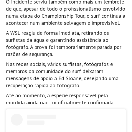
O incidente serviu também como mais um lembrete
Seixal HD
de que, apesar de todo o profissionalismo envolvido
BALI / INDONÉSIA
numa etapa do Championship Tour, o surf continua a
Bali - Kuta e Kuta Reef HD
acontecer num ambiente selvagem e imprevisível.
Bali - Keramas HD
A WSL reagiu de forma imediata, retirando os
surfistas da água e garantindo assistência ao
Bali - Uluwatu HD
fotógrafo. A prova foi temporariamente parada por
Ver Todas
razões de segurança.
Entrevistas
Nas redes sociais, vários surfistas, fotógrafos e
Nacionais
membros da comunidade do surf deixaram
mensagens de apoio a Ed Sloane, desejando uma
Internacionais
recuperação rápida ao fotógrafo.
Exclusivas
Até ao momento, a espécie responsável pela
Perfil da semana
mordida ainda não foi oficialmente confirmada.
Análises
Podcast Pulsar do Surf
Opinião