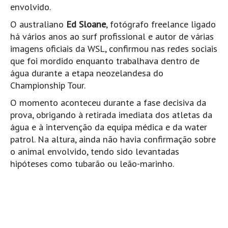
Pedras do Corgo - Melanina HD
envolvido.
Cabo do Mundo HD
O australiano
Ed Sloane
, fotógrafo freelance ligado
há vários anos ao surf profissional e autor de várias
Leça - L'Kodak (Aterro) HD
imagens oficiais da WSL, confirmou nas redes sociais
Leça da Palmeira HD
que foi mordido enquanto trabalhava dentro de
Leça da Palmeira bar Oscar HD
água durante a etapa neozelandesa do
Championship Tour.
Matosinhos HD
Matosinhos - Vagas Bar HD
O momento aconteceu durante a fase decisiva da
prova, obrigando à retirada imediata dos atletas da
Cabedelo do Porto
água e à intervenção da equipa médica e da water
Espinho HD
patrol. Na altura, ainda não havia confirmação sobre
Espinho vista aérea HD
o animal envolvido, tendo sido levantadas
hipóteses como tubarão ou leão-marinho.
Espinho - Silvalde HD
AVEIRO
Cortegaça (Vila do Surf) HD
Cortegaça Onda Pontão HD
Praia da Barra Norte HD