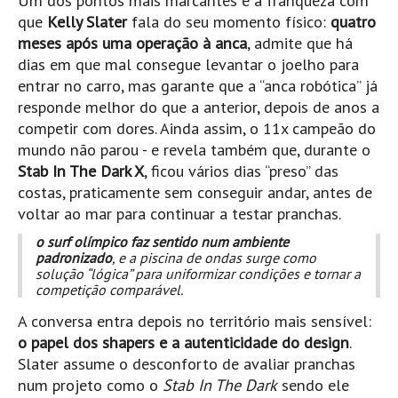
Um dos pontos mais marcantes é a franqueza com
Pedras do Corgo - Melanina HD
que
Kelly Slater
fala do seu momento físico:
quatro
Cabo do Mundo HD
meses após uma operação à anca
, admite que há
dias em que mal consegue levantar o joelho para
Leça - L'Kodak (Aterro) HD
entrar no carro, mas garante que a “anca robótica” já
Leça da Palmeira HD
responde melhor do que a anterior, depois de anos a
Leça da Palmeira bar Oscar HD
competir com dores. Ainda assim, o 11x campeão do
Matosinhos HD
mundo não parou - e revela também que, durante o
Stab In The Dark X
, ficou vários dias “preso” das
Matosinhos - Vagas Bar HD
costas, praticamente sem conseguir andar, antes de
Cabedelo do Porto
voltar ao mar para continuar a testar pranchas.
Espinho HD
o surf olímpico faz sentido num ambiente
padronizado
, e a piscina de ondas surge como
Espinho vista aérea HD
solução “lógica” para uniformizar condições e tornar a
Espinho - Silvalde HD
competição comparável.
AVEIRO
A conversa entra depois no território mais sensível:
Cortegaça (Vila do Surf) HD
o papel dos shapers e a autenticidade do design
.
Slater assume o desconforto de avaliar pranchas
Cortegaça Onda Pontão HD
num projeto como o
Stab In The Dark
sendo ele
Praia da Barra Norte HD