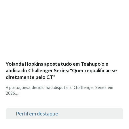
Vídeos
Nacional
Internacional
Exclusivos
Fotogaleria
Nacional
Internacional
Yolanda Hopkins aposta tudo em Teahupo'o e
Exclusivas
abdica do Challenger Series: "Quer requalificar-se
diretamente pelo CT"
Guia De Praias
A portuguesa decidiu não disputar o Challenger Series em
Norte
2026,…
Grande Porto
Costa de Prata
Perfil em destaque
Oeste
Grande Lisboa