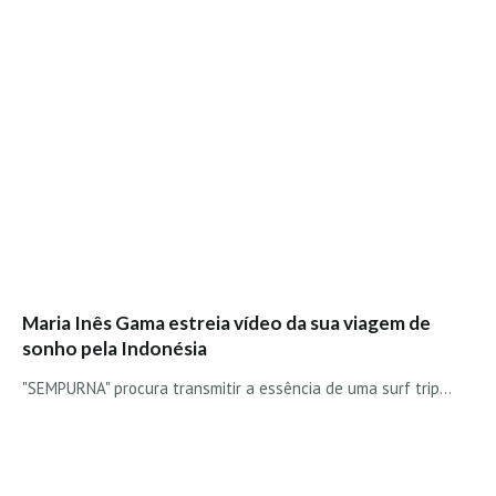
Seixal HD
BALI / INDONÉSIA
Bali - Kuta e Kuta Reef HD
Bali - Keramas HD
Bali - Uluwatu HD
Ver Todas
Entrevistas
Nacionais
Internacionais
Maria Inês Gama estreia vídeo da sua viagem de
Exclusivas
sonho pela Indonésia
Perfil da semana
"SEMPURNA" procura transmitir a essência de uma surf trip...
Análises
Podcast Pulsar do Surf
Opinião