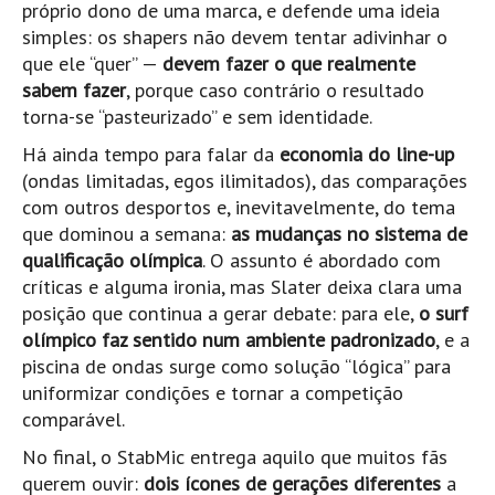
próprio dono de uma marca, e defende uma ideia
Mira
simples: os shapers não devem tentar adivinhar o
FIGUEIRA DA FOZ
que ele “quer” —
devem fazer o que realmente
sabem fazer
, porque caso contrário o resultado
Praia do Cabedelo HD
torna-se “pasteurizado” e sem identidade.
NAZARÉ
Há ainda tempo para falar da
economia do line-up
Nazaré panoramica praia norte
(ondas limitadas, egos ilimitados), das comparações
Nazaré HD
com outros desportos e, inevitavelmente, do tema
Nazaré Praias Sul
que dominou a semana:
as mudanças no sistema de
qualificação olímpica
. O assunto é abordado com
PENICHE
críticas e alguma ironia, mas Slater deixa clara uma
Peniche - Consolação Norte HD
posição que continua a gerar debate: para ele,
o surf
Peniche Supertubos HD
olímpico faz sentido num ambiente padronizado
, e a
SANTA CRUZ
piscina de ondas surge como solução “lógica” para
uniformizar condições e tornar a competição
Praia do Navio HD
comparável.
ERICEIRA HD
No final, o StabMic entrega aquilo que muitos fãs
Ericeira HD
querem ouvir:
dois ícones de gerações diferentes
a
Ericeira - Ribeira D'Ilhas HD