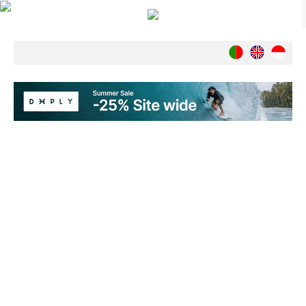
Notícias
Nacionais
Internacionais
Ambiente
Exclusivos
História
INDÚSTRIA
Nacional
Internacional
Exclusivos
Agenda de Eventos
Crónicas
Câmaras & Report