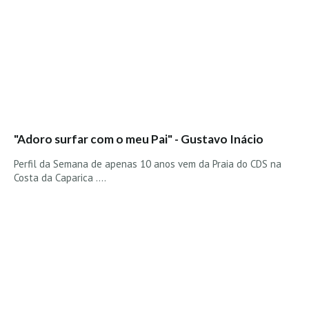
Alentejo
Algarve
Loja
Pranchas
Acessórios de Surf
SurfWear
"Adoro surfar com o meu Pai" - Gustavo Inácio
Skate
Perfil da Semana de apenas 10 anos vem da Praia do CDS na
Acessórios de moda
Costa da Caparica ....
Cursos de Shape
Contactos
Contactos Surftotal