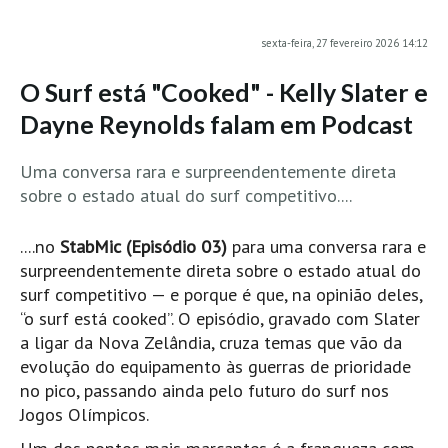
MINHO
sexta-feira, 27 fevereiro 2026 14:12
Moledo HD
O Surf está "Cooked" - Kelly Slater e
Vila Praia de Âncora HD
Dayne Reynolds falam em Podcast
Viana do Castelo HD
Viana Pontão HD
Uma conversa rara e surpreendentemente direta
Ofir
sobre o estado atual do surf competitivo....
GRANDE PORTO
Aguçadoura HD
....no
StabMic (Episódio 03)
para uma conversa rara e
surpreendentemente direta sobre o estado atual do
Póvoa de Varzim
surf competitivo — e porque é que, na opinião deles,
Póvoa de Varzim - Ferrari HD
“o surf está cooked”. O episódio, gravado com Slater
Azurara HD
a ligar da Nova Zelândia, cruza temas que vão da
evolução do equipamento às guerras de prioridade
Praia de Árvore - Areal HD
no pico, passando ainda pelo futuro do surf nos
Mindelo
Jogos Olímpicos.
Mindelo meia laranja HD