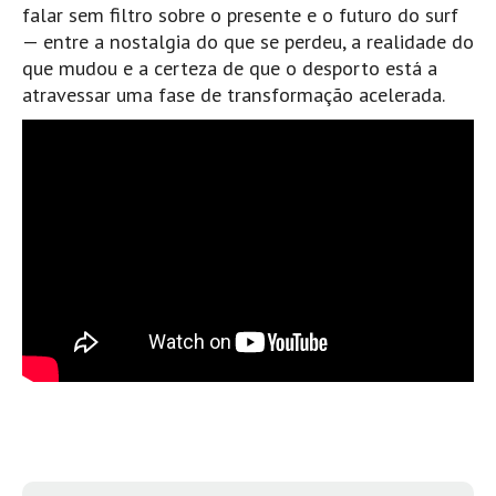
falar sem filtro sobre o presente e o futuro do surf
Boardriders Ericeira HD
— entre a nostalgia do que se perdeu, a realidade do
Ericeira Praias Sul HD
que mudou e a certeza de que o desporto está a
atravessar uma fase de transformação acelerada.
Foz do Lizandro
SINTRA
Praia Grande HD
Praia Grande Panorâmica HD
LINHA DE CASCAIS/ESTORIL
Guincho Norte
São Pedro do estoril
Parede
Carcavelos HD
Carcavelos Secret HD
Carcavelos - Calhau
COSTA DA CAPARICA HD