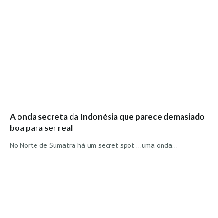
Costa da Caparica - C.I.Surf HD
Costa da Caparica - Praia Norte HD
Costa da Caparica - Praia CDS - HD
Costa da Caparica - Marcelino Beach Cafe HD
Costa da Caparica - Fonte da Telha HD
ALENTEJO / ALGARVE
Monte Clérigo HD - O sargo
Quarteira
A onda secreta da Indonésia que parece demasiado
Faro HD
boa para ser real
Faro Surf Spot HD
No Norte de Sumatra há um secret spot ...uma onda…
Fuzeta
Fuzeta Vista Mar HD
MADEIRA
Machico HD
Laje, Contreiras e Ribeira da Janela HD