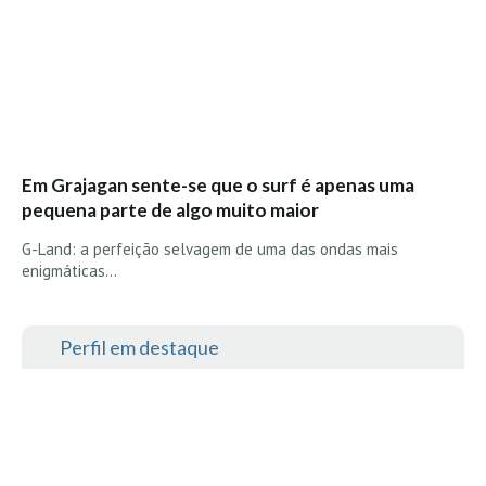
Seixal HD
BALI / INDONÉSIA
Bali - Kuta e Kuta Reef HD
Bali - Keramas HD
Bali - Uluwatu HD
Ver Todas
Em Grajagan sente-se que o surf é apenas uma
pequena parte de algo muito maior
Entrevistas
G-Land: a perfeição selvagem de uma das ondas mais
Nacionais
enigmáticas…
Internacionais
Exclusivas
Perfil em destaque
Perfil da semana
Análises
Podcast Pulsar do Surf
Opinião