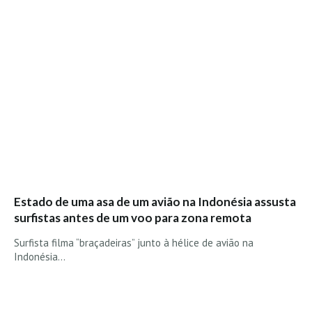
Boardriders Ericeira HD
Ericeira Praias Sul HD
Foz do Lizandro
SINTRA
Praia Grande HD
Praia Grande Panorâmica HD
LINHA DE CASCAIS/ESTORIL
Guincho Norte
São Pedro do estoril
Estado de uma asa de um avião na Indonésia assusta
Parede
surfistas antes de um voo para zona remota
Carcavelos HD
Surfista filma “braçadeiras” junto à hélice de avião na
Carcavelos Secret HD
Indonésia…
Carcavelos - Calhau
COSTA DA CAPARICA HD