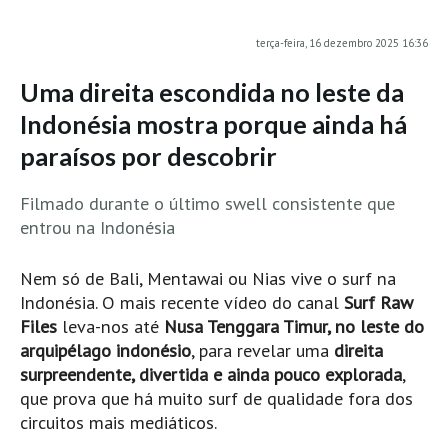
MINHO
terça-feira, 16 dezembro 2025 16:36
Moledo HD
Uma direita escondida no leste da
Vila Praia de Âncora HD
Indonésia mostra porque ainda há
Viana do Castelo HD
paraísos por descobrir
Viana Pontão HD
Ofir
Filmado durante o último swell consistente que
GRANDE PORTO
entrou na Indonésia
Aguçadoura HD
Póvoa de Varzim
Nem só de Bali, Mentawai ou Nias vive o surf na
Indonésia. O mais recente vídeo do canal
Surf Raw
Póvoa de Varzim - Ferrari HD
Files
leva-nos até
Nusa Tenggara Timur, no leste do
Azurara HD
arquipélago indonésio
, para revelar uma
direita
Praia de Árvore - Areal HD
surpreendente, divertida e ainda pouco explorada
,
que prova que há muito surf de qualidade fora dos
Mindelo
circuitos mais mediáticos.
Mindelo meia laranja HD