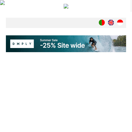
Notícias
Nacionais
Internacionais
Ambiente
Exclusivos
História
INDÚSTRIA
Nacional
Internacional
Exclusivos
Agenda de Eventos
Crónicas
Câmaras & Report