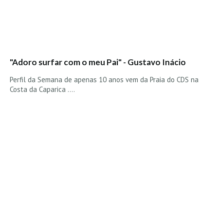
Vídeos
Nacional
Internacional
Exclusivos
"Adoro surfar com o meu Pai" - Gustavo Inácio
Fotogaleria
Perfil da Semana de apenas 10 anos vem da Praia do CDS na
Nacional
Costa da Caparica ....
Internacional
Exclusivas
Guia De Praias
Norte
Grande Porto
Costa de Prata
Oeste
Grande Lisboa