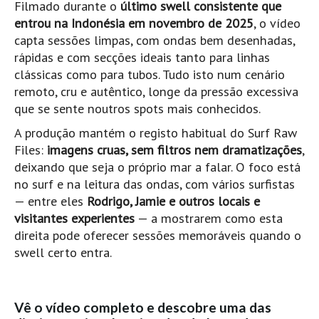
Filmado durante o
último swell consistente que
Pedras do Corgo - Melanina HD
entrou na Indonésia em novembro de 2025
, o vídeo
Cabo do Mundo HD
capta sessões limpas, com ondas bem desenhadas,
Leça - L'Kodak (Aterro) HD
rápidas e com secções ideais tanto para linhas
clássicas como para tubos. Tudo isto num cenário
Leça da Palmeira HD
remoto, cru e autêntico, longe da pressão excessiva
Leça da Palmeira bar Oscar HD
que se sente noutros spots mais conhecidos.
Matosinhos HD
A produção mantém o registo habitual do Surf Raw
Matosinhos - Vagas Bar HD
Files:
imagens cruas, sem filtros nem dramatizações
,
Cabedelo do Porto
deixando que seja o próprio mar a falar. O foco está
no surf e na leitura das ondas, com vários surfistas
Espinho HD
— entre eles
Rodrigo, Jamie e outros locais e
Espinho vista aérea HD
visitantes experientes
— a mostrarem como esta
Espinho - Silvalde HD
direita pode oferecer sessões memoráveis quando o
AVEIRO
swell certo entra.
Cortegaça (Vila do Surf) HD
Cortegaça Onda Pontão HD
Vê o vídeo completo e descobre uma das
Praia da Barra Norte HD