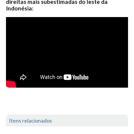
direitas mais subestimadas do leste da
Mira
Indonésia:
FIGUEIRA DA FOZ
Praia do Cabedelo HD
NAZARÉ
Nazaré panoramica praia norte
Nazaré HD
Nazaré Praias Sul
PENICHE
Peniche - Consolação Norte HD
Peniche Supertubos HD
SANTA CRUZ
Praia do Navio HD
ERICEIRA HD
Itens relacionados
Ericeira HD
Ericeira - Ribeira D'Ilhas HD