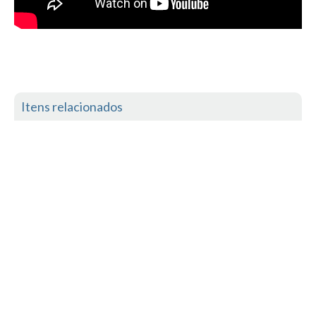
Boardriders Ericeira HD
Ericeira Praias Sul HD
Foz do Lizandro
SINTRA
Praia Grande HD
Itens relacionados
Praia Grande Panorâmica HD
LINHA DE CASCAIS/ESTORIL
Guincho Norte
São Pedro do estoril
Parede
Carcavelos HD
Carcavelos Secret HD
Carcavelos - Calhau
COSTA DA CAPARICA HD