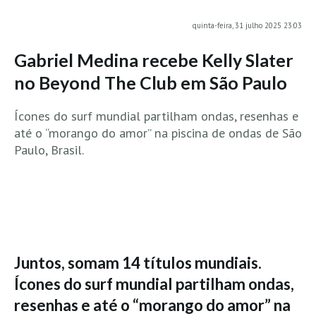
MINHO
quinta-feira, 31 julho 2025 23:03
Moledo HD
Gabriel Medina recebe Kelly Slater
Vila Praia de Âncora HD
no Beyond The Club em São Paulo
Viana do Castelo HD
Viana Pontão HD
Ícones do surf mundial partilham ondas, resenhas e
Ofir
até o “morango do amor” na piscina de ondas de São
Paulo, Brasil.
GRANDE PORTO
Aguçadoura HD
Póvoa de Varzim
Póvoa de Varzim - Ferrari HD
Azurara HD
Praia de Árvore - Areal HD
Juntos, somam 14 títulos mundiais.
Mindelo
Ícones do surf mundial partilham ondas,
Mindelo meia laranja HD
resenhas e até o “morango do amor” na