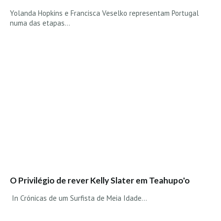
Seixal HD
Yolanda Hopkins e Francisca Veselko representam Portugal
BALI / INDONÉSIA
numa das etapas…
Bali - Kuta e Kuta Reef HD
Bali - Keramas HD
Bali - Uluwatu HD
Ver Todas
Entrevistas
Nacionais
Internacionais
Exclusivas
Perfil da semana
Análises
O Privilégio de rever Kelly Slater em Teahupo'o
Podcast Pulsar do Surf
In Crónicas de um Surfista de Meia Idade...
Opinião