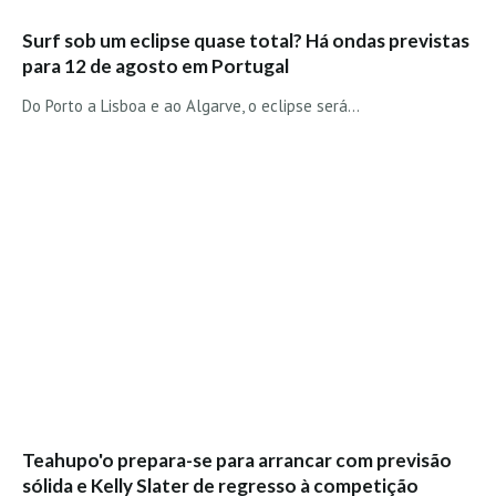
Costa da Caparica - C.I.Surf HD
Costa da Caparica - Praia Norte HD
Surf sob um eclipse quase total? Há ondas previstas
para 12 de agosto em Portugal
Costa da Caparica - Praia CDS - HD
Do Porto a Lisboa e ao Algarve, o eclipse será…
Costa da Caparica - Marcelino Beach Cafe HD
Costa da Caparica - Fonte da Telha HD
ALENTEJO / ALGARVE
Monte Clérigo HD - O sargo
Quarteira
Faro HD
Faro Surf Spot HD
Fuzeta
Fuzeta Vista Mar HD
MADEIRA
Machico HD
Teahupo'o prepara-se para arrancar com previsão
Laje, Contreiras e Ribeira da Janela HD
sólida e Kelly Slater de regresso à competição