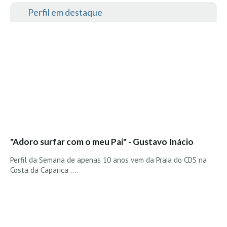
Vídeos
Perfil em destaque
Nacional
Internacional
Exclusivos
Fotogaleria
Nacional
Internacional
Exclusivas
Guia De Praias
"Adoro surfar com o meu Pai" - Gustavo Inácio
Norte
Perfil da Semana de apenas 10 anos vem da Praia do CDS na
Costa da Caparica ....
Grande Porto
Costa de Prata
Oeste
Grande Lisboa