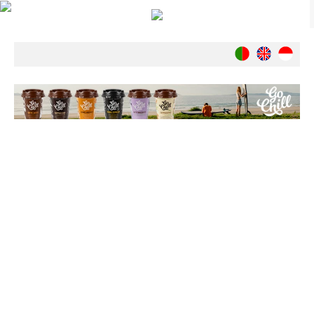
Notícias
Nacionais
Internacionais
Ambiente
Exclusivos
História
INDÚSTRIA
Nacional
Internacional
Exclusivos
Agenda de Eventos
Crónicas
Câmaras & Report