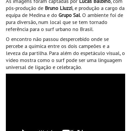
As imagens foram captadas por
Lucas Balbino
, com
Mira
pós-produção de
Bruno Liuzzi
, e produção a cargo da
equipa de Medina e do
Grupo Sal
. O ambiente foi de
FIGUEIRA DA FOZ
pura diversão, num local que se tem tornado
Praia do Cabedelo HD
referência para o surf urbano no Brasil.
NAZARÉ
O encontro não passou despercebido onde se
Nazaré panoramica praia norte
percebe a química entre os dois campeões e a
Nazaré HD
leveza da partilha. Para além do espetáculo visual, o
vídeo mostra como o surf pode ser uma linguagem
Nazaré Praias Sul
universal de ligação e celebração.
PENICHE
Peniche - Consolação Norte HD
Peniche Supertubos HD
SANTA CRUZ
Praia do Navio HD
ERICEIRA HD
Ericeira HD
Ericeira - Ribeira D'Ilhas HD