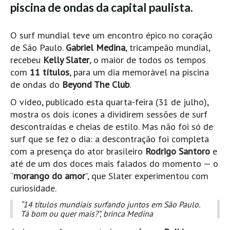
piscina de ondas da capital paulista.
Pedras do Corgo - Melanina HD
Cabo do Mundo HD
O surf mundial teve um encontro épico no coração
Leça - L'Kodak (Aterro) HD
de São Paulo.
Gabriel Medina
, tricampeão mundial,
Leça da Palmeira HD
recebeu
Kelly Slater
, o maior de todos os tempos
Leça da Palmeira bar Oscar HD
com
11 títulos
, para um dia memorável na piscina
de ondas do
Beyond The Club
.
Matosinhos HD
O vídeo, publicado esta quarta-feira (31 de julho),
Matosinhos - Vagas Bar HD
mostra os dois ícones a dividirem sessões de surf
Cabedelo do Porto
descontraídas e cheias de estilo. Mas não foi só de
Espinho HD
surf que se fez o dia: a descontração foi completa
Espinho vista aérea HD
com a presença do ator brasileiro
Rodrigo Santoro
e
até de um dos doces mais falados do momento — o
Espinho - Silvalde HD
“
morango do amor
”, que Slater experimentou com
AVEIRO
curiosidade.
Cortegaça (Vila do Surf) HD
“14 títulos mundiais surfando juntos em São Paulo.
Cortegaça Onda Pontão HD
Tá bom ou quer mais?”, brinca Medina
Praia da Barra Norte HD