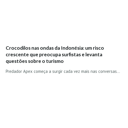
Vídeos
Nacional
Internacional
Exclusivos
Fotogaleria
Crocodilos nas ondas da Indonésia: um risco
Nacional
crescente que preocupa surfistas e levanta
Internacional
questões sobre o turismo
Exclusivas
Predador Apex começa a surgir cada vez mais nas conversas…
Guia De Praias
Norte
Grande Porto
Costa de Prata
Oeste
Grande Lisboa