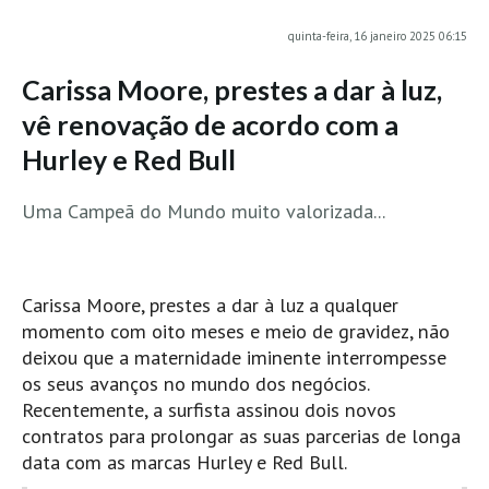
MINHO
quinta-feira, 16 janeiro 2025 06:15
Moledo HD
Carissa Moore, prestes a dar à luz,
Vila Praia de Âncora HD
vê renovação de acordo com a
Viana do Castelo HD
Hurley e Red Bull
Viana Pontão HD
Ofir
Uma Campeã do Mundo muito valorizada...
GRANDE PORTO
Aguçadoura HD
Póvoa de Varzim
Carissa Moore, prestes a dar à luz a qualquer
momento com oito meses e meio de gravidez, não
Póvoa de Varzim - Ferrari HD
deixou que a maternidade iminente interrompesse
Azurara HD
os seus avanços no mundo dos negócios.
Praia de Árvore - Areal HD
Recentemente, a surfista assinou dois novos
Mindelo
contratos para prolongar as suas parcerias de longa
data com as marcas Hurley e Red Bull.
Mindelo meia laranja HD