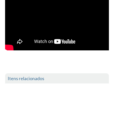
Costa da Caparica - C.I.Surf HD
Costa da Caparica - Praia Norte HD
Costa da Caparica - Praia CDS - HD
Costa da Caparica - Marcelino Beach Cafe HD
Costa da Caparica - Fonte da Telha HD
ALENTEJO / ALGARVE
Monte Clérigo HD - O sargo
Quarteira
Faro HD
Faro Surf Spot HD
Itens relacionados
Fuzeta
Fuzeta Vista Mar HD
MADEIRA
Machico HD
Laje, Contreiras e Ribeira da Janela HD