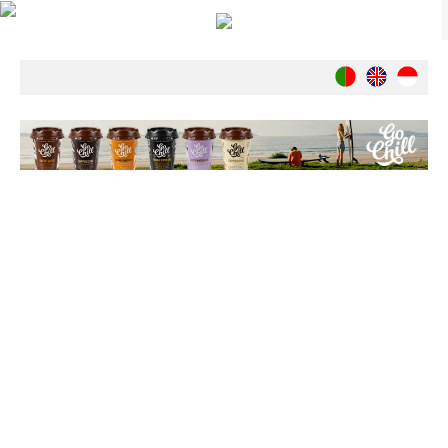
Notícias
Nacionais
Internacionais
Ambiente
Exclusivos
História
INDÚSTRIA
Nacional
Internacional
Exclusivos
Agenda de Eventos
Crónicas
Câmaras & Report