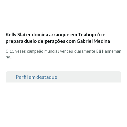
Alentejo
Algarve
Loja
Kelly Slater domina arranque em Teahupo’o e
Pranchas
prepara duelo de gerações com Gabriel Medina
Acessórios de Surf
O 11 vezes campeão mundial venceu claramente Eli Hanneman
SurfWear
na…
Skate
Acessórios de moda
Perfil em destaque
Cursos de Shape
Contactos
Contactos Surftotal