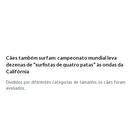
Seixal HD
BALI / INDONÉSIA
Bali - Kuta e Kuta Reef HD
Bali - Keramas HD
Bali - Uluwatu HD
Ver Todas
Cães também surfam: campeonato mundial leva
Entrevistas
dezenas de “surfistas de quatro patas” às ondas da
Nacionais
Califórnia
Internacionais
Divididos por diferentes categorias de tamanho, os cães foram
avaliados…
Exclusivas
Perfil da semana
Análises
Podcast Pulsar do Surf
Opinião