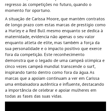
regresso às competições no futuro, quando o
Boardriders Ericeira HD
momento for oportuno.
Ericeira Praias Sul HD
A situação de Carissa Moore, que mantém contratos
Foz do Lizandro
de longo prazo com estas marcas de prestígio como
SINTRA
a Hurley e a Red Bull mesmo enquanto se dedica à
maternidade, evidencia não apenas o seu valor
Praia Grande HD
enquanto atleta de elite, mas também a força da
Praia Grande Panorâmica HD
sua personalidade e o impacto positivo que exerce
LINHA DE CASCAIS/ESTORIL
fora da competição. Este reconhecimento
Guincho Norte
demonstra que o legado de uma campeã olímpica e
cinco vezes campeã mundial transcende o surf,
São Pedro do estoril
inspirando tanto dentro como fora da água. As
Parede
marcas que a apoiam continuam a ver em Carissa
Carcavelos HD
uma embaixadora autêntica e influente, destacando
a importância de celebrar e apoiar mulheres em
Carcavelos Secret HD
todas as fases das suas vidas.
Carcavelos - Calhau
COSTA DA CAPARICA HD