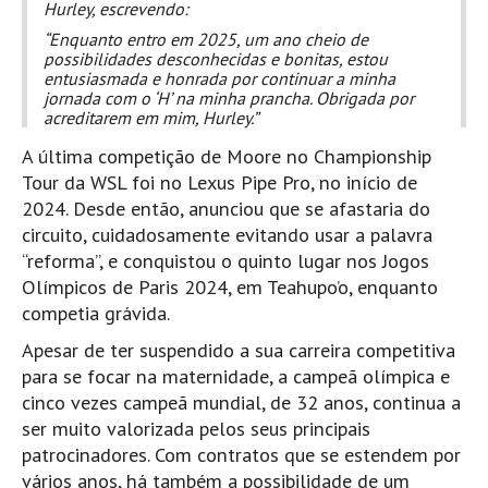
Hurley, escrevendo:
Mira
“Enquanto entro em 2025, um ano cheio de
possibilidades desconhecidas e bonitas, estou
FIGUEIRA DA FOZ
entusiasmada e honrada por continuar a minha
Praia do Cabedelo HD
jornada com o ‘H’ na minha prancha. Obrigada por
acreditarem em mim, Hurley.”
NAZARÉ
A última competição de Moore no Championship
Nazaré panoramica praia norte
Tour da WSL foi no Lexus Pipe Pro, no início de
Nazaré HD
2024. Desde então, anunciou que se afastaria do
Nazaré Praias Sul
circuito, cuidadosamente evitando usar a palavra
PENICHE
“reforma”, e conquistou o quinto lugar nos Jogos
Olímpicos de Paris 2024, em Teahupo’o, enquanto
Peniche - Consolação Norte HD
competia grávida.
Peniche Supertubos HD
Apesar de ter suspendido a sua carreira competitiva
SANTA CRUZ
para se focar na maternidade, a campeã olímpica e
Praia do Navio HD
cinco vezes campeã mundial, de 32 anos, continua a
ERICEIRA HD
ser muito valorizada pelos seus principais
Ericeira HD
patrocinadores. Com contratos que se estendem por
vários anos, há também a possibilidade de um
Ericeira - Ribeira D'Ilhas HD