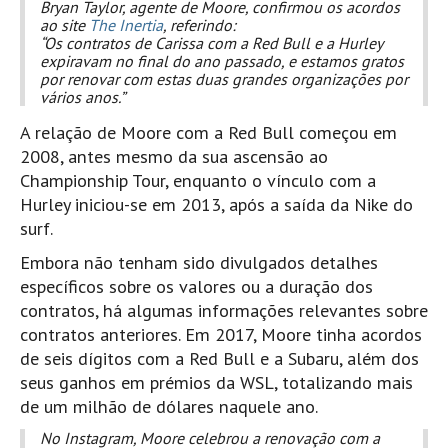
Bryan Taylor, agente de Moore, confirmou os acordos
Pedras do Corgo - Melanina HD
ao site
The Inertia
, referindo:
Cabo do Mundo HD
“Os contratos de Carissa com a Red Bull e a Hurley
expiravam no final do ano passado, e estamos gratos
Leça - L'Kodak (Aterro) HD
por renovar com estas duas grandes organizações por
vários anos.”
Leça da Palmeira HD
A relação de Moore com a Red Bull começou em
Leça da Palmeira bar Oscar HD
2008, antes mesmo da sua ascensão ao
Matosinhos HD
Championship Tour, enquanto o vínculo com a
Matosinhos - Vagas Bar HD
Hurley iniciou-se em 2013, após a saída da Nike do
surf.
Cabedelo do Porto
Espinho HD
Embora não tenham sido divulgados detalhes
específicos sobre os valores ou a duração dos
Espinho vista aérea HD
contratos, há algumas informações relevantes sobre
Espinho - Silvalde HD
contratos anteriores. Em 2017, Moore tinha acordos
AVEIRO
de seis dígitos com a Red Bull e a Subaru, além dos
Cortegaça (Vila do Surf) HD
seus ganhos em prémios da WSL, totalizando mais
de um milhão de dólares naquele ano.
Cortegaça Onda Pontão HD
No Instagram, Moore celebrou a renovação com a
Praia da Barra Norte HD