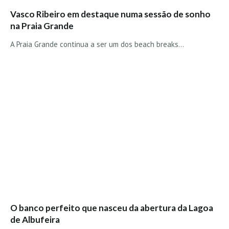
Vasco Ribeiro em destaque numa sessão de sonho
Boardriders Ericeira HD
na Praia Grande
Ericeira Praias Sul HD
A Praia Grande continua a ser um dos beach breaks…
Foz do Lizandro
SINTRA
Praia Grande HD
Praia Grande Panorâmica HD
LINHA DE CASCAIS/ESTORIL
Guincho Norte
São Pedro do estoril
Parede
Carcavelos HD
Carcavelos Secret HD
Carcavelos - Calhau
O banco perfeito que nasceu da abertura da Lagoa
COSTA DA CAPARICA HD
de Albufeira