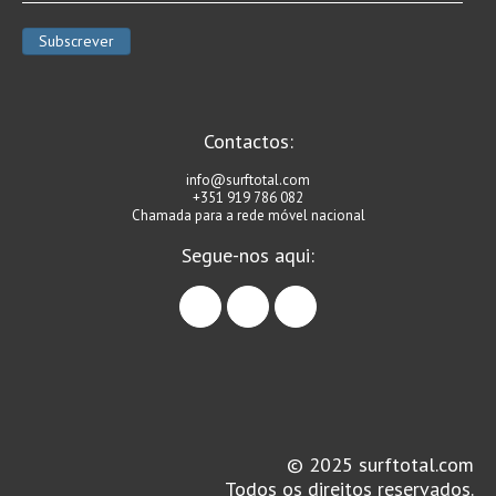
Contactos:
info@surftotal.com
+351 919 786 082
Chamada para a rede móvel nacional
Segue-nos aqui:
facebook
instagram
linkedin
© 2025 surftotal.com
Todos os direitos reservados.