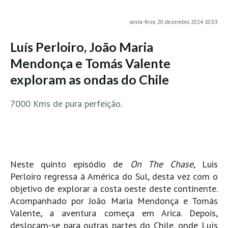
MINHO
sexta-feira, 20 dezembro 2024 10:03
Moledo HD
Luís Perloiro, João Maria
Vila Praia de Âncora HD
Mendonça e Tomás Valente
Viana do Castelo HD
exploram as ondas do Chile
Viana Pontão HD
Ofir
7000 Kms de pura perfeição.
GRANDE PORTO
Aguçadoura HD
Póvoa de Varzim
Póvoa de Varzim - Ferrari HD
Neste quinto episódio de
On The Chase
, Luis
Azurara HD
Perloiro regressa à América do Sul, desta vez com o
Praia de Árvore - Areal HD
objetivo de explorar a costa oeste deste continente.
Acompanhado por João Maria Mendonça e Tomás
Mindelo
Valente, a aventura começa em Arica. Depois,
Mindelo meia laranja HD
deslocam-se para outras partes do Chile, onde Luís