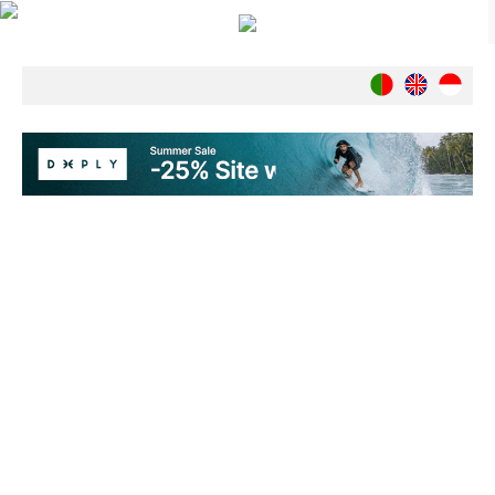
Notícias
Nacionais
Internacionais
Ambiente
Exclusivos
História
INDÚSTRIA
Nacional
Internacional
Exclusivos
Agenda de Eventos
Crónicas
Câmaras & Report