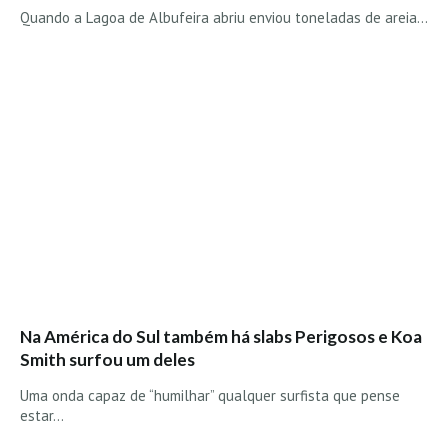
Costa da Caparica - C.I.Surf HD
Quando a Lagoa de Albufeira abriu enviou toneladas de areia…
Costa da Caparica - Praia Norte HD
Costa da Caparica - Praia CDS - HD
Costa da Caparica - Marcelino Beach Cafe HD
Costa da Caparica - Fonte da Telha HD
ALENTEJO / ALGARVE
Monte Clérigo HD - O sargo
Quarteira
Faro HD
Faro Surf Spot HD
Fuzeta
Na América do Sul também há slabs Perigosos e Koa
Fuzeta Vista Mar HD
Smith surfou um deles
MADEIRA
Uma onda capaz de “humilhar” qualquer surfista que pense
Machico HD
estar…
Laje, Contreiras e Ribeira da Janela HD