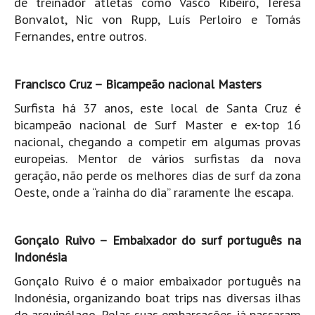
de treinador atletas como Vasco Ribeiro, Teresa
Costa da Caparica - C.I.Surf HD
Bonvalot, Nic von Rupp, Luís Perloiro e Tomás
Costa da Caparica - Praia Norte HD
Fernandes, entre outros.
Costa da Caparica - Praia CDS - HD
Costa da Caparica - Marcelino Beach Cafe HD
Francisco Cruz – Bicampeão nacional Masters
Costa da Caparica - Fonte da Telha HD
Surfista há 37 anos, este local de Santa Cruz é
ALENTEJO / ALGARVE
bicampeão nacional de Surf Master e ex-top 16
Monte Clérigo HD - O sargo
nacional, chegando a competir em algumas provas
Quarteira
europeias. Mentor de vários surfistas da nova
geração, não perde os melhores dias de surf da zona
Faro HD
Oeste, onde a “rainha do dia” raramente lhe escapa.
Faro Surf Spot HD
Fuzeta
Gonçalo Ruivo – Embaixador do surf português na
Fuzeta Vista Mar HD
Indonésia
MADEIRA
Gonçalo Ruivo é o maior embaixador português na
Machico HD
Indonésia, organizando boat trips nas diversas ilhas
Laje, Contreiras e Ribeira da Janela HD
do arquipélago. Pelas suas embarcações já passaram