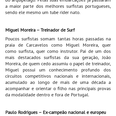
Seixal HD
a maior parte dos melhores surfistas portugueses,
BALI / INDONÉSIA
sendo ele mesmo um tube rider nato.
Bali - Kuta e Kuta Reef HD
Bali - Keramas HD
Miguel Moreira – Treinador de Surf
Bali - Uluwatu HD
Poucos surfistas somam tantas horas passadas na
Ver Todas
praia de Carcavelos como Miguel Moreira, quer
como surfista, quer como instrutor. Pai de um dos
Entrevistas
mais destacados surfistas da sua geração, João
Nacionais
Moreira, de quem cedo assumiu o papel de treinador,
Miguel possui um conhecimento profundo dos
Internacionais
circuitos competitivos nacionais e internacionais,
Exclusivas
acumulado ao longo de mais de uma década a
Perfil da semana
acompanhar e orientar o filho nas principais provas
Análises
da modalidade dentro e fora de Portugal.
Podcast Pulsar do Surf
Opinião
Paulo Rodrigues – Ex-campeão nacional e europeu