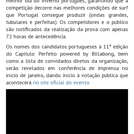
melhor dia do Inverno português, garantindo que a
competição decorre nas melhores condições de surf
Mira
que Portugal consegue produzir (ondas grandes,
FIGUEIRA DA FOZ
tubulares e perfeitas). Os competidores e o público
Praia do Cabedelo HD
são notificados da realização da prova com apenas
NAZARÉ
72 horas de antecedência.
Nazaré panoramica praia norte
Os nomes dos candidatos portugueses à 11ª edição
Nazaré HD
do Capítulo Perfeito powered by Billabong, bem
como a lista de convidados diretos da organização,
Nazaré Praias Sul
serão revelados em conferência de imprensa no
PENICHE
início de janeiro, dando início à votação pública que
Peniche - Consolação Norte HD
acontecerá
no site oficial do evento.
Peniche Supertubos HD
SANTA CRUZ
Praia do Navio HD
ERICEIRA HD
Ericeira HD
Ericeira - Ribeira D'Ilhas HD