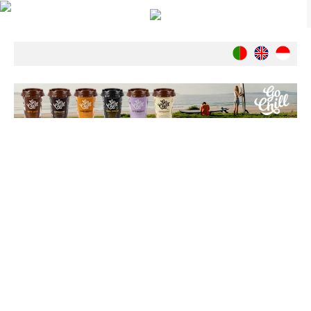
Notícias
Nacionais
Internacionais
Ambiente
Exclusivos
História
INDÚSTRIA
Nacional
Internacional
Exclusivos
Agenda de Eventos
Crónicas
Câmaras & Report