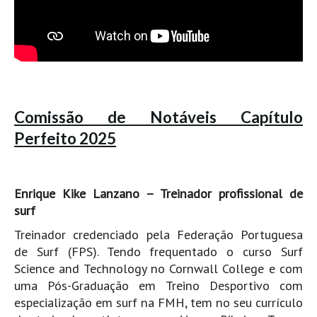
Boardriders Ericeira HD
Ericeira Praias Sul HD
Foz do Lizandro
SINTRA
Praia Grande HD
Comissão de Notáveis Capítulo
Praia Grande Panorâmica HD
Perfeito 2025
LINHA DE CASCAIS/ESTORIL
Guincho Norte
São Pedro do estoril
Enrique Kike Lanzano – Treinador profissional de
surf
Parede
Treinador credenciado pela Federação Portuguesa
Carcavelos HD
de Surf (FPS). Tendo frequentado o curso Surf
Carcavelos Secret HD
Science and Technology no Cornwall College e com
Carcavelos - Calhau
uma Pós-Graduação em Treino Desportivo com
COSTA DA CAPARICA HD
especialização em surf na FMH, tem no seu currículo