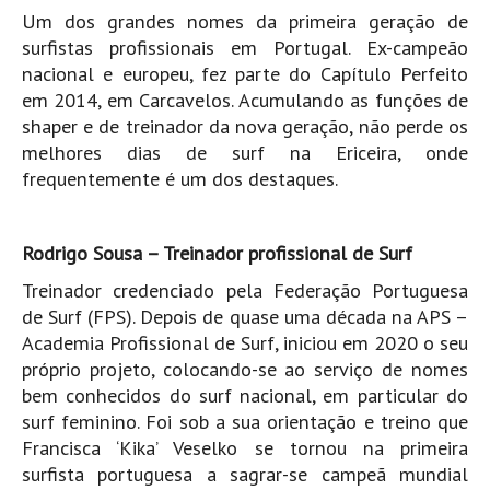
Vídeos
Um dos grandes nomes da primeira geração de
surfistas profissionais em Portugal. Ex-campeão
Nacional
nacional e europeu, fez parte do Capítulo Perfeito
Internacional
em 2014, em Carcavelos. Acumulando as funções de
Exclusivos
shaper e de treinador da nova geração, não perde os
melhores dias de surf na Ericeira, onde
Fotogaleria
frequentemente é um dos destaques.
Nacional
Internacional
Rodrigo Sousa – Treinador profissional de Surf
Exclusivas
Treinador credenciado pela Federação Portuguesa
Guia De Praias
de Surf (FPS). Depois de quase uma década na APS –
Academia Profissional de Surf, iniciou em 2020 o seu
Norte
próprio projeto, colocando-se ao serviço de nomes
Grande Porto
bem conhecidos do surf nacional, em particular do
Costa de Prata
surf feminino. Foi sob a sua orientação e treino que
Oeste
Francisca ‘Kika’ Veselko se tornou na primeira
surfista portuguesa a sagrar-se campeã mundial
Grande Lisboa