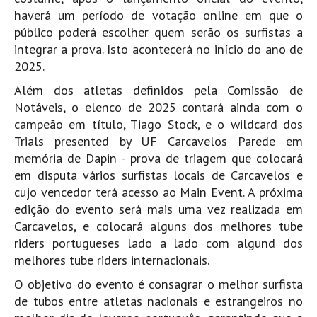
Pedras do Corgo - Melanina HD
haverá um período de votação online em que o
Cabo do Mundo HD
público poderá escolher quem serão os surfistas a
integrar a prova. Isto acontecerá no início do ano de
Leça - L'Kodak (Aterro) HD
2025.
Leça da Palmeira HD
Além dos atletas definidos pela Comissão de
Leça da Palmeira bar Oscar HD
Notáveis, o elenco de 2025 contará ainda com o
Matosinhos HD
campeão em título, Tiago Stock, e o wildcard dos
Matosinhos - Vagas Bar HD
Trials presented by UF Carcavelos Parede em
memória de Dapin - prova de triagem que colocará
Cabedelo do Porto
em disputa vários surfistas locais de Carcavelos e
Espinho HD
cujo vencedor terá acesso ao Main Event. A próxima
Espinho vista aérea HD
edição do evento será mais uma vez realizada em
Carcavelos, e colocará alguns dos melhores tube
Espinho - Silvalde HD
riders portugueses lado a lado com algund dos
AVEIRO
melhores tube riders internacionais.
Cortegaça (Vila do Surf) HD
O objetivo do evento é consagrar o melhor surfista
Cortegaça Onda Pontão HD
de tubos entre atletas nacionais e estrangeiros no
Praia da Barra Norte HD