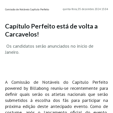
MINHO
quinta-feira, 05 dezembro 2024 15:04
Comissão de Notáveis Capítulo Perfeito
Moledo HD
Vila Praia de Âncora HD
Capítulo Perfeito está de volta a
Viana do Castelo HD
Carcavelos!
Viana Pontão HD
Os candidatos serão anunciados no início de
Ofir
Janeiro.
GRANDE PORTO
Aguçadoura HD
Póvoa de Varzim
Póvoa de Varzim - Ferrari HD
A Comissão de Notáveis do Capítulo Perfeito
Azurara HD
powered by Billabong reuniu-se recentemente para
Praia de Árvore - Areal HD
definir quais serão os atletas nacionais que serão
submetidos à escolha dos fãs para participar na
Mindelo
próxima edição deste antecipado evento. Como de
Mindelo meia laranja HD
costume, após o lançamento oficial do evento,