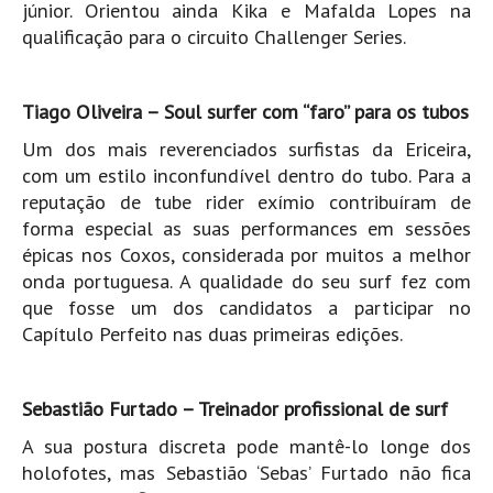
júnior. Orientou ainda Kika e Mafalda Lopes na
Alentejo
qualificação para o circuito Challenger Series.
Algarve
Loja
Tiago Oliveira – Soul surfer com “faro” para os tubos
Pranchas
Um dos mais reverenciados surfistas da Ericeira,
Acessórios de Surf
com um estilo inconfundível dentro do tubo. Para a
reputação de tube rider exímio contribuíram de
SurfWear
forma especial as suas performances em sessões
Skate
épicas nos Coxos, considerada por muitos a melhor
Acessórios de moda
onda portuguesa. A qualidade do seu surf fez com
Cursos de Shape
que fosse um dos candidatos a participar no
Capítulo Perfeito nas duas primeiras edições.
Contactos
Contactos Surftotal
Sebastião Furtado – Treinador profissional de surf
A sua postura discreta pode mantê-lo longe dos
holofotes, mas Sebastião ‘Sebas’ Furtado não fica