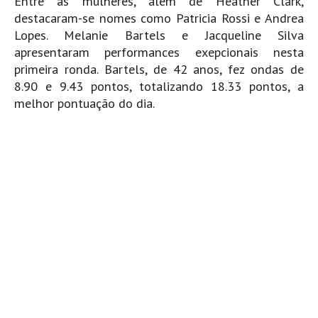
Entre as mulheres, além de Heather Clark,
Seixal HD
destacaram-se nomes como Patricia Rossi e Andrea
BALI / INDONÉSIA
Lopes. Melanie Bartels e Jacqueline Silva
apresentaram performances exepcionais nesta
Bali - Kuta e Kuta Reef HD
primeira ronda. Bartels, de 42 anos, fez ondas de
Bali - Keramas HD
8.90 e 9.43 pontos, totalizando 18.33 pontos, a
Bali - Uluwatu HD
melhor pontuação do dia.
Ver Todas
Entrevistas
Nacionais
Internacionais
Exclusivas
Perfil da semana
Análises
Podcast Pulsar do Surf
Opinião