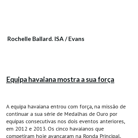
Vídeos
Nacional
Internacional
Exclusivos
Rochelle Ballard. ISA / Evans
Fotogaleria
Nacional
Internacional
Exclusivas
Equipa havaiana mostra a sua força
Guia De Praias
Norte
Grande Porto
A equipa havaiana entrou com força, na missão de
continuar a sua série de Medalhas de Ouro por
Costa de Prata
equipas consecutivas nos dois eventos anteriores,
Oeste
em 2012 e 2013. Os cinco havaianos que
Grande Lisboa
competiram hoje avançaram na Ronda Principal,