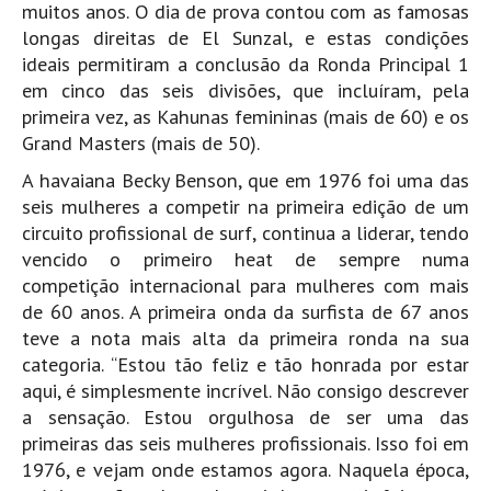
muitos anos. O dia de prova contou com as famosas
Pedras do Corgo - Melanina HD
longas direitas de El Sunzal, e estas condições
Cabo do Mundo HD
ideais permitiram a conclusão da Ronda Principal 1
Leça - L'Kodak (Aterro) HD
em cinco das seis divisões, que incluíram, pela
Leça da Palmeira HD
primeira vez, as Kahunas femininas (mais de 60) e os
Grand Masters (mais de 50).
Leça da Palmeira bar Oscar HD
A havaiana Becky Benson, que em 1976 foi uma das
Matosinhos HD
seis mulheres a competir na primeira edição de um
Matosinhos - Vagas Bar HD
circuito profissional de surf, continua a liderar, tendo
Cabedelo do Porto
vencido o primeiro heat de sempre numa
competição internacional para mulheres com mais
Espinho HD
de 60 anos. A primeira onda da surfista de 67 anos
Espinho vista aérea HD
teve a nota mais alta da primeira ronda na sua
Espinho - Silvalde HD
categoria. “Estou tão feliz e tão honrada por estar
AVEIRO
aqui, é simplesmente incrível. Não consigo descrever
a sensação. Estou orgulhosa de ser uma das
Cortegaça (Vila do Surf) HD
primeiras das seis mulheres profissionais. Isso foi em
Cortegaça Onda Pontão HD
1976, e vejam onde estamos agora. Naquela época,
Praia da Barra Norte HD