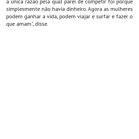
a única razão pela qual parei de competir foi porque
Mira
simplesmente não havia dinheiro. Agora as mulheres
podem ganhar a vida, podem viajar e surfar e fazer o
FIGUEIRA DA FOZ
que amam", disse.
Praia do Cabedelo HD
NAZARÉ
Nazaré panoramica praia norte
Nazaré HD
Nazaré Praias Sul
PENICHE
Peniche - Consolação Norte HD
Peniche Supertubos HD
SANTA CRUZ
Praia do Navio HD
ERICEIRA HD
Ericeira HD
Ericeira - Ribeira D'Ilhas HD