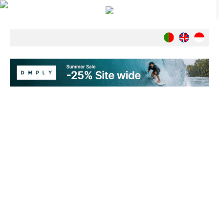
Notícias
Nacionais
Internacionais
Ambiente
Exclusivos
História
INDÚSTRIA
Nacional
Internacional
Exclusivos
Agenda de Eventos
Crónicas
Câmaras & Report