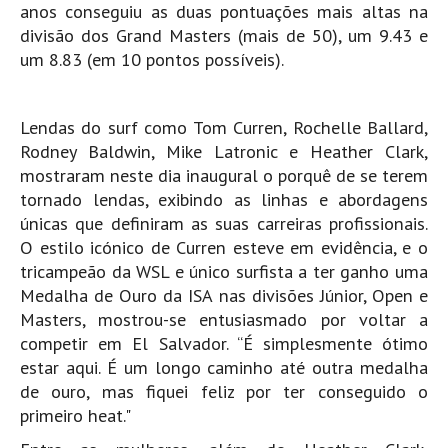
Costa da Caparica - C.I.Surf HD
anos conseguiu as duas pontuações mais altas na
divisão dos Grand Masters (mais de 50), um 9.43 e
Costa da Caparica - Praia Norte HD
um 8.83 (em 10 pontos possíveis).
Costa da Caparica - Praia CDS - HD
Costa da Caparica - Marcelino Beach Cafe HD
Lendas do surf como Tom Curren, Rochelle Ballard,
Costa da Caparica - Fonte da Telha HD
Rodney Baldwin, Mike Latronic e Heather Clark,
ALENTEJO / ALGARVE
mostraram neste dia inaugural o porquê de se terem
Monte Clérigo HD - O sargo
tornado lendas, exibindo as linhas e abordagens
Quarteira
únicas que definiram as suas carreiras profissionais.
O estilo icónico de Curren esteve em evidência, e o
Faro HD
tricampeão da WSL e único surfista a ter ganho uma
Faro Surf Spot HD
Medalha de Ouro da ISA nas divisões Júnior, Open e
Fuzeta
Masters, mostrou-se entusiasmado por voltar a
competir em El Salvador. “É simplesmente ótimo
Fuzeta Vista Mar HD
estar aqui. É um longo caminho até outra medalha
MADEIRA
de ouro, mas fiquei feliz por ter conseguido o
Machico HD
primeiro heat."
Laje, Contreiras e Ribeira da Janela HD