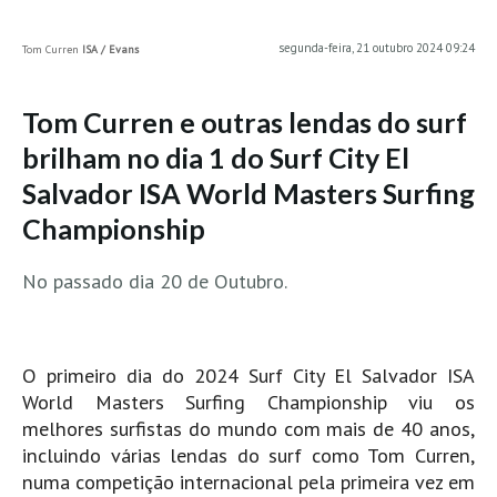
MINHO
segunda-feira, 21 outubro 2024 09:24
Tom Curren
ISA / Evans
Moledo HD
Vila Praia de Âncora HD
Tom Curren e outras lendas do surf
Viana do Castelo HD
brilham no dia 1 do Surf City El
Viana Pontão HD
Salvador ISA World Masters Surfing
Ofir
Championship
GRANDE PORTO
Aguçadoura HD
No passado dia 20 de Outubro.
Póvoa de Varzim
Póvoa de Varzim - Ferrari HD
Azurara HD
O primeiro dia do 2024 Surf City El Salvador ISA
World Masters Surfing Championship viu os
Praia de Árvore - Areal HD
melhores surfistas do mundo com mais de 40 anos,
Mindelo
incluindo várias lendas do surf como Tom Curren,
Mindelo meia laranja HD
numa competição internacional pela primeira vez em