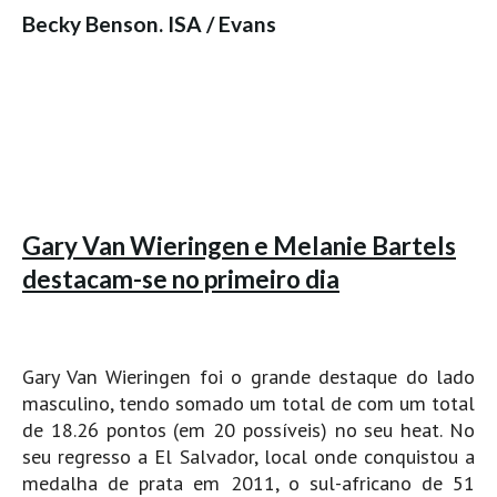
Becky Benson. ISA / Evans
Boardriders Ericeira HD
Ericeira Praias Sul HD
Foz do Lizandro
SINTRA
Praia Grande HD
Praia Grande Panorâmica HD
LINHA DE CASCAIS/ESTORIL
Gary Van Wieringen e Melanie Bartels
Guincho Norte
destacam-se no primeiro dia
São Pedro do estoril
Parede
Carcavelos HD
Gary Van Wieringen foi o grande destaque do lado
masculino, tendo somado um total de com um total
Carcavelos Secret HD
de 18.26 pontos (em 20 possíveis) no seu heat. No
Carcavelos - Calhau
seu regresso a El Salvador, local onde conquistou a
COSTA DA CAPARICA HD
medalha de prata em 2011, o sul-africano de 51