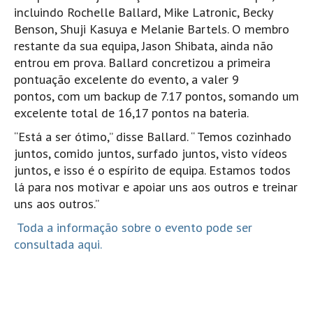
incluindo Rochelle Ballard, Mike Latronic, Becky
Alentejo
Benson, Shuji Kasuya e Melanie Bartels. O membro
Algarve
restante da sua equipa, Jason Shibata, ainda não
Loja
entrou em prova. Ballard concretizou a primeira
pontuação excelente do evento, a valer 9
Pranchas
pontos, com um backup de 7.17 pontos, somando um
Acessórios de Surf
excelente total de 16,17 pontos na bateria.
SurfWear
“Está a ser ótimo,” disse Ballard. “ Temos cozinhado
Skate
juntos, comido juntos, surfado juntos, visto vídeos
juntos, e isso é o espírito de equipa. Estamos todos
Acessórios de moda
lá para nos motivar e apoiar uns aos outros e treinar
Cursos de Shape
uns aos outros.”
Contactos
Toda a informação sobre o evento pode ser
Contactos Surftotal
consultada aqui.