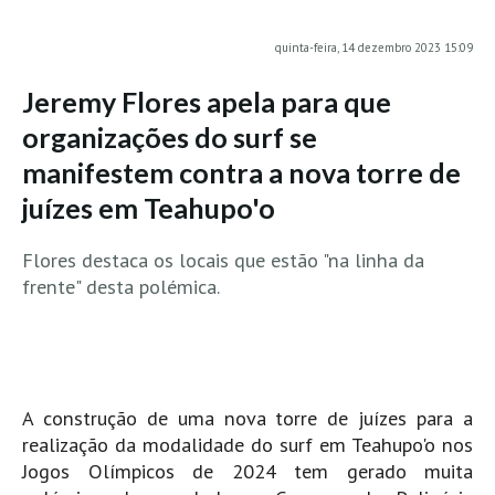
MINHO
quinta-feira, 14 dezembro 2023 15:09
Moledo HD
Jeremy Flores apela para que
Vila Praia de Âncora HD
organizações do surf se
Viana do Castelo HD
manifestem contra a nova torre de
Viana Pontão HD
juízes em Teahupo'o
Ofir
GRANDE PORTO
Flores destaca os locais que estão "na linha da
Aguçadoura HD
frente" desta polémica.
Póvoa de Varzim
Póvoa de Varzim - Ferrari HD
Azurara HD
Praia de Árvore - Areal HD
A construção de uma nova torre de juízes para a
Mindelo
realização da modalidade do surf em Teahupo'o nos
Jogos Olímpicos de 2024 tem gerado muita
Mindelo meia laranja HD