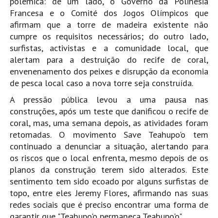
polémica: de um lado, o Governo da Polinésia
Pedras do Corgo - Melanina HD
Francesa e o Comité dos Jogos Olímpicos que
Cabo do Mundo HD
afirmam que a torre de madeira existente não
cumpre os requisitos necessários; do outro lado,
Leça - L'Kodak (Aterro) HD
surfistas, activistas e a comunidade local, que
Leça da Palmeira HD
alertam para a destruição do recife de coral,
Leça da Palmeira bar Oscar HD
envenenamento dos peixes e disrupção da economia
Matosinhos HD
de pesca local caso a nova torre seja construída.
Matosinhos - Vagas Bar HD
A pressão pública levou a uma pausa nas
construções, após um teste que danificou o recife de
Cabedelo do Porto
coral, mas, uma semana depois, as atividades foram
Espinho HD
retomadas. O movimento Save Teahupo'o tem
Espinho vista aérea HD
continuado a denunciar a situação, alertando para
Espinho - Silvalde HD
os riscos que o local enfrenta, mesmo depois de os
planos da construção terem sido alterados. Este
AVEIRO
sentimento tem sido ecoado por alguns surfistas de
Cortegaça (Vila do Surf) HD
topo, entre eles Jeremy Flores, afirmando nas suas
Cortegaça Onda Pontão HD
redes sociais que é preciso encontrar uma forma de
Praia da Barra Norte HD
garantir que "Teahupo'o permaneça Teahupo'o".