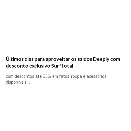
Vídeos
Nacional
Internacional
Exclusivos
Fotogaleria
Nacional
Últimos dias para aproveitar os saldos Deeply com
Internacional
desconto exclusivo Surftotal
Exclusivas
com descontos até 35% em fatos, roupa e acessórios,
Guia De Praias
disponíveis…
Norte
Grande Porto
Costa de Prata
Oeste
Grande Lisboa