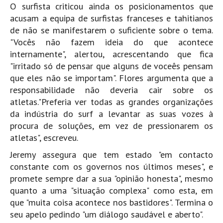
O surfista criticou ainda os posicionamentos que
Boardriders Ericeira HD
acusam a equipa de surfistas franceses e tahitianos
Ericeira Praias Sul HD
de não se manifestarem o suficiente sobre o tema.
"Vocês não fazem ideia do que acontece
Foz do Lizandro
internamente", alertou, acrescentando que fica
SINTRA
"irritado só de pensar que alguns de voceês pensam
Praia Grande HD
que eles não se importam". Flores argumenta que a
responsabilidade não deveria cair sobre os
Praia Grande Panorâmica HD
atletas."Preferia ver todas as grandes organizações
LINHA DE CASCAIS/ESTORIL
da indústria do surf a levantar as suas vozes à
Guincho Norte
procura de soluções, em vez de pressionarem os
São Pedro do estoril
atletas", escreveu.
Parede
Jeremy assegura que tem estado "em contacto
Carcavelos HD
constante com os governos nos últimos meses", e
promete sempre dar a sua "opinião honesta", mesmo
Carcavelos Secret HD
quanto a uma "situação complexa" como esta, em
Carcavelos - Calhau
que "muita coisa acontece nos bastidores". Termina o
COSTA DA CAPARICA HD
seu apelo pedindo "um diálogo saudável e aberto".