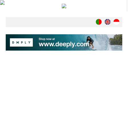
Notícias
Nacionais
Internacionais
Ambiente
Exclusivos
História
INDÚSTRIA
Nacional
Internacional
Exclusivos
Agenda de Eventos
Crónicas
Câmaras & Report