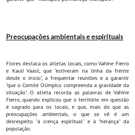
Mira
FIGUEIRA DA FOZ
Praia do Cabedelo HD
NAZARÉ
Preocupações ambientais e espirituais
Nazaré panoramica praia norte
Nazaré HD
Nazaré Praias Sul
Flores destaca os atletas locais, como Vahine Fierro
e Kauli Vaast, que "estiveram na linha da frente
PENICHE
desde o início", a frequentar reuniões e a garantir
Peniche - Consolação Norte HD
"que o Comité Olímpico compreenda a gravidade da
Peniche Supertubos HD
situação". O atleta recorda as palavras de Vahine
SANTA CRUZ
Fierro, quando explicou que o território em questão
é sagrado para os locais, e que, mais do que as
Praia do Navio HD
preocupações ambientais, o que se vê é um
ERICEIRA HD
desrespeito "à crença espiritual" e à "herança" da
Ericeira HD
população.
Ericeira - Ribeira D'Ilhas HD