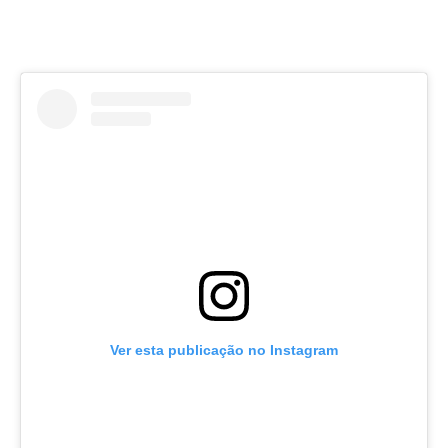
Costa da Caparica - C.I.Surf HD
Costa da Caparica - Praia Norte HD
Costa da Caparica - Praia CDS - HD
Costa da Caparica - Marcelino Beach Cafe HD
Costa da Caparica - Fonte da Telha HD
ALENTEJO / ALGARVE
Monte Clérigo HD - O sargo
Quarteira
Faro HD
Faro Surf Spot HD
Fuzeta
Fuzeta Vista Mar HD
Ver esta publicação no Instagram
MADEIRA
Machico HD
Laje, Contreiras e Ribeira da Janela HD