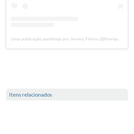
Seixal HD
BALI / INDONÉSIA
Bali - Kuta e Kuta Reef HD
Bali - Keramas HD
Uma publicação partilhada por Jeremy Flores (@floresjeremy)
Bali - Uluwatu HD
Ver Todas
Entrevistas
Nacionais
Internacionais
Exclusivas
Itens relacionados
Perfil da semana
Análises
Podcast Pulsar do Surf
Opinião