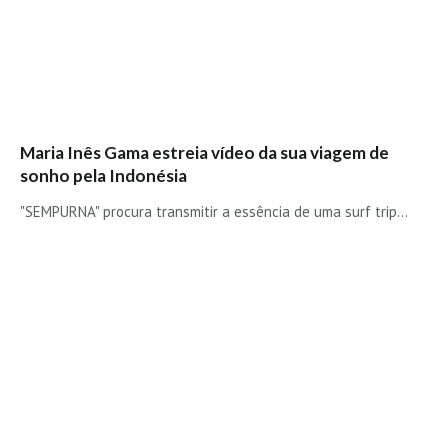
Alentejo
Algarve
Loja
Pranchas
Maria Inês Gama estreia vídeo da sua viagem de
Acessórios de Surf
sonho pela Indonésia
SurfWear
"SEMPURNA" procura transmitir a essência de uma surf trip...
Skate
Acessórios de moda
Cursos de Shape
Contactos
Contactos Surftotal