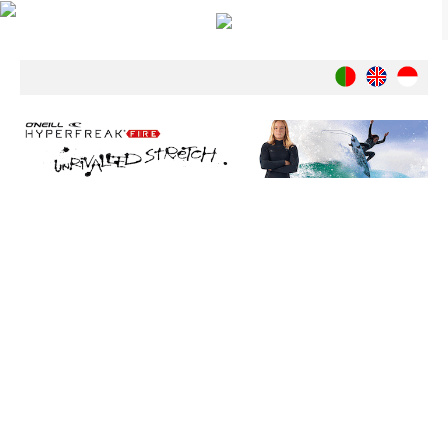
Notícias
Nacionais
Internacionais
Ambiente
Exclusivos
História
INDÚSTRIA
Nacional
Internacional
Exclusivos
Agenda de Eventos
Crónicas
Câmaras & Report