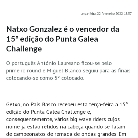
MINHO
terça-feira, 22 fevereiro 2022 18:57
Moledo HD
Natxo Gonzalez é o vencedor da
Vila Praia de Âncora HD
15º edição do Punta Galea
Viana do Castelo HD
Challenge
Viana Pontão HD
Ofir
O português António Laureano ficou-se pelo
GRANDE PORTO
primeiro round e Miguel Blanco seguiu para as finais
Aguçadoura HD
colocando-se como 5º colocado.
Póvoa de Varzim
Póvoa de Varzim - Ferrari HD
Azurara HD
Getxo, no País Basco recebeu esta terça-feira a 15º
edição do Punta Galea Challenge e,
Praia de Árvore - Areal HD
consequentemente, vários big wave riders cujos
Mindelo
nome já estão retidos na cabeça quando se falam
Mindelo meia laranja HD
de campeonatos de remada de ondas grandes. Em