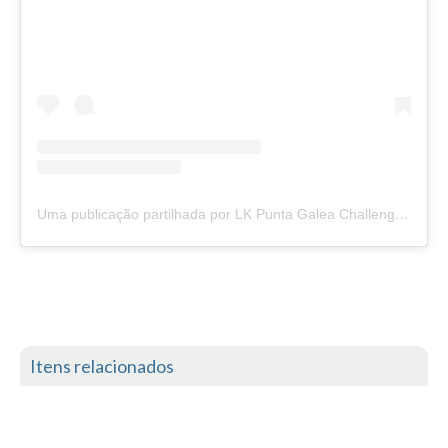
Seixal HD
BALI / INDONÉSIA
Bali - Kuta e Kuta Reef HD
Bali - Keramas HD
Bali - Uluwatu HD
Ver Todas
Entrevistas
Uma publicação partilhada por LK Punta Galea Challenge (@puntagaleachallenge)
Nacionais
Internacionais
Exclusivas
Perfil da semana
Análises
Itens relacionados
Podcast Pulsar do Surf
Opinião