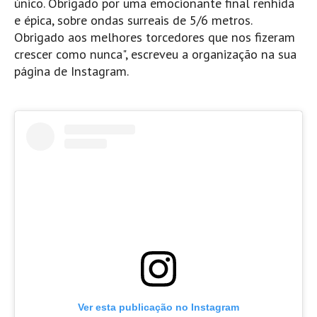
único. Obrigado por uma emocionante final renhida
Costa da Caparica - C.I.Surf HD
e épica, sobre ondas surreais de 5/6 metros.
Costa da Caparica - Praia Norte HD
Obrigado aos melhores torcedores que nos fizeram
Costa da Caparica - Praia CDS - HD
crescer como nunca", escreveu a organização na sua
Costa da Caparica - Marcelino Beach Cafe HD
página de Instagram.
Costa da Caparica - Fonte da Telha HD
ALENTEJO / ALGARVE
Monte Clérigo HD - O sargo
Quarteira
Faro HD
Faro Surf Spot HD
Fuzeta
Fuzeta Vista Mar HD
MADEIRA
Machico HD
Laje, Contreiras e Ribeira da Janela HD
Ver esta publicação no Instagram