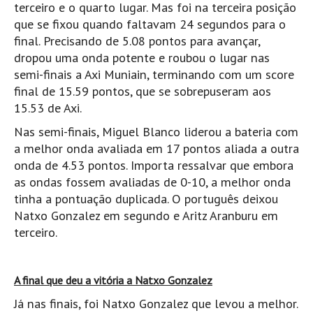
terceiro e o quarto lugar. Mas foi na terceira posição
Mira
que se fixou quando faltavam 24 segundos para o
FIGUEIRA DA FOZ
final. Precisando de 5.08 pontos para avançar,
dropou uma onda potente e roubou o lugar nas
Praia do Cabedelo HD
semi-finais a Axi Muniain, terminando com um score
NAZARÉ
final de 15.59 pontos, que se sobrepuseram aos
Nazaré panoramica praia norte
15.53 de Axi.
Nazaré HD
Nas semi-finais, Miguel Blanco liderou a bateria com
Nazaré Praias Sul
a melhor onda avaliada em 17 pontos aliada a outra
onda de 4.53 pontos. Importa ressalvar que embora
PENICHE
as ondas fossem avaliadas de 0-10, a melhor onda
Peniche - Consolação Norte HD
tinha a pontuação duplicada. O português deixou
Peniche Supertubos HD
Natxo Gonzalez em segundo e Aritz Aranburu em
SANTA CRUZ
terceiro.
Praia do Navio HD
ERICEIRA HD
A final que deu a vitória a Natxo Gonzalez
Ericeira HD
Já nas finais, foi Natxo Gonzalez que levou a melhor.
Ericeira - Ribeira D'Ilhas HD