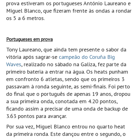
prova estiveram os portugueses António Laureano e
Pedras do Corgo - Melanina HD
Miguel Blanco, que fizeram frente às ondas a rondar
Cabo do Mundo HD
os 5 a 6 metros.
Leça - L'Kodak (Aterro) HD
Leça da Palmeira HD
Portugueses em prova
Leça da Palmeira bar Oscar HD
Tony Laureano, que ainda tem presente o sabor da
Matosinhos HD
vitória após sagrar-se
campeão do Coruña Big
Matosinhos - Vagas Bar HD
Waves
, realizado no sábado na Galiza, fez parte da
Cabedelo do Porto
primeiro bateria a entrar na água. Os heats punham
em confronto 6 atletas, sendo que os primeiros 3
Espinho HD
passavam à ronda seguinte, as semi-finais. Foi perto
Espinho vista aérea HD
do final que o português de apenas 19 anos, dropou
Espinho - Silvalde HD
a sua primeira onda, conotada em 4.20 pontos,
ficando assim a precisar de uma onda de backup de
AVEIRO
3.63 pontos para avançar.
Cortegaça (Vila do Surf) HD
Por sua vez, Miguel Blanco entrou no quarto heat
Cortegaça Onda Pontão HD
da primeira ronda. Este dançou entre o segundo, o
Praia da Barra Norte HD