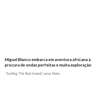
Vídeos
Nacional
Internacional
Exclusivos
Fotogaleria
Nacional
Internacional
Exclusivas
Miguel Blanco embarca em aventura africana à
Guia De Praias
procura de ondas perfeitas e muita exploração
“Surfing The Red Island”, novo filme...
Norte
Grande Porto
Costa de Prata
Oeste
Grande Lisboa