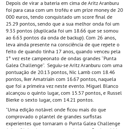
Depois de virar a bateria em cima de Aritz Aranburu
Boardriders Ericeira HD
foi para casa com um troféu e um prize money de 20
000 euros, tendo conquistado um score final de
Ericeira Praias Sul HD
25.29 pontos, sendo que a sua melhor onda foi um
Foz do Lizandro
9.33 pontos (duplicada foi um 18.66 que se somou
SINTRA
ao 6.63 pontos da onda de backup). Com 26 anos,
Praia Grande HD
leva ainda presente na consciência de que repete o
feito de quando tinha 17 anos, quando venceu pela
Praia Grande Panorâmica HD
1º vez este campeonato de ondas grandes “Punta
LINHA DE CASCAIS/ESTORIL
Galea Challenge”. Seguiu-se Aritz Aranburu com uma
Guincho Norte
pontuação de 20.13 pontos, Nic Lamb com 18.46
São Pedro do estoril
pontos, Iker Amatriain com 16.67 pontos, naquela
que foi a primeira vez neste evento. Miguel Blanco
Parede
alcançou o quinto lugar, com 15.57 pontos, e Russel
Carcavelos HD
Bierke o sexto lugar, com 14.21 pontos.
Carcavelos Secret HD
"Uma edição notável onde ficou mais do que
Carcavelos - Calhau
comprovado o plantel de grandes surfistas
COSTA DA CAPARICA HD
experientes que tornaram o Punta Galea Challenge