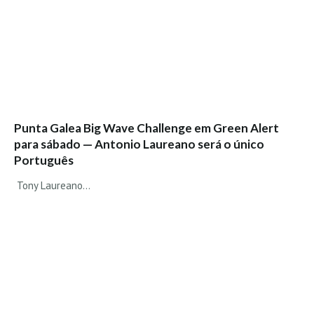
Alentejo
Algarve
Loja
Pranchas
Acessórios de Surf
Punta Galea Big Wave Challenge em Green Alert
SurfWear
para sábado — Antonio Laureano será o único
Skate
Português
Acessórios de moda
Tony Laureano...
Cursos de Shape
Contactos
Contactos Surftotal