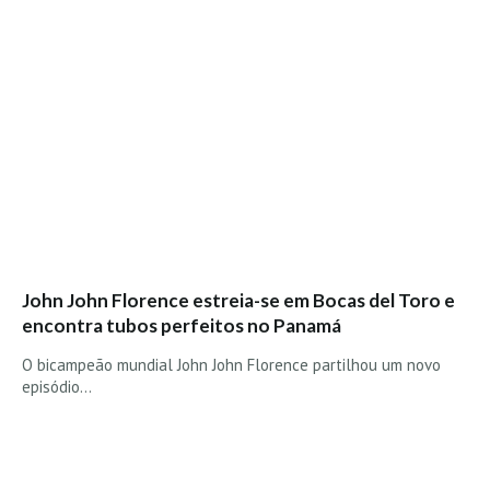
Vídeos
Nacional
Internacional
Exclusivos
Fotogaleria
Nacional
Internacional
Exclusivas
Guia De Praias
John John Florence estreia-se em Bocas del Toro e
encontra tubos perfeitos no Panamá
Norte
O bicampeão mundial John John Florence partilhou um novo
Grande Porto
episódio…
Costa de Prata
Oeste
Grande Lisboa