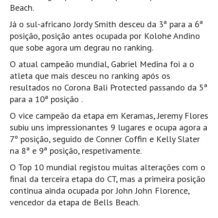
Pedras do Corgo - Melanina HD
Beach.
Cabo do Mundo HD
Já o sul-africano Jordy Smith desceu da 3ª para a 6ª
posição, posição antes ocupada por Kolohe Andino
Leça - L'Kodak (Aterro) HD
que sobe agora um degrau no ranking.
Leça da Palmeira HD
O atual campeão mundial, Gabriel Medina foi a o
Leça da Palmeira bar Oscar HD
atleta que mais desceu no ranking após os
Matosinhos HD
resultados no Corona Bali Protected passando da 5ª
Matosinhos - Vagas Bar HD
para a 10ª posição .
Cabedelo do Porto
O vice campeão da etapa em Keramas, Jeremy Flores
Espinho HD
subiu uns impressionantes 9 lugares e ocupa agora a
7º posição, seguido de Conner Coffin e Kelly Slater
Espinho vista aérea HD
na 8ª e 9ª posição, respetivamente.
Espinho - Silvalde HD
O Top 10 mundial registou muitas alterações com o
AVEIRO
final da terceira etapa do CT, mas a primeira posição
Cortegaça (Vila do Surf) HD
continua ainda ocupada por John John Florence,
Cortegaça Onda Pontão HD
vencedor da etapa de Bells Beach.
Praia da Barra Norte HD