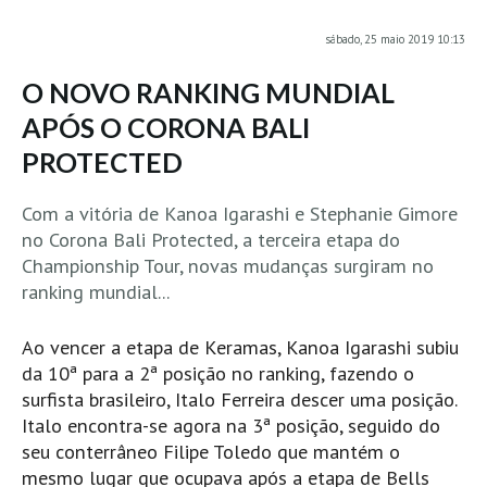
MINHO
sábado, 25 maio 2019 10:13
Moledo HD
O NOVO RANKING MUNDIAL
Vila Praia de Âncora HD
APÓS O CORONA BALI
Viana do Castelo HD
PROTECTED
Viana Pontão HD
Ofir
Com a vitória de Kanoa Igarashi e Stephanie Gimore
GRANDE PORTO
no Corona Bali Protected, a terceira etapa do
Aguçadoura HD
Championship Tour, novas mudanças surgiram no
ranking mundial...
Póvoa de Varzim
Póvoa de Varzim - Ferrari HD
Ao vencer a etapa de Keramas, Kanoa Igarashi subiu
Azurara HD
da 10ª para a 2ª posição no ranking, fazendo o
surfista brasileiro, Italo Ferreira descer uma posição.
Praia de Árvore - Areal HD
Italo encontra-se agora na 3ª posição, seguido do
Mindelo
seu conterrâneo Filipe Toledo que mantém o
Mindelo meia laranja HD
mesmo lugar que ocupava após a etapa de Bells