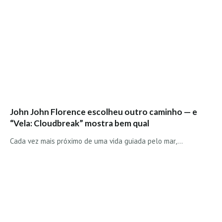
Alentejo
Algarve
Loja
Pranchas
Acessórios de Surf
SurfWear
Skate
John John Florence escolheu outro caminho — e
Acessórios de moda
“Vela: Cloudbreak” mostra bem qual
Cursos de Shape
Cada vez mais próximo de uma vida guiada pelo mar,…
Contactos
Contactos Surftotal