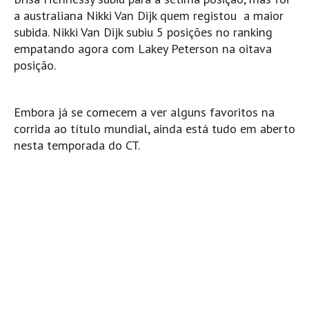
Costa da Caparica - C.I.Surf HD
a australiana Nikki Van Dijk quem registou a maior
Costa da Caparica - Praia Norte HD
subida. Nikki Van Dijk subiu 5 posições no ranking
Costa da Caparica - Praia CDS - HD
empatando agora com Lakey Peterson na oitava
posição.
Costa da Caparica - Marcelino Beach Cafe HD
Costa da Caparica - Fonte da Telha HD
ALENTEJO / ALGARVE
Embora já se comecem a ver alguns favoritos na
corrida ao título mundial, ainda está tudo em aberto
Monte Clérigo HD - O sargo
nesta temporada do CT.
Quarteira
Faro HD
Faro Surf Spot HD
Fuzeta
Fuzeta Vista Mar HD
MADEIRA
Machico HD
Laje, Contreiras e Ribeira da Janela HD