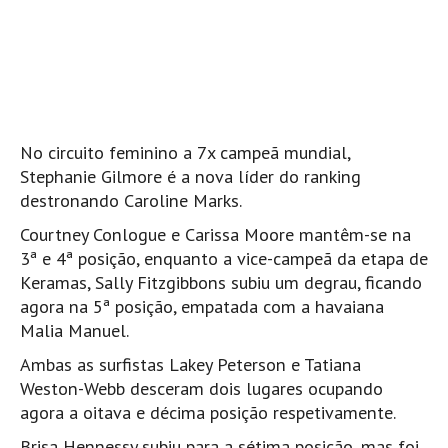
Boardriders Ericeira HD
Ericeira Praias Sul HD
Foz do Lizandro
SINTRA
Praia Grande HD
No circuito feminino a 7x campeã mundial,
Stephanie Gilmore é a nova líder do ranking
Praia Grande Panorâmica HD
destronando Caroline Marks.
LINHA DE CASCAIS/ESTORIL
Courtney Conlogue e Carissa Moore mantêm-se na
Guincho Norte
3ª e 4ª posição, enquanto a vice-campeã da etapa de
São Pedro do estoril
Keramas, Sally Fitzgibbons subiu um degrau, ficando
Parede
agora na 5ª posição, empatada com a havaiana
Malia Manuel.
Carcavelos HD
Carcavelos Secret HD
Ambas as surfistas Lakey Peterson e Tatiana
Weston-Webb desceram dois lugares ocupando
Carcavelos - Calhau
agora a oitava e décima posição respetivamente.
COSTA DA CAPARICA HD
Brisa Hennessy subiu para a sétima posição, mas foi