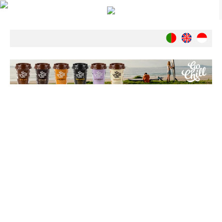
Notícias
Nacionais
Internacionais
Ambiente
Exclusivos
História
INDÚSTRIA
Nacional
Internacional
Exclusivos
Agenda de Eventos
Crónicas
Câmaras & Report