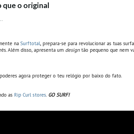
que o original
s…
emente na
Surftotal
, prepara-se para revolucionar as tuas surf
arés. Além disso, apresenta um
design
tão pequeno que nem va
poderes agora proteger o teu relógio por baixo do fato.
indo as
Rip Curl stores
.
GO SURF!