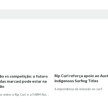
Rip Curl reforça apoio ao Aust
o vs competição: o futuro
Indigenous Surfing Titles
 das marcas) pode estar na
ção
A importância da inclusão no surf.
o entre a Rip Curl e a FARM Rio…