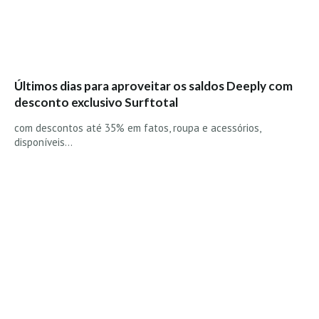
Alentejo
Algarve
Loja
Últimos dias para aproveitar os saldos Deeply com
Pranchas
desconto exclusivo Surftotal
Acessórios de Surf
com descontos até 35% em fatos, roupa e acessórios,
SurfWear
disponíveis…
Skate
Acessórios de moda
Cursos de Shape
Contactos
Contactos Surftotal