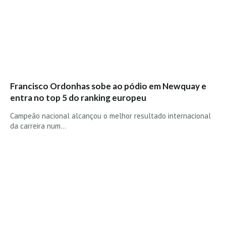
Vídeos
Nacional
Internacional
Exclusivos
Fotogaleria
Francisco Ordonhas sobe ao pódio em Newquay e
Nacional
entra no top 5 do ranking europeu
Internacional
Campeão nacional alcançou o melhor resultado internacional
Exclusivas
da carreira num…
Guia De Praias
Norte
Grande Porto
Costa de Prata
Oeste
Grande Lisboa