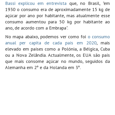
Bassi explicou em entrevista
que, no Brasil, "em
Pedras do Corgo - Melanina HD
1930 o consumo era de aproximadamente 15 kg de
Cabo do Mundo HD
açúcar por ano por habitante, mas atualmente esse
Leça - L'Kodak (Aterro) HD
consumo aumentou para 50 kg por habitante ao
Leça da Palmeira HD
ano, de acordo com a Embrapa".
Leça da Palmeira bar Oscar HD
No mapa abaixo, podemos ver como foi
o consumo
anual per capita de cada país em 2020
, mais
Matosinhos HD
elevado em países como a Polónia, a Bélgica, Cuba
Matosinhos - Vagas Bar HD
ou a Nova Zelândia. Actualmente, os EUA são país
Cabedelo do Porto
que mais consome açúcar no mundo, seguidos da
Espinho HD
Alemanha em 2º e da Holanda em 3º.
Espinho vista aérea HD
Espinho - Silvalde HD
AVEIRO
Cortegaça (Vila do Surf) HD
Cortegaça Onda Pontão HD
Praia da Barra Norte HD