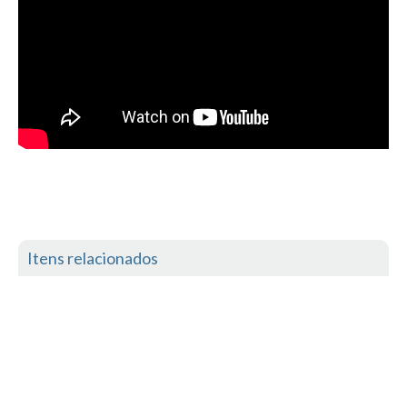
Seixal HD
BALI / INDONÉSIA
Bali - Kuta e Kuta Reef HD
Bali - Keramas HD
Bali - Uluwatu HD
Ver Todas
Entrevistas
Nacionais
Internacionais
Itens relacionados
Exclusivas
Perfil da semana
Análises
Podcast Pulsar do Surf
Opinião