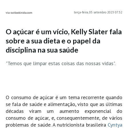
MINHO
terça-feira, 05 setembro 2023 07:52
via outlookinida.com
Moledo HD
Vila Praia de Âncora HD
O açúcar é um vício, Kelly Slater fala
Viana do Castelo HD
sobre a sua dieta e o papel da
Viana Pontão HD
disciplina na sua saúde
Ofir
GRANDE PORTO
"Temos que limpar estas coisas das nossas vidas".
Aguçadoura HD
Póvoa de Varzim
Póvoa de Varzim - Ferrari HD
Azurara HD
O consumo de açúcar é um tema recorrente quando
se fala de saúde e alimentação, visto que as últimas
Praia de Árvore - Areal HD
décadas viram um aumento exponencial do
Mindelo
consumo de açúcar, e, consequentemente, de vários
Mindelo meia laranja HD
problemas de saúde. A nutricionista brasileira
Cyntya