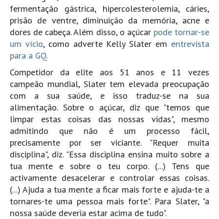
fermentação gástrica, hipercolesterolemia, cáries,
Boardriders Ericeira HD
prisão de ventre, diminuição da memória, acne e
Ericeira Praias Sul HD
dores de cabeça. Além disso, o açúcar
pode tornar-se
um vício
, como adverte Kelly Slater em
entrevista
Foz do Lizandro
para a GQ.
SINTRA
Competidor da elite aos 51 anos e 11 vezes
Praia Grande HD
campeão mundial, Slater tem elevada preocupação
Praia Grande Panorâmica HD
com a sua saúde, e isso traduz-se na sua
LINHA DE CASCAIS/ESTORIL
alimentação. Sobre o açúcar, diz que "temos que
Guincho Norte
limpar estas coisas das nossas vidas", mesmo
admitindo que não é um processo fácil,
São Pedro do estoril
precisamente por ser viciante. "Requer muita
Parede
disciplina", diz. "Essa disciplina ensina muito sobre a
Carcavelos HD
tua mente e sobre o teu corpo. (...) Tens que
activamente desacelerar e controlar essas coisas.
Carcavelos Secret HD
(...) Ajuda a tua mente a ficar mais forte e ajuda-te a
Carcavelos - Calhau
tornares-te uma pessoa mais forte". Para Slater, "a
COSTA DA CAPARICA HD
nossa saúde deveria estar acima de tudo".