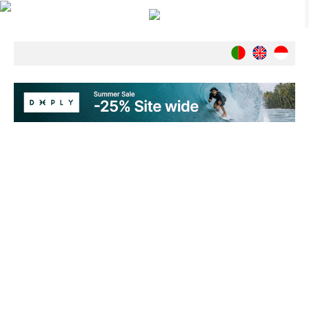
Notícias
Nacionais
Internacionais
Ambiente
Exclusivos
História
INDÚSTRIA
Nacional
Internacional
Exclusivos
Agenda de Eventos
Crónicas
Câmaras & Report