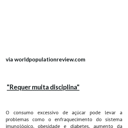
Mira
FIGUEIRA DA FOZ
Praia do Cabedelo HD
NAZARÉ
Nazaré panoramica praia norte
Nazaré HD
Nazaré Praias Sul
via worldpopulationreview.com
PENICHE
Peniche - Consolação Norte HD
Peniche Supertubos HD
"Requer muita disciplina"
SANTA CRUZ
Praia do Navio HD
ERICEIRA HD
O consumo excessivo de açúcar pode levar a
Ericeira HD
problemas como o enfraquecimento do sistema
imunológico, obesidade e diabetes, aumento da
Ericeira - Ribeira D'Ilhas HD