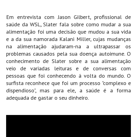
Costa da Caparica - C.I.Surf HD
Costa da Caparica - Praia Norte HD
Em entrevista com Jason Gilbert, profissional de
Costa da Caparica - Praia CDS - HD
saúde da WSL, Slater fala sobre como mudar a sua
Costa da Caparica - Marcelino Beach Cafe HD
alimentação foi uma decisão que mudou a sua vida
e a da sua namorada Kalani Miller, cujas mudanças
Costa da Caparica - Fonte da Telha HD
na alimentação ajudaram-na a ultrapassar os
ALENTEJO / ALGARVE
problemas causados pela sua doença autoimune. O
Monte Clérigo HD - O sargo
conhecimento de Slater sobre a sua alimentação
Quarteira
veio de variadas leituras e de conversas com
pessoas que foi conhecendo á volta do mundo. O
Faro HD
surfista reconhece que foi um processo "complexo e
Faro Surf Spot HD
dispendioso", mas para ele, a saúde é a forma
Fuzeta
adequada de gastar o seu dinheiro.
Fuzeta Vista Mar HD
MADEIRA
Machico HD
Laje, Contreiras e Ribeira da Janela HD