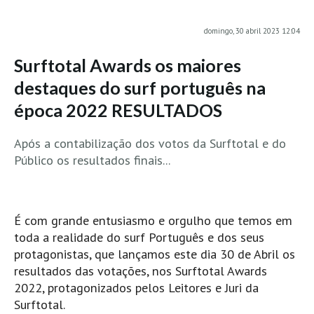
MINHO
domingo, 30 abril 2023 12:04
Moledo HD
Surftotal Awards os maiores
Vila Praia de Âncora HD
destaques do surf português na
Viana do Castelo HD
época 2022 RESULTADOS
Viana Pontão HD
Ofir
Após a contabilização dos votos da Surftotal e do
GRANDE PORTO
Público os resultados finais...
Aguçadoura HD
Póvoa de Varzim
Póvoa de Varzim - Ferrari HD
É com grande entusiasmo e orgulho que temos em
Azurara HD
toda a realidade do surf Português e dos seus
protagonistas, que lançamos este dia 30 de Abril os
Praia de Árvore - Areal HD
resultados das votações, nos Surftotal Awards
Mindelo
2022, protagonizados pelos Leitores e Juri da
Mindelo meia laranja HD
Surftotal.