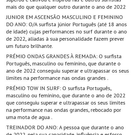
mais do que qualquer outro durante o ano de 2022
Boardriders Ericeira HD
JUNIOR EM ASCENSÃO MASCULINO E FEMININO
Ericeira Praias Sul HD
DO ANO: O/A surfista júnior Português (até 18 anos
Foz do Lizandro
de idade) cujas performances no surf durante o ano
SINTRA
de 2022, aliadas à sua personalidade fazem prever
Praia Grande HD
um futuro brilhante.
Praia Grande Panorâmica HD
PRÉMIO ONDAS GRANDES À REMADA: O surfista
LINHA DE CASCAIS/ESTORIL
Português, masculino ou feminino, que durante o
ano de 2022 conseguiu superar e ultrapassar os seus
Guincho Norte
limites na performance nas ondas grandes .
São Pedro do estoril
PRÉMIO TOW IN SURF: O surfista Português,
Parede
masculino ou feminino, que durante o ano de 2022
Carcavelos HD
que conseguiu superar e ultrapassar os seus limites
Carcavelos Secret HD
na performance nas ondas grandes, rebocado por
uma mota de agua .
Carcavelos - Calhau
TREINADOR DO ANO: A pessoa que durante o ano
COSTA DA CAPARICA HD
de 2022, pela sua capacidade, influência e esforço,