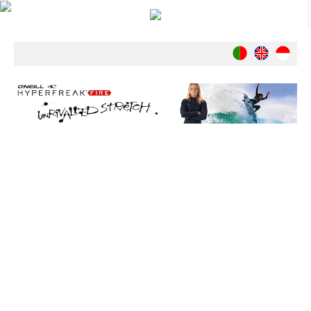
Notícias
Nacionais
Internacionais
Ambiente
Exclusivos
História
INDÚSTRIA
Nacional
Internacional
Exclusivos
Agenda de Eventos
Crónicas
Câmaras & Report