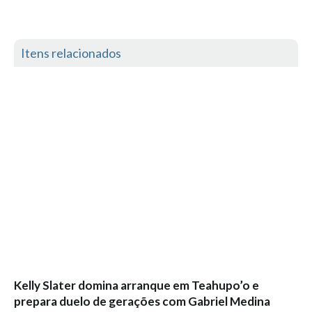
Alentejo
Algarve
Itens relacionados
Loja
Pranchas
Acessórios de Surf
SurfWear
Skate
Acessórios de moda
Cursos de Shape
Contactos
Contactos Surftotal
Kelly Slater domina arranque em Teahupo’o e
prepara duelo de gerações com Gabriel Medina