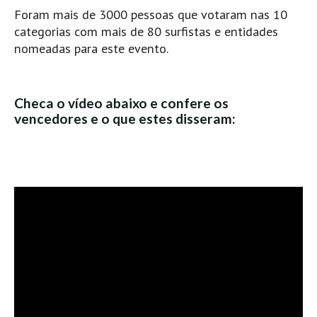
Pedras do Corgo - Melanina HD
Foram mais de 3000 pessoas que votaram nas 10
Cabo do Mundo HD
categorias com mais de 80 surfistas e entidades
nomeadas para este evento.
Leça - L'Kodak (Aterro) HD
Leça da Palmeira HD
Leça da Palmeira bar Oscar HD
Checa o vídeo abaixo e confere os
vencedores e o que estes disseram:
Matosinhos HD
Matosinhos - Vagas Bar HD
Cabedelo do Porto
Espinho HD
Espinho vista aérea HD
Espinho - Silvalde HD
AVEIRO
Cortegaça (Vila do Surf) HD
Cortegaça Onda Pontão HD
Praia da Barra Norte HD