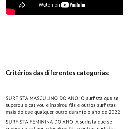
Mira
FIGUEIRA DA FOZ
Praia do Cabedelo HD
NAZARÉ
Nazaré panoramica praia norte
Nazaré HD
Nazaré Praias Sul
PENICHE
Critérios das diferentes categorias:
Peniche - Consolação Norte HD
Peniche Supertubos HD
SANTA CRUZ
SURFISTA MASCULINO DO ANO: O surfista que se
Praia do Navio HD
superou e cativou e inspirou fãs e outros surfistas
ERICEIRA HD
mais do que qualquer outro durante o ano de 2022
Ericeira HD
SURFISTA FEMININA DO ANO: A surfista que se
Ericeira - Ribeira D'Ilhas HD
superou e cativou e inspirou fãs e outros surfistas