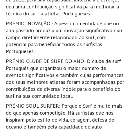
Costa da Caparica - C.I.Surf HD
deu uma contribuição significativa para melhorar a
Costa da Caparica - Praia Norte HD
técnica do surf a atletas Portugueses.
Costa da Caparica - Praia CDS - HD
PRÉMIO INOVAÇÃO - A pessoa ou entidade que no
Costa da Caparica - Marcelino Beach Cafe HD
ano passado produziu um inovação significativa num
campo diretamente relacionado ao surf, com
Costa da Caparica - Fonte da Telha HD
potencial para beneficiar todos os surfistas
ALENTEJO / ALGARVE
Portugueses.
Monte Clérigo HD - O sargo
PRÉMIO CLUBE DE SURF DO ANO: O clube de surf
Quarteira
Português que organizou o maior numero de
Faro HD
eventos significativos e também cujas performances
Faro Surf Spot HD
dos seus melhores atletas foram acompanhadas por
contribuições de diversa índole para o benefício do
Fuzeta
surf na sua comunidade local.
Fuzeta Vista Mar HD
PRÉMIO SOUL SURFER: Porque o Surf é muito mais
MADEIRA
do que apenas competição. Há surfistas que nos
Machico HD
inspiram pelo estilo de vida, coragem, defesa do
Laje, Contreiras e Ribeira da Janela HD
oceano e também pela capacidade de auto