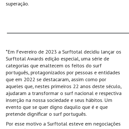
superação.
Seixal HD
BALI / INDONÉSIA
Bali - Kuta e Kuta Reef HD
_____________________________________________________
Bali - Keramas HD
Bali - Uluwatu HD
Ver Todas
*Em Fevereiro de 2023 a Surftotal decidiu lançar os
Entrevistas
Surftotal Awards edição especial, uma série de
categorias que enaltecem os feitos do surf
Nacionais
português, protagonizados por pessoas e entidades
Internacionais
que em 2022 se destacaram, assim como por
aqueles que, nestes primeiros 22 anos deste século,
Exclusivas
ajudaram a transformar o surf nacional e respectiva
Perfil da semana
inserção na nossa sociedade e seus hábitos. Um
Análises
evento que se quer digno daquilo que é e que
Podcast Pulsar do Surf
pretende dignificar o surf português.
Opinião
Por esse motivo a Surftotal esteve em negociações