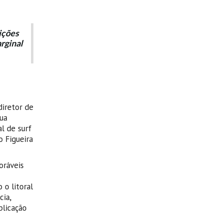
ições
rginal
iretor de
ua
l de surf
o Figueira
oráveis
 o litoral
cia,
blicação