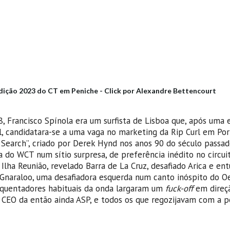
ção 2023 do CT em Peniche - Click por Alexandre Bettencourt
Francisco Spínola era um surfista de Lisboa que, após uma e
 candidatara-se a uma vaga no marketing da Rip Curl em Por
e Search”, criado por Derek Hynd nos anos 90 do século passad
 do WCT num sítio surpresa, de preferência inédito no circuit
 Ilha Reunião, revelado Barra de La Cruz, desafiado Arica e en
 Gnaraloo, uma desafiadora esquerda num canto inóspito do O
frequentadores habituais da onda largaram um
fuck-off
em direç
r, CEO da então ainda ASP, e todos os que regozijavam com a p