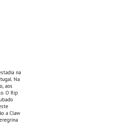
stadia na
tugal. Na
o, aos
o. O Rip
tubado
este
ão a Claw
eregrina