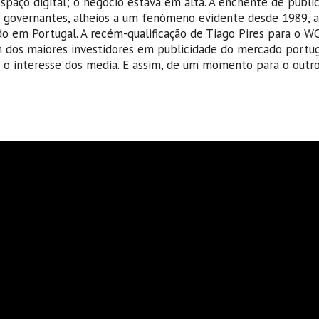
espaço digital; o negócio estava em alta. A enchente de públ
s governantes, alheios a um fenómeno evidente desde 1989, 
do em Portugal. A recém-qualificação de Tiago Pires para o W
dos maiores investidores em publicidade do mercado portugu
 o interesse dos media. E assim, de um momento para o outro,