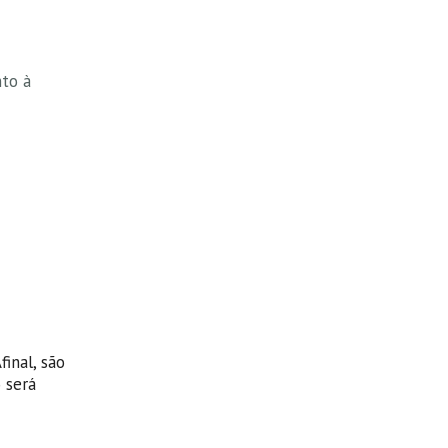
nto à
inal, são
 será