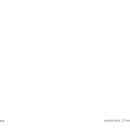
quarta-feira, 29 m
stre