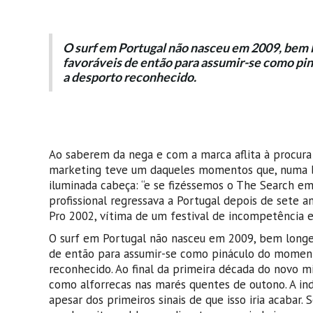
O surf em Portugal não nasceu em 2009, bem l
favoráveis de então para assumir-se como pi
a desporto reconhecido.
Ao saberem da nega e com a marca aflita à procura
marketing teve um daqueles momentos que, numa ba
iluminada cabeça: “e se fizéssemos o The Search em
profissional regressava a Portugal depois de sete a
Pro 2002, vítima de um festival de incompetência 
O surf em Portugal não nasceu em 2009, bem longe d
de então para assumir-se como pináculo do moment
reconhecido.
Ao final da primeira década do novo mil
como alforrecas nas marés quentes de outono. A indú
apesar dos primeiros sinais de que isso iria acabar.