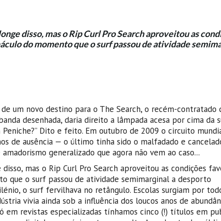
onge disso, mas o Rip Curl Pro Search aproveitou as cond
náculo do momento que o surf passou de atividade semima
 de um novo destino para o The Search, o recém-contratado d
nda desenhada, daria direito a lâmpada acesa por cima da s
 Peniche?” Dito e feito. Em outubro de 2009 o circuito mundia
nos de ausência — o último tinha sido o malfadado e cancelad
e amadorismo generalizado que agora não vem ao caso...
isso, mas o Rip Curl Pro Search aproveitou as condições fav
o que o surf passou de atividade semimarginal a desporto
énio, o surf fervilhava no retângulo. Escolas surgiam por todo
stria vivia ainda sob a influência dos loucos anos de abundân
 Só em revistas especializadas tínhamos cinco (!) títulos em pu