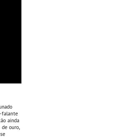
tunado
-falante
tão ainda
 de ouro,
ase