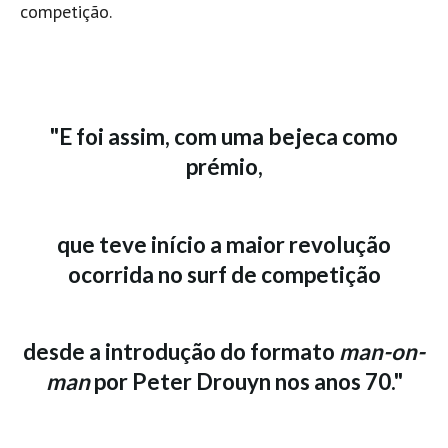
competição.
Boardriders Ericeira HD
Ericeira Praias Sul HD
Foz do Lizandro
SINTRA
"E foi assim, com uma bejeca como
Praia Grande HD
prémio,
Praia Grande Panorâmica HD
LINHA DE CASCAIS/ESTORIL
Guincho Norte
que teve início a maior revolução
São Pedro do estoril
ocorrida no surf de competição
Parede
Carcavelos HD
desde a introdução do formato
man-on-
Carcavelos Secret HD
man
por Peter Drouyn nos anos 70."
Carcavelos - Calhau
COSTA DA CAPARICA HD