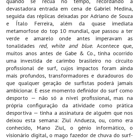
quando se recua no tempo, recordando a
Mira
devastadora entrada em cena de Gabriel Medina,
seguida das réplicas deixadas por Adriano de Souza
FIGUEIRA DA FOZ
e Ítalo Ferreira, além da quase imediata
Praia do Cabedelo HD
metamorfose do top 10 mundial, que passou a ter
NAZARÉ
verde e amarelo onde antes imperavam as
Nazaré panoramica praia norte
tonalidades
red, white and blue.
Acontece que,
muitos anos antes de Gabe & Co., tinha ocorrido
Nazaré HD
uma investida de carimbo brasileiro no circuito
Nazaré Praias Sul
profissional de surf, cujos impactos foram ainda
PENICHE
mais profundos, transformadores e duradouros do
Peniche - Consolação Norte HD
que qualquer geração de surfistas poderá jamais
ambicionar. E esse momento definidor do surf como
Peniche Supertubos HD
desporto — não só a nível profissional, mas na
SANTA CRUZ
própria configuração da atividade como prática
Praia do Navio HD
desportiva — tinha a assinatura de alguém que nos
ERICEIRA HD
deixou esta semana: Ziul Andueza, ou, como era
conhecido, Mano Ziul, o génio informático, o
Ericeira HD
visionário digital, o mago fazedor de chuva do surf-
Ericeira - Ribeira D'Ilhas HD