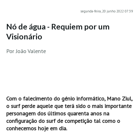
MINHO
segunda-feira, 20 junho 2022 07:39
Moledo HD
Nó de água - Requiem por um
Vila Praia de Âncora HD
Visionário
Viana do Castelo HD
Viana Pontão HD
Por João Valente
Ofir
GRANDE PORTO
Aguçadoura HD
Póvoa de Varzim
Póvoa de Varzim - Ferrari HD
Com o falecimento do génio informático, Mano Ziul,
Azurara HD
o surf perde aquele que terá sido o mais importante
personagem dos últimos quarenta anos na
Praia de Árvore - Areal HD
configuração do surf de competição tal como o
Mindelo
conhecemos hoje em dia.
Mindelo meia laranja HD