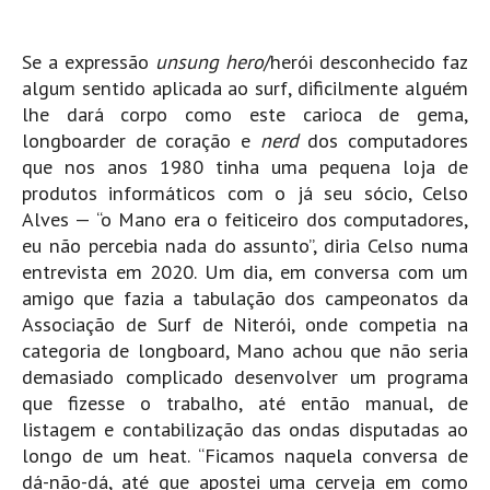
Costa da Caparica - C.I.Surf HD
Costa da Caparica - Praia Norte HD
Se a expressão
unsung hero
/herói desconhecido faz
Costa da Caparica - Praia CDS - HD
algum sentido aplicada ao surf, dificilmente alguém
Costa da Caparica - Marcelino Beach Cafe HD
lhe dará corpo como este carioca de gema,
longboarder de coração e
nerd
dos computadores
Costa da Caparica - Fonte da Telha HD
que nos anos 1980 tinha uma pequena loja de
ALENTEJO / ALGARVE
produtos informáticos com o já seu sócio, Celso
Monte Clérigo HD - O sargo
Alves — “o Mano era o feiticeiro dos computadores,
Quarteira
eu não percebia nada do assunto”, diria Celso numa
entrevista em 2020. Um dia, em conversa com um
Faro HD
amigo que fazia a tabulação dos campeonatos da
Faro Surf Spot HD
Associação de Surf de Niterói, onde competia na
Fuzeta
categoria de longboard, Mano achou que não seria
Fuzeta Vista Mar HD
demasiado complicado desenvolver um programa
que fizesse o trabalho, até então manual, de
MADEIRA
listagem e contabilização das ondas disputadas ao
Machico HD
longo de um heat. “Ficamos naquela conversa de
Laje, Contreiras e Ribeira da Janela HD
dá-não-dá, até que apostei uma cerveja em como