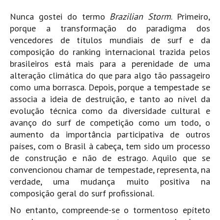
Pedras do Corgo - Melanina HD
Nunca gostei do termo
Brazilian Storm
. Primeiro,
Cabo do Mundo HD
porque a transformação do paradigma dos
Leça - L'Kodak (Aterro) HD
vencedores de títulos mundiais de surf e da
composição do ranking internacional trazida pelos
Leça da Palmeira HD
brasileiros está mais para a perenidade de uma
Leça da Palmeira bar Oscar HD
alteração climática do que para algo tão passageiro
Matosinhos HD
como uma borrasca. Depois, porque a tempestade se
Matosinhos - Vagas Bar HD
associa a ideia de destruição, e tanto ao nível da
evolução técnica como da diversidade cultural e
Cabedelo do Porto
avanço do surf de competição como um todo, o
Espinho HD
aumento da importância participativa de outros
Espinho vista aérea HD
países, com o Brasil à cabeça, tem sido um processo
de construção e não de estrago. Aquilo que se
Espinho - Silvalde HD
convencionou chamar de tempestade, representa, na
AVEIRO
verdade, uma mudança muito positiva na
Cortegaça (Vila do Surf) HD
composição geral do surf profissional.
Cortegaça Onda Pontão HD
No entanto, compreende-se o tormentoso epíteto
Praia da Barra Norte HD