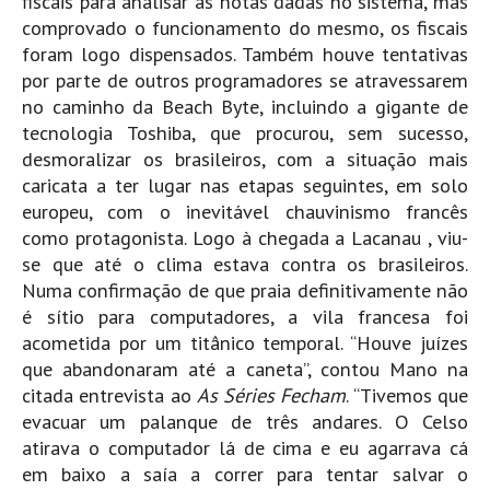
fiscais para analisar as notas dadas no sistema, mas
comprovado o funcionamento do mesmo, os fiscais
foram logo dispensados. Também houve tentativas
por parte de outros programadores se atravessarem
no caminho da Beach Byte, incluindo a gigante de
tecnologia Toshiba, que procurou, sem sucesso,
desmoralizar os brasileiros, com a situação mais
caricata a ter lugar nas etapas seguintes, em solo
europeu, com o inevitável chauvinismo francês
como protagonista. Logo à chegada a Lacanau , viu-
se que até o clima estava contra os brasileiros.
Numa confirmação de que praia definitivamente não
é sítio para computadores, a vila francesa foi
acometida por um titânico temporal. “Houve juízes
que abandonaram até a caneta”, contou Mano na
citada entrevista ao
As Séries Fecham
. “Tivemos que
evacuar um palanque de três andares. O Celso
atirava o computador lá de cima e eu agarrava cá
em baixo a saía a correr para tentar salvar o