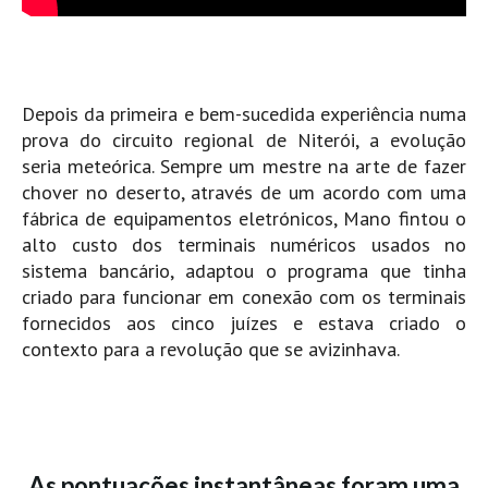
Vídeos
Nacional
Internacional
Depois da primeira e bem-sucedida experiência numa
Exclusivos
prova do circuito regional de Niterói, a evolução
Fotogaleria
seria meteórica. Sempre um mestre na arte de fazer
chover no deserto, através de um acordo com uma
Nacional
fábrica de equipamentos eletrónicos, Mano fintou o
Internacional
alto custo dos terminais numéricos usados no
Exclusivas
sistema bancário, adaptou o programa que tinha
criado para funcionar em conexão com os terminais
Guia De Praias
fornecidos aos cinco juízes e estava criado o
Norte
contexto para a revolução que se avizinhava.
Grande Porto
Costa de Prata
Oeste
Grande Lisboa
As pontuações instantâneas foram uma