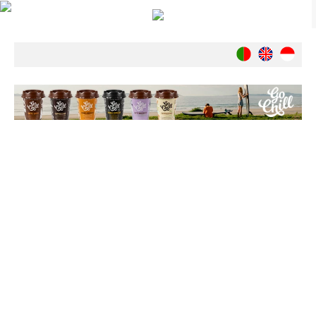
Notícias
Nacionais
Internacionais
Ambiente
Exclusivos
História
INDÚSTRIA
Nacional
Internacional
Exclusivos
Agenda de Eventos
Crónicas
Câmaras & Report