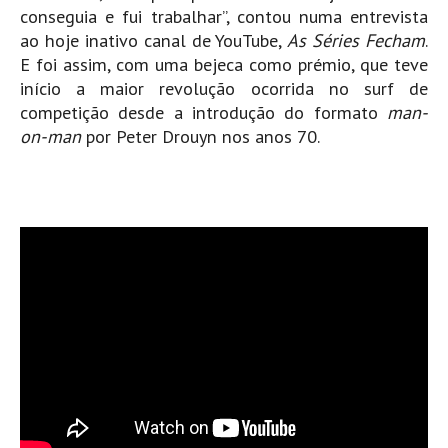
conseguia e fui trabalhar”, contou numa entrevista
Seixal HD
ao hoje inativo canal de YouTube,
As Séries Fecham
.
BALI / INDONÉSIA
E foi assim, com uma bejeca como prémio, que teve
Bali - Kuta e Kuta Reef HD
início a maior revolução ocorrida no surf de
Bali - Keramas HD
competição desde a introdução do formato
man-
on-man
por Peter Drouyn nos anos 70.
Bali - Uluwatu HD
Ver Todas
Entrevistas
Nacionais
Internacionais
Exclusivas
Perfil da semana
Análises
Podcast Pulsar do Surf
Opinião