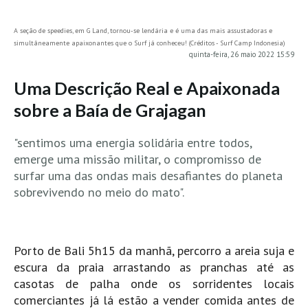
MINHO
A seção de speedies, em G Land, tornou-se lendária e é uma das mais assustadoras e
Moledo HD
simultâneamente apaixonantes que o Surf já conheceu! (Créditos - Surf Camp Indonesia)
quinta-feira, 26 maio 2022 15:59
Vila Praia de Âncora HD
Viana do Castelo HD
Uma Descrição Real e Apaixonada
Viana Pontão HD
sobre a Baía de Grajagan
Ofir
"sentimos uma energia solidária entre todos,
GRANDE PORTO
emerge uma missão militar, o compromisso de
Aguçadoura HD
surfar uma das ondas mais desafiantes do planeta
Póvoa de Varzim
sobrevivendo no meio do mato".
Póvoa de Varzim - Ferrari HD
Azurara HD
Porto de Bali 5h15 da manhã, percorro a areia suja e
Praia de Árvore - Areal HD
escura da praia arrastando as pranchas até as
Mindelo
casotas de palha onde os sorridentes locais
Mindelo meia laranja HD
comerciantes já lá estão a vender comida antes de