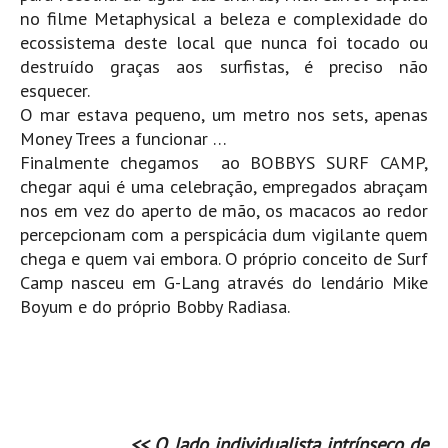
Costa da Caparica - C.I.Surf HD
no filme Metaphysical a beleza e complexidade do
Costa da Caparica - Praia Norte HD
ecossistema deste local que nunca foi tocado ou
destruído graças aos surfistas, é preciso não
Costa da Caparica - Praia CDS - HD
esquecer.
Costa da Caparica - Marcelino Beach Cafe HD
O mar estava pequeno, um metro nos sets, apenas
Costa da Caparica - Fonte da Telha HD
Money Trees a funcionar …
ALENTEJO / ALGARVE
Finalmente chegamos ao BOBBYS SURF CAMP,
chegar aqui é uma celebração, empregados abraçam
Monte Clérigo HD - O sargo
nos em vez do aperto de mão, os macacos ao redor
Quarteira
percepcionam com a perspicácia dum vigilante quem
Faro HD
chega e quem vai embora. O próprio conceito de Surf
Faro Surf Spot HD
Camp nasceu em G-Lang através do lendário Mike
Boyum e do próprio Bobby Radiasa.
Fuzeta
Fuzeta Vista Mar HD
MADEIRA
Machico HD
Laje, Contreiras e Ribeira da Janela HD
<< O lado individualista intrínseco de