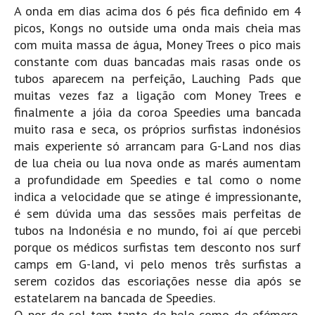
A onda em dias acima dos 6 pés fica definido em 4
Alentejo
picos, Kongs no outside uma onda mais cheia mas
Algarve
com muita massa de água, Money Trees o pico mais
Loja
constante com duas bancadas mais rasas onde os
tubos aparecem na perfeição, Lauching Pads que
Pranchas
muitas vezes faz a ligação com Money Trees e
Acessórios de Surf
finalmente a jóia da coroa Speedies uma bancada
muito rasa e seca, os próprios surfistas indonésios
SurfWear
mais experiente só arrancam para G-Land nos dias
Skate
de lua cheia ou lua nova onde as marés aumentam
Acessórios de moda
a profundidade em Speedies e tal como o nome
Cursos de Shape
indica a velocidade que se atinge é impressionante,
é sem dúvida uma das sessões mais perfeitas de
Contactos
tubos na Indonésia e no mundo, foi aí que percebi
Contactos Surftotal
porque os médicos surfistas tem desconto nos surf
camps em G-land, vi pelo menos três surfistas a
serem cozidos das escoriações nesse dia após se
estatelarem na bancada de Speedies.
O por do sol tem tanto de belo como de efémero,