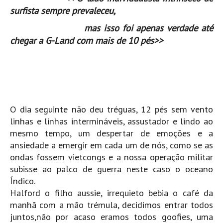
Seixal HD
surfista sempre prevaleceu,
BALI / INDONÉSIA
mas isso foi apenas verdade até
Bali - Kuta e Kuta Reef HD
chegar a G-Land com mais de 10 pés>>
Bali - Keramas HD
Bali - Uluwatu HD
Ver Todas
Entrevistas
O dia seguinte não deu tréguas, 12 pés sem vento
Nacionais
linhas e linhas intermináveis, assustador e lindo ao
mesmo tempo, um despertar de emoções e a
Internacionais
ansiedade a emergir em cada um de nós, como se as
Exclusivas
ondas fossem vietcongs e a nossa operação militar
Perfil da semana
subisse ao palco de guerra neste caso o oceano
Análises
Índico.
Halford o filho aussie, irrequieto bebia o café da
Podcast Pulsar do Surf
manhã com a mão trémula, decidimos entrar todos
Opinião
juntos,não por acaso eramos todos goofies, uma