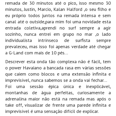
Vídeos
remada de 30 minutos até o pico, isso mesmo 30
minutos, Justin, Marcio, Kalan Halford ,o seu filho e
Nacional
eu próprio todos juntos na remada intensa e sem
Internacional
canal até o outside,para mim foi uma novidade esta
entrada coletiva,aprendi no surf sempre a agir
Exclusivos
sozinho, nunca entrei em grupo no mar ,o lado
Fotogaleria
individualista intrínseco de surfista sempre
prevaleceu, mas isso foi apenas verdade até chegar
Nacional
a G-Land com mais de 10 pés…
Internacional
Descrever esta onda tão complexa não é fácil, tem
Exclusivas
o power Havaiano a bancada rasa em várias sessões
Guia De Praias
que caiem como blocos e uma extensão infinita e
imprevisível, nunca sabemos se a onda vai fechar…
Norte
Foi uma sessão épica única e inexplicável,
Grande Porto
montanhas de água perfeitas, curiosamente a
Costa de Prata
adrenalina maior não está na remada mas após o
take off, visualizar de frente uma parede infinita e
Oeste
imprevisível é uma sensação difícil de explicar.
Grande Lisboa