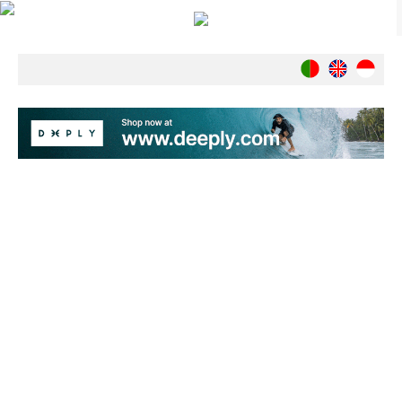
Notícias
Nacionais
Internacionais
Ambiente
Exclusivos
História
INDÚSTRIA
Nacional
Internacional
Exclusivos
Agenda de Eventos
Crónicas
Câmaras & Report