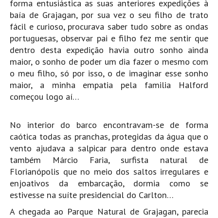
forma entusiástica as suas anteriores expedições à
Mira
baía de Grajagan, por sua vez o seu filho de trato
fácil e curioso, procurava saber tudo sobre as ondas
FIGUEIRA DA FOZ
portuguesas, observar pai e filho fez me sentir que
Praia do Cabedelo HD
dentro desta expedição havia outro sonho ainda
NAZARÉ
maior, o sonho de poder um dia fazer o mesmo com
Nazaré panoramica praia norte
o meu filho, só por isso, o de imaginar esse sonho
maior, a minha empatia pela familia Halford
Nazaré HD
começou logo aí…
Nazaré Praias Sul
PENICHE
No interior do barco encontravam-se de forma
Peniche - Consolação Norte HD
caótica todas as pranchas, protegidas da água que o
Peniche Supertubos HD
vento ajudava a salpicar para dentro onde estava
SANTA CRUZ
também Márcio Faria, surfista natural de
Florianópolis que no meio dos saltos irregulares e
Praia do Navio HD
enjoativos da embarcação, dormia como se
ERICEIRA HD
estivesse na suíte presidencial do Carlton…
Ericeira HD
A chegada ao Parque Natural de Grajagan, parecia
Ericeira - Ribeira D'Ilhas HD