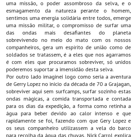
uma missão, o poder assombroso da selva, e o
Boardriders Ericeira HD
esmagamento da natureza perante o homem,
sentimos uma energia solidária entre todos, emerge
Ericeira Praias Sul HD
uma missão militar, o compromisso de surfar uma
Foz do Lizandro
das ondas mais desafiantes do planeta
SINTRA
sobrevivendo no meio do mato com os nossos
Praia Grande HD
companheiros, gera um espírito de união como de
soldados se tratassem, é a eles que nos agarramos
Praia Grande Panorâmica HD
é com eles que procuramos sobreviver, só unidos
LINHA DE CASCAIS/ESTORIL
poderemos suportar a imensidão desta selva.
Guincho Norte
Por outro lado imaginei logo como seria a aventura
São Pedro do estoril
de Gerry Lopez no inicio da década de 70 a Grajagan,
sobreviver aqui sem surfcamps, surfar sozinho estas
Parede
ondas mágicas, a comida transportada e contada
Carcavelos HD
para os dias da expedição, a forma como retinha a
Carcavelos Secret HD
água para beber devido ao calor intenso e que
rapidamente se foi, fazendo com que Gery Lopez e
Carcavelos - Calhau
os seus companheiro utilizassem a vela do barco
COSTA DA CAPARICA HD
para recolha da água das chuvas, Nick Carrol explica