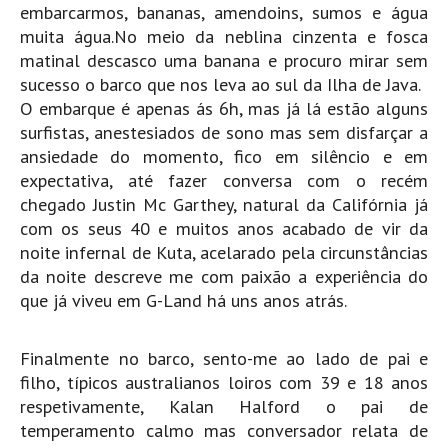
embarcarmos, bananas, amendoins, sumos e água
Pedras do Corgo - Melanina HD
muita água.No meio da neblina cinzenta e fosca
Cabo do Mundo HD
matinal descasco uma banana e procuro mirar sem
Leça - L'Kodak (Aterro) HD
sucesso o barco que nos leva ao sul da Ilha de Java.
Leça da Palmeira HD
O embarque é apenas ás 6h, mas já lá estão alguns
surfistas, anestesiados de sono mas sem disfarçar a
Leça da Palmeira bar Oscar HD
ansiedade do momento, fico em silêncio e em
Matosinhos HD
expectativa, até fazer conversa com o recém
Matosinhos - Vagas Bar HD
chegado Justin Mc Garthey, natural da Califórnia já
com os seus 40 e muitos anos acabado de vir da
Cabedelo do Porto
noite infernal de Kuta, acelarado pela circunstâncias
Espinho HD
da noite descreve me com paixão a experiência do
Espinho vista aérea HD
que já viveu em G-Land há uns anos atrás.
Espinho - Silvalde HD
AVEIRO
Finalmente no barco, sento-me ao lado de pai e
Cortegaça (Vila do Surf) HD
filho, típicos australianos loiros com 39 e 18 anos
respetivamente, Kalan Halford o pai de
Cortegaça Onda Pontão HD
temperamento calmo mas conversador relata de
Praia da Barra Norte HD