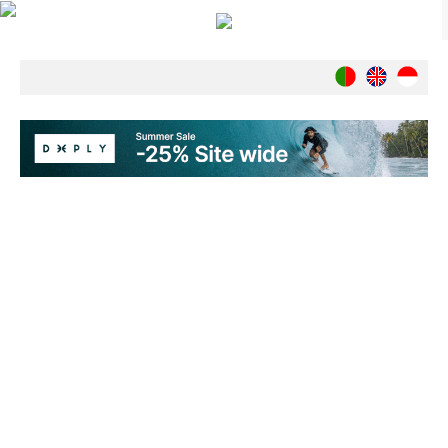
Notícias
Nacionais
Internacionais
Ambiente
Exclusivos
História
INDÚSTRIA
Nacional
Internacional
Exclusivos
Agenda de Eventos
Crónicas
Câmaras & Report