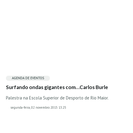
AGENDA DE EVENTOS
Surfando ondas gigantes com…Carlos Burle
Palestra na Escola Superior de Desporto de Rio Maior.
segunda-feira, 02 novembro 2015 13:25