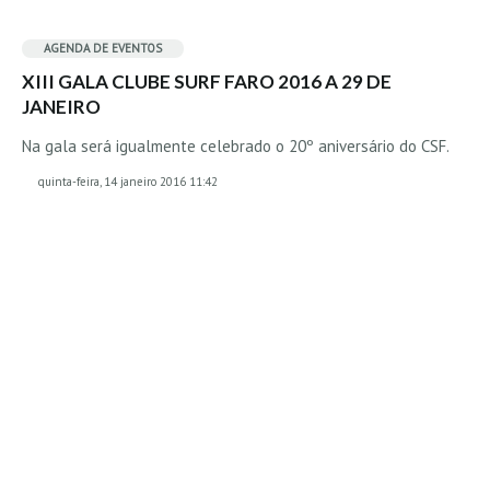
Pedras do Corgo - Melanina HD
Cabo do Mundo HD
AGENDA DE EVENTOS
Leça - L'Kodak (Aterro) HD
XIII GALA CLUBE SURF FARO 2016 A 29 DE
JANEIRO
Leça da Palmeira HD
Na gala será igualmente celebrado o 20º aniversário do CSF.
Leça da Palmeira bar Oscar HD
Matosinhos HD
quinta-feira, 14 janeiro 2016 11:42
Matosinhos - Vagas Bar HD
Cabedelo do Porto
Espinho HD
Espinho vista aérea HD
Espinho - Silvalde HD
AVEIRO
Cortegaça (Vila do Surf) HD
Cortegaça Onda Pontão HD
Praia da Barra Norte HD