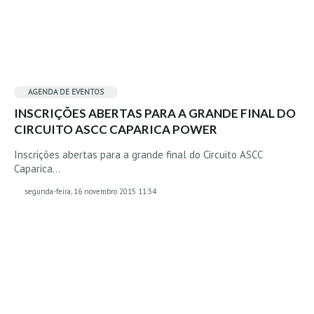
Costa da Caparica - C.I.Surf HD
Costa da Caparica - Praia Norte HD
Costa da Caparica - Praia CDS - HD
Costa da Caparica - Marcelino Beach Cafe HD
Costa da Caparica - Fonte da Telha HD
AGENDA DE EVENTOS
ALENTEJO / ALGARVE
INSCRIÇÕES ABERTAS PARA A GRANDE FINAL DO
CIRCUITO ASCC CAPARICA POWER
Monte Clérigo HD - O sargo
Quarteira
Inscrições abertas para a grande final do Circuito ASCC
Caparica…
Faro HD
segunda-feira, 16 novembro 2015 11:34
Faro Surf Spot HD
Fuzeta
Fuzeta Vista Mar HD
MADEIRA
Machico HD
Laje, Contreiras e Ribeira da Janela HD