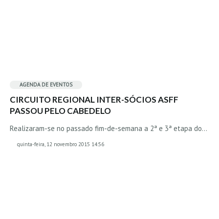
Seixal HD
BALI / INDONÉSIA
Bali - Kuta e Kuta Reef HD
Bali - Keramas HD
Bali - Uluwatu HD
Ver Todas
AGENDA DE EVENTOS
Entrevistas
CIRCUITO REGIONAL INTER-SÓCIOS ASFF
PASSOU PELO CABEDELO
Nacionais
Realizaram-se no passado fim-de-semana a 2ª e 3ª etapa do…
Internacionais
quinta-feira, 12 novembro 2015 14:56
Exclusivas
Perfil da semana
Análises
Podcast Pulsar do Surf
Opinião