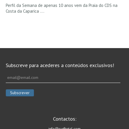
Perfil da Semana de apenas 10 anos vem da Praia do CDS na
Costa da Caparica ....
Subscreve para acederes a conteúdos exclusivos!
Contactos:
info@surftotal.com