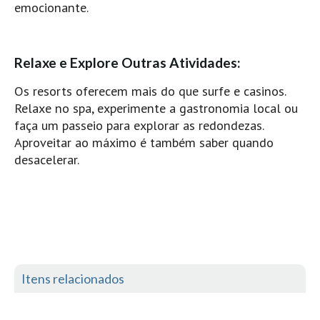
emocionante.
Relaxe e Explore Outras Atividades:
Os resorts oferecem mais do que surfe e casinos.
Relaxe no spa, experimente a gastronomia local ou
faça um passeio para explorar as redondezas.
Aproveitar ao máximo é também saber quando
desacelerar.
Itens relacionados