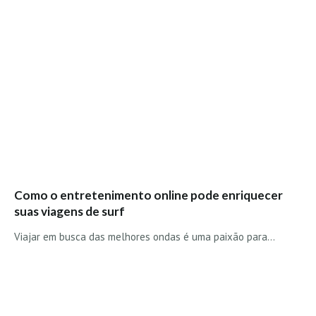
Como o entretenimento online pode enriquecer
suas viagens de surf
Viajar em busca das melhores ondas é uma paixão para…