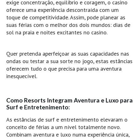
exige concentração, equilíbrio e coragem, o casino
Boardriders Ericeira HD
oferece uma experiência descontraída com um
toque de competitividade. Assim, pode planear as
Ericeira Praias Sul HD
suas férias com o melhor dos dois mundos: dias de
Foz do Lizandro
sol na praia e noites excitantes no casino.
SINTRA
Praia Grande HD
Quer pretenda aperfeiçoar as suas capacidades nas
Praia Grande Panorâmica HD
ondas ou testar a sua sorte no jogo, estas estâncias
LINHA DE CASCAIS/ESTORIL
oferecem tudo o que precisa para uma aventura
Guincho Norte
inesquecível.
São Pedro do estoril
Parede
Como Resorts Integram Aventura e Luxo para
Carcavelos HD
Surf e Entretenimento:
Carcavelos Secret HD
As estâncias de surf e entretenimento elevaram o
Carcavelos - Calhau
conceito de férias a um nível totalmente novo.
COSTA DA CAPARICA HD
Combinam aventura e luxo numa experiência única,