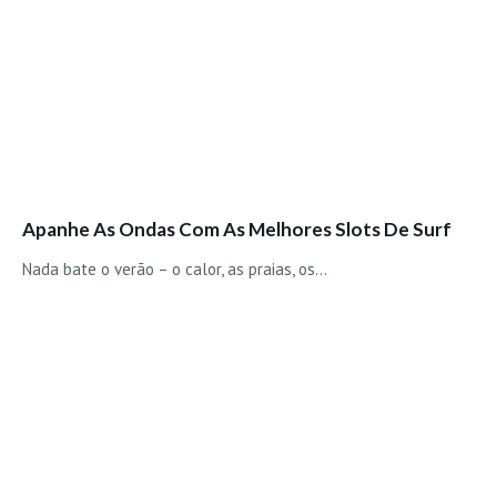
Apanhe As Ondas Com As Melhores Slots De Surf
Nada bate o verão – o calor, as praias, os…