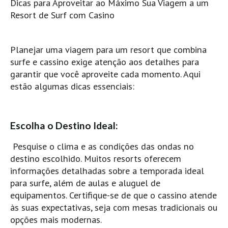
Dicas para Aproveitar ao Máximo Sua Viagem a um
Resort de Surf com Casino
Planejar uma viagem para um resort que combina
surfe e cassino exige atenção aos detalhes para
garantir que você aproveite cada momento. Aqui
estão algumas dicas essenciais:
Escolha o Destino Ideal:
Pesquise o clima e as condições das ondas no
destino escolhido. Muitos resorts oferecem
informações detalhadas sobre a temporada ideal
para surfe, além de aulas e aluguel de
equipamentos. Certifique-se de que o cassino atende
às suas expectativas, seja com mesas tradicionais ou
opções mais modernas.