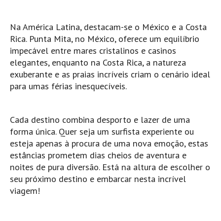
Vídeos
Nacional
Na América Latina, destacam-se o México e a Costa
Rica. Punta Mita, no México, oferece um equilíbrio
Internacional
impecável entre mares cristalinos e casinos
Exclusivos
elegantes, enquanto na Costa Rica, a natureza
Fotogaleria
exuberante e as praias incríveis criam o cenário ideal
para umas férias inesquecíveis.
Nacional
Internacional
Cada destino combina desporto e lazer de uma
Exclusivas
forma única. Quer seja um surfista experiente ou
Guia De Praias
esteja apenas à procura de uma nova emoção, estas
Norte
estâncias prometem dias cheios de aventura e
noites de pura diversão. Está na altura de escolher o
Grande Porto
seu próximo destino e embarcar nesta incrível
Costa de Prata
viagem!
Oeste
Grande Lisboa