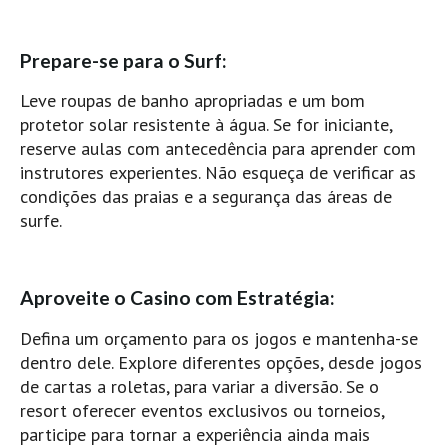
Prepare-se para o Surf:
Leve roupas de banho apropriadas e um bom
protetor solar resistente à água. Se for iniciante,
reserve aulas com antecedência para aprender com
instrutores experientes. Não esqueça de verificar as
condições das praias e a segurança das áreas de
surfe.
Aproveite o Casino com Estratégia:
Defina um orçamento para os jogos e mantenha-se
dentro dele. Explore diferentes opções, desde jogos
de cartas a roletas, para variar a diversão. Se o
resort oferecer eventos exclusivos ou torneios,
participe para tornar a experiência ainda mais