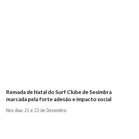
Vídeos
Nacional
Internacional
Exclusivos
Fotogaleria
Nacional
Internacional
Exclusivas
Guia De Praias
Remada de Natal do Surf Clube de Sesimbra
Norte
marcada pela forte adesão e impacto social
Grande Porto
Nos dias 21 e 22 de Dezembro.
Costa de Prata
Oeste
Grande Lisboa