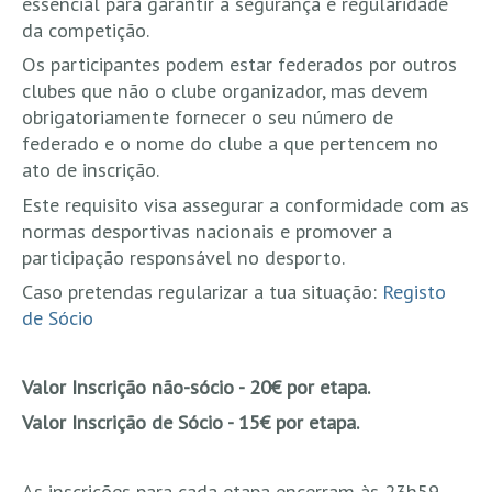
essencial para garantir a segurança e regularidade
da competição.
Boardriders Ericeira HD
Os participantes podem estar federados por outros
Ericeira Praias Sul HD
clubes que não o clube organizador, mas devem
Foz do Lizandro
obrigatoriamente fornecer o seu número de
SINTRA
federado e o nome do clube a que pertencem no
Praia Grande HD
ato de inscrição.
Praia Grande Panorâmica HD
Este requisito visa assegurar a conformidade com as
normas desportivas nacionais e promover a
LINHA DE CASCAIS/ESTORIL
participação responsável no desporto.
Guincho Norte
Caso pretendas regularizar a tua situação:
Registo
São Pedro do estoril
de Sócio
Parede
Carcavelos HD
Valor Inscrição não-sócio - 20€ por etapa.
Carcavelos Secret HD
Valor Inscrição de Sócio - 15€ por etapa.
Carcavelos - Calhau
COSTA DA CAPARICA HD
As inscrições para cada etapa encerram às 23h59