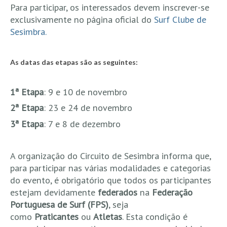
Para participar, os interessados devem inscrever-se
Mira
exclusivamente no página oficial do
Surf Clube de
FIGUEIRA DA FOZ
Sesimbra.
Praia do Cabedelo HD
NAZARÉ
As datas das etapas são as seguintes:
Nazaré panoramica praia norte
Nazaré HD
1ª Etapa
: 9 e 10 de novembro
Nazaré Praias Sul
2ª Etapa
: 23 e 24 de novembro
PENICHE
3ª Etapa
: 7 e 8 de dezembro
Peniche - Consolação Norte HD
Peniche Supertubos HD
A organização do Circuito de Sesimbra informa que,
SANTA CRUZ
para participar nas várias modalidades e categorias
do evento, é obrigatório que todos os participantes
Praia do Navio HD
estejam devidamente
federados
na
Federação
ERICEIRA HD
Portuguesa de Surf (FPS)
, seja
Ericeira HD
como
Praticantes
ou
Atletas
. Esta condição é
Ericeira - Ribeira D'Ilhas HD