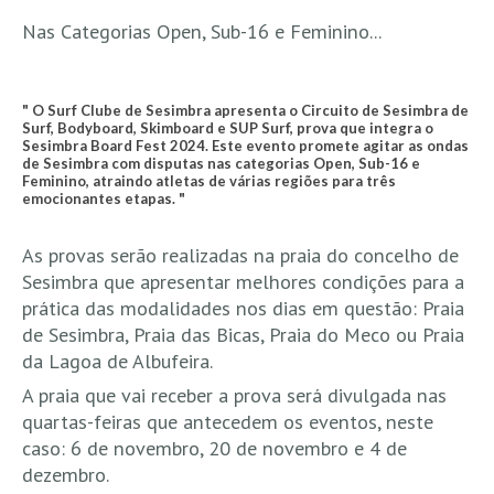
Pedras do Corgo - Melanina HD
Nas Categorias Open, Sub-16 e Feminino...
Cabo do Mundo HD
Leça - L'Kodak (Aterro) HD
" O Surf Clube de Sesimbra apresenta o Circuito de Sesimbra de
Leça da Palmeira HD
Surf, Bodyboard, Skimboard e SUP Surf, prova que integra o
Sesimbra Board Fest 2024. Este evento promete agitar as ondas
Leça da Palmeira bar Oscar HD
de Sesimbra com disputas nas categorias Open, Sub-16 e
Feminino, atraindo atletas de várias regiões para três
Matosinhos HD
emocionantes etapas. "
Matosinhos - Vagas Bar HD
Cabedelo do Porto
As provas serão realizadas na praia do concelho de
Sesimbra que apresentar melhores condições para a
Espinho HD
prática das modalidades nos dias em questão: Praia
Espinho vista aérea HD
de Sesimbra, Praia das Bicas, Praia do Meco ou Praia
Espinho - Silvalde HD
da Lagoa de Albufeira.
AVEIRO
A praia que vai receber a prova será divulgada nas
Cortegaça (Vila do Surf) HD
quartas-feiras que antecedem os eventos, neste
caso: 6 de novembro, 20 de novembro e 4 de
Cortegaça Onda Pontão HD
dezembro.
Praia da Barra Norte HD