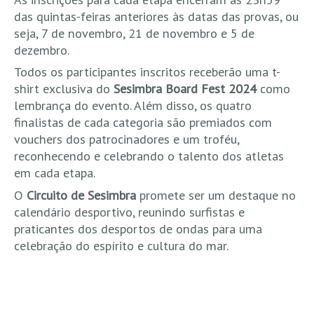
Costa da Caparica - C.I.Surf HD
das quintas-feiras anteriores às datas das provas, ou
Costa da Caparica - Praia Norte HD
seja, 7 de novembro, 21 de novembro e 5 de
Costa da Caparica - Praia CDS - HD
dezembro.
Costa da Caparica - Marcelino Beach Cafe HD
Todos os participantes inscritos receberão uma t-
shirt exclusiva do
Sesimbra Board Fest 2024
como
Costa da Caparica - Fonte da Telha HD
lembrança do evento. Além disso, os quatro
ALENTEJO / ALGARVE
finalistas de cada categoria são premiados com
Monte Clérigo HD - O sargo
vouchers dos patrocinadores e um troféu,
Quarteira
reconhecendo e celebrando o talento dos atletas
em cada etapa.
Faro HD
O
Circuito de Sesimbra
promete ser um destaque no
Faro Surf Spot HD
calendário desportivo, reunindo surfistas e
Fuzeta
praticantes dos desportos de ondas para uma
Fuzeta Vista Mar HD
celebração do espírito e cultura do mar.
MADEIRA
Machico HD
Laje, Contreiras e Ribeira da Janela HD