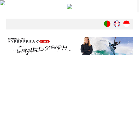
Notícias
Nacionais
Internacionais
Ambiente
Exclusivos
História
INDÚSTRIA
Nacional
Internacional
Exclusivos
Agenda de Eventos
Crónicas
Câmaras & Report