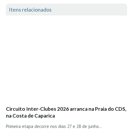
Seixal HD
Itens relacionados
BALI / INDONÉSIA
Bali - Kuta e Kuta Reef HD
Bali - Keramas HD
Bali - Uluwatu HD
Ver Todas
Entrevistas
Nacionais
Internacionais
Exclusivas
Perfil da semana
Análises
Circuito Inter-Clubes 2026 arranca na Praia do CDS,
na Costa de Caparica
Podcast Pulsar do Surf
Opinião
Primeira etapa decorre nos dias 27 e 28 de junho…