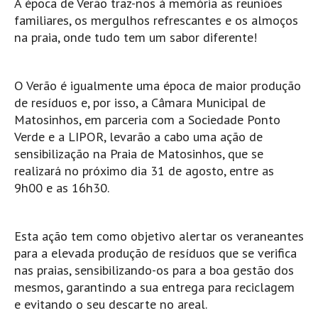
A época de Verão traz-nos à memória as reuniões
Pedras do Corgo - Melanina HD
familiares, os mergulhos refrescantes e os almoços
Cabo do Mundo HD
na praia, onde tudo tem um sabor diferente!
Leça - L'Kodak (Aterro) HD
Leça da Palmeira HD
O Verão é igualmente uma época de maior produção
Leça da Palmeira bar Oscar HD
de resíduos e, por isso, a Câmara Municipal de
Matosinhos HD
Matosinhos, em parceria com a Sociedade Ponto
Verde e a LIPOR, levarão a cabo uma ação de
Matosinhos - Vagas Bar HD
sensibilização na Praia de Matosinhos, que se
Cabedelo do Porto
realizará no próximo dia 31 de agosto, entre as
Espinho HD
9h00 e as 16h30.
Espinho vista aérea HD
Espinho - Silvalde HD
Esta ação tem como objetivo alertar os veraneantes
AVEIRO
para a elevada produção de resíduos que se verifica
nas praias, sensibilizando-os para a boa gestão dos
Cortegaça (Vila do Surf) HD
mesmos, garantindo a sua entrega para reciclagem
Cortegaça Onda Pontão HD
e evitando o seu descarte no areal.
Praia da Barra Norte HD