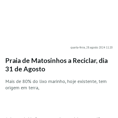
MINHO
Moledo HD
Vila Praia de Âncora HD
Viana do Castelo HD
Viana Pontão HD
quarta-feira, 28 agosto 2024 11:20
Ofir
GRANDE PORTO
Praia de Matosinhos a Reciclar, dia
Aguçadoura HD
31 de Agosto
Póvoa de Varzim
Póvoa de Varzim - Ferrari HD
Mais de 80% do lixo marinho, hoje existente, tem
origem em terra,
Azurara HD
Praia de Árvore - Areal HD
Mindelo
Mindelo meia laranja HD