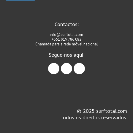
Seixal HD
BALI / INDONÉSIA
Bali - Kuta e Kuta Reef HD
Contactos:
Bali - Keramas HD
info@surftotal.com
+351 919 786 082
Bali - Uluwatu HD
Chamada para a rede móvel nacional
Ver Todas
Segue-nos aqui:
Entrevistas
facebook
instagram
linkedin
Nacionais
Internacionais
Exclusivas
Perfil da semana
Análises
© 2025 surftotal.com
Podcast Pulsar do Surf
Todos os direitos reservados.
Opinião