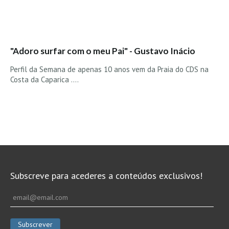
Costa da Caparica - C.I.Surf HD
Costa da Caparica - Praia Norte HD
Costa da Caparica - Praia CDS - HD
Costa da Caparica - Marcelino Beach Cafe HD
"Adoro surfar com o meu Pai" - Gustavo Inácio
Costa da Caparica - Fonte da Telha HD
Perfil da Semana de apenas 10 anos vem da Praia do CDS na
Costa da Caparica ....
ALENTEJO / ALGARVE
Monte Clérigo HD - O sargo
Quarteira
Faro HD
Faro Surf Spot HD
Fuzeta
Subscreve para acederes a conteúdos exclusivos!
Fuzeta Vista Mar HD
MADEIRA
Machico HD
Laje, Contreiras e Ribeira da Janela HD