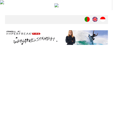
Notícias
Nacionais
Internacionais
Ambiente
Exclusivos
História
INDÚSTRIA
Nacional
Internacional
Exclusivos
Agenda de Eventos
Crónicas
Câmaras & Report