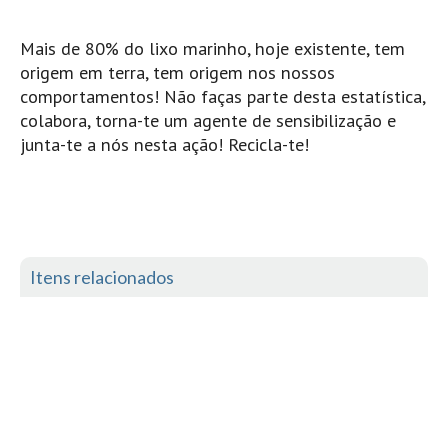
Mira
Mais de 80% do lixo marinho, hoje existente, tem
FIGUEIRA DA FOZ
origem em terra, tem origem nos nossos
Praia do Cabedelo HD
comportamentos! Não faças parte desta estatística,
NAZARÉ
colabora, torna-te um agente de sensibilização e
junta-te a nós nesta ação! Recicla-te!
Nazaré panoramica praia norte
Nazaré HD
Nazaré Praias Sul
PENICHE
Peniche - Consolação Norte HD
Itens relacionados
Peniche Supertubos HD
SANTA CRUZ
Praia do Navio HD
ERICEIRA HD
Ericeira HD
Ericeira - Ribeira D'Ilhas HD