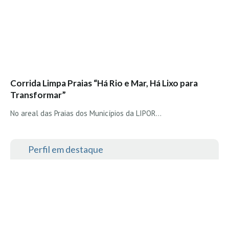
Boardriders Ericeira HD
Ericeira Praias Sul HD
Foz do Lizandro
SINTRA
Praia Grande HD
Corrida Limpa Praias “Há Rio e Mar, Há Lixo para
Praia Grande Panorâmica HD
Transformar”
LINHA DE CASCAIS/ESTORIL
No areal das Praias dos Municípios da LIPOR...
Guincho Norte
São Pedro do estoril
Perfil em destaque
Parede
Carcavelos HD
Carcavelos Secret HD
Carcavelos - Calhau
COSTA DA CAPARICA HD