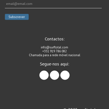
Contactos:
info@surftotal.com
+351 919 786 082
Chamada para a rede móvel nacional
Segue-nos aqui:
facebook
instagram
linkedin