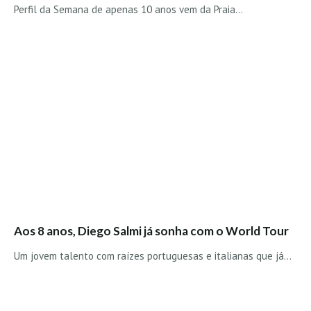
Perfil da Semana de apenas 10 anos vem da Praia…
Aos 8 anos, Diego Salmi já sonha com o World Tour
Um jovem talento com raízes portuguesas e italianas que já…