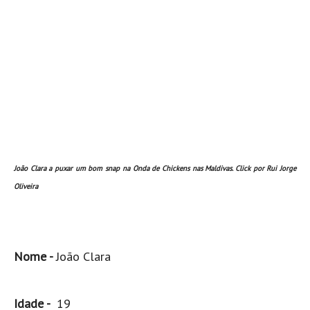
Pedras do Corgo - Melanina HD
Cabo do Mundo HD
Leça - L'Kodak (Aterro) HD
Leça da Palmeira HD
Leça da Palmeira bar Oscar HD
Matosinhos HD
Matosinhos - Vagas Bar HD
Cabedelo do Porto
João Clara a puxar um bom snap na Onda de Chickens nas Maldivas. Click por Rui Jorge
Espinho HD
Oliveira
Espinho vista aérea HD
Espinho - Silvalde HD
AVEIRO
Nome -
João Clara
Cortegaça (Vila do Surf) HD
Cortegaça Onda Pontão HD
Idade -
19
Praia da Barra Norte HD